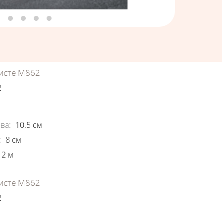
исте М862
2
ки
ва
:
10.5
см
:
8
см
2
м
исте М862
2
ки