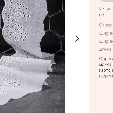
Колич
нет
Характ
Отрез
:
Ширин
Ширин
Длина 
Обрати
может 
карточ
ширина