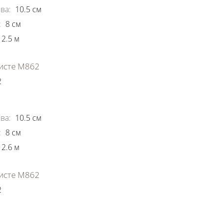
ва
:
10.5
см
:
8
см
2.5
м
исте М862
2
ки
ва
:
10.5
см
:
8
см
2.6
м
исте М862
2
ки