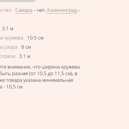
ество
:
Самара
–
нет
,
Калининград
–
еристики
3.1
м
а кружева
:
10.5
см
а узора
:
8
см
отреза
:
3.1
м
те внимание, что ширина кружева
быть разная (от 10,5 до 11,5 см), в
ке товара указана минимальная
 - 10,5 см.