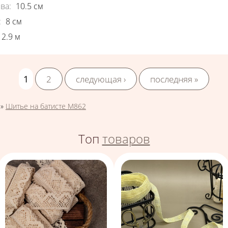
ва
:
10.5
см
:
8
см
2.9
м
1
2
следующая ›
последняя »
»
Шитье на батисте М862
Топ
товаров