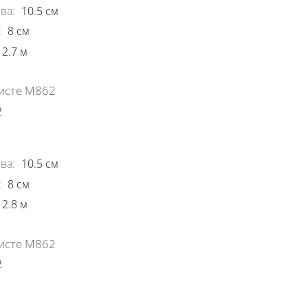
ва
:
10.5
см
:
8
см
2.7
м
исте М862
2
ки
ва
:
10.5
см
:
8
см
2.8
м
исте М862
2
ки