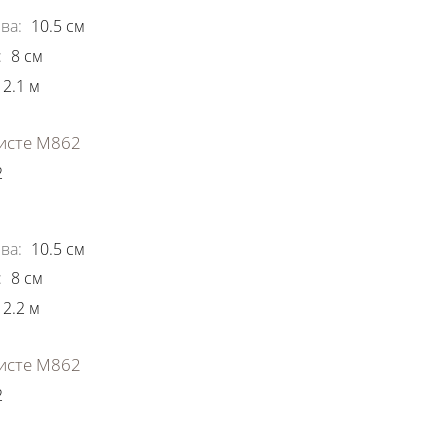
ва
:
10.5
см
:
8
см
2.1
м
исте М862
2
ки
ва
:
10.5
см
:
8
см
2.2
м
исте М862
2
ки