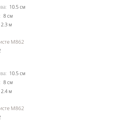
ва
:
10.5
см
:
8
см
2.3
м
исте М862
2
ки
ва
:
10.5
см
:
8
см
2.4
м
исте М862
2
ки