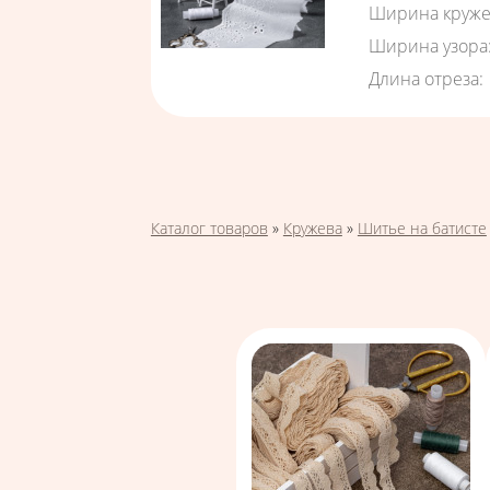
Ширина круже
Ширина узора
Длина отреза
:
Страницы
Вы здесь
Каталог товаров
»
Кружева
»
Шитье на батисте