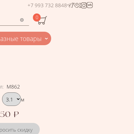
+7 993 732 8848
0
Разные товары
л
:
М862
рать вариант
м
.50
₽
росить скидку