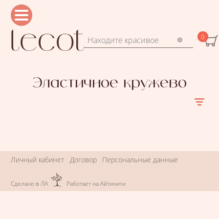
Перейти к основному содержанию
0
Форма поиска
Поиск
Эластичное кружево
Личный кабинет
Договор
Персональные данные
Сделано в ЛА
Работает на Айтинити