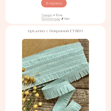
Количество
Самара
:
✓ Есть
Калининград
:
✗ Нет
Кружево с бахромой ЕТ1189