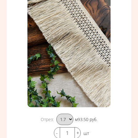
Подобрать вариант
Отрез
:
м
Цена
93.50
руб.
Кол-во
шт