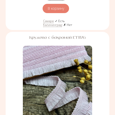
Количество
Самара
:
✓ Есть
Калининград
:
✗ Нет
Кружево с бахромой ЕТ1176