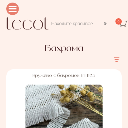
Перейти к основному содержанию
0
Форма поиска
Поиск
Бахрома
Кружево с бахромой ЕТ1183