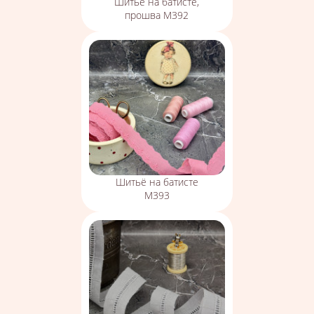
Шитье на батисте,
прошва М392
Шитьё на батисте
М393