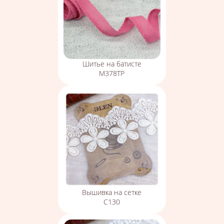
Шитье на батисте
М378ТР
Вышивка на сетке
С130