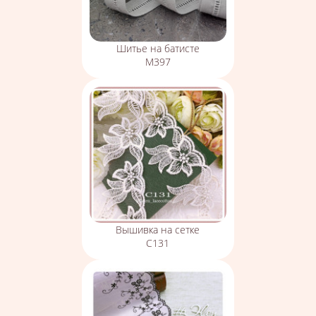
Шитье на батисте
М397
Вышивка на сетке
С131