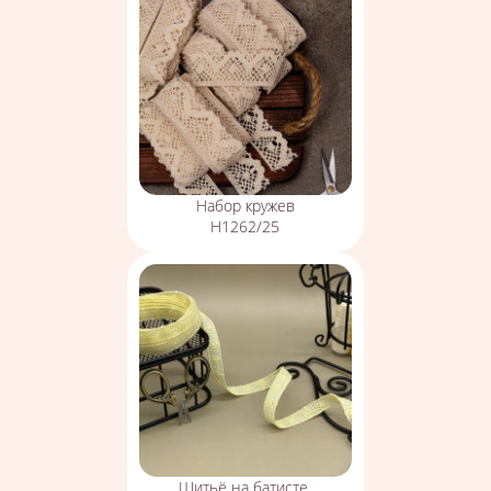
Набор кружев
Н1262/25
Шитьё на батисте,