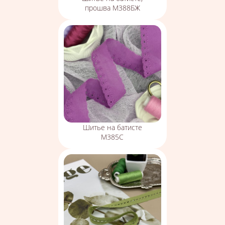
прошва М388БЖ
Шитье на батисте
М385С