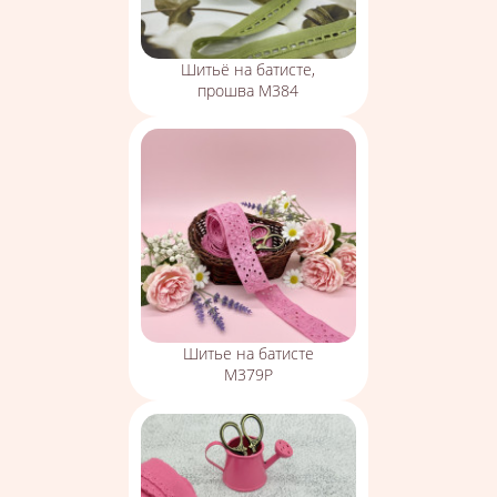
Шитьё на батисте,
прошва М384
Шитье на батисте
М379Р