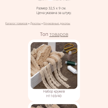
Размер 32,5 х 9 см.
Цена указана за штуку.
Вы здесь
Каталог товаров
»
Декоры
»
Кружевные декоры
Топ
товаров
Набор кружев
Н1169/40