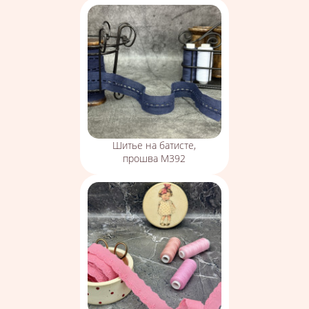
Шитье на батисте,
прошва М392