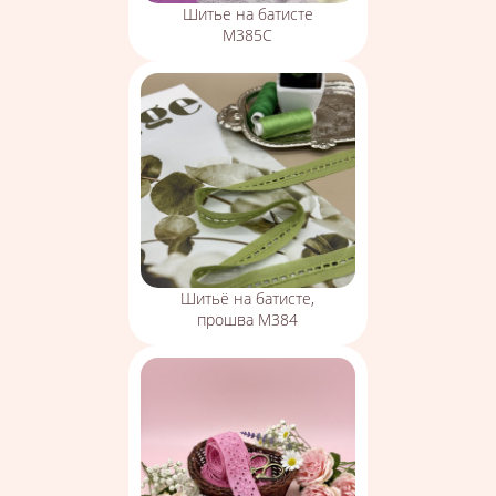
Шитье на батисте
М385С
Шитьё на батисте,
прошва М384