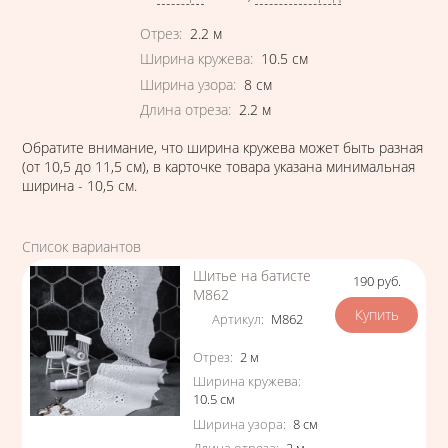
Характеристики
Отрез
:
2.2
м
Ширина кружева
:
10.5
см
Ширина узора
:
8
см
Длина отреза
:
2.2
м
Обратите внимание, что ширина кружева может быть разная
(от 10,5 до 11,5 см), в карточке товара указана минимальная
ширина - 10,5 см.
Список вариантов
Шитье на батисте
190
руб.
Цена
М862
Артикул
:
М862
Характеристики
Отрез
:
2
м
Ширина кружева
:
10.5
см
Ширина узора
:
8
см