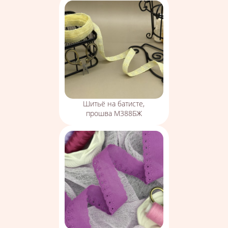
Шитьё на батисте,
прошва М388БЖ