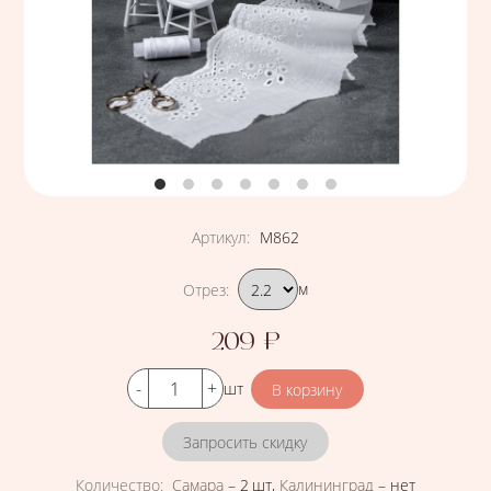
Артикул
:
М862
Подобрать вариант
Отрез
:
м
209
₽
Цена
Кол-во
шт
Запросить скидку
Количество
:
Самара
–
2 шт
,
Калининград
–
нет