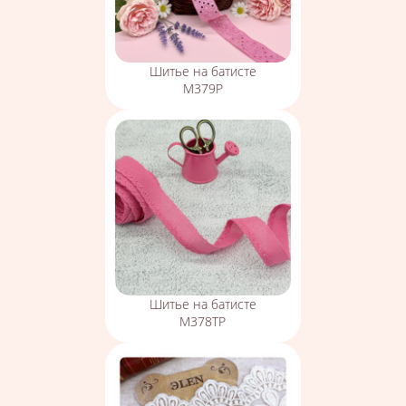
Шитье на батисте
М379Р
Шитье на батисте
М378ТР