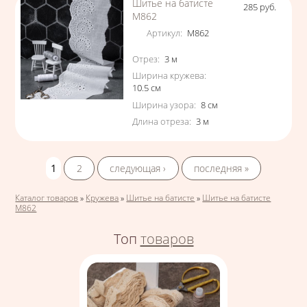
Шитье на батисте
285
руб.
Цена
М862
Артикул
:
М862
Характеристики
Отрез
:
3
м
Ширина кружева
:
10.5
см
Ширина узора
:
8
см
Длина отреза
:
3
м
Страницы
1
2
следующая ›
последняя »
Вы здесь
Каталог товаров
»
Кружева
»
Шитье на батисте
»
Шитье на батисте
М862
Топ
товаров