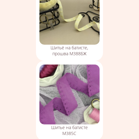
Шитьё на батисте,
прошва М388БЖ
Шитье на батисте
М385С