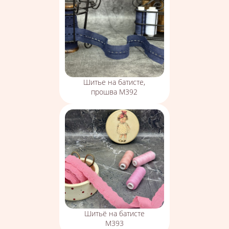
Шитье на батисте,
прошва М392
Шитьё на батисте
М393