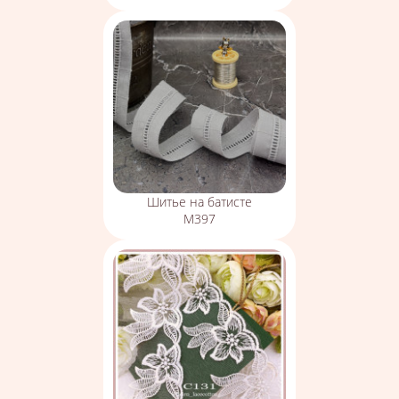
Шитье на батисте
М397