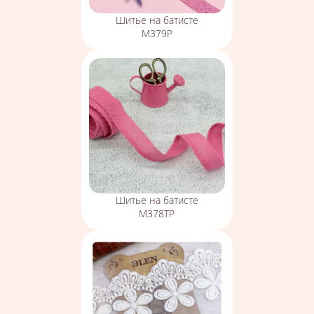
Шитье на батисте
М379Р
Шитье на батисте
М378ТР