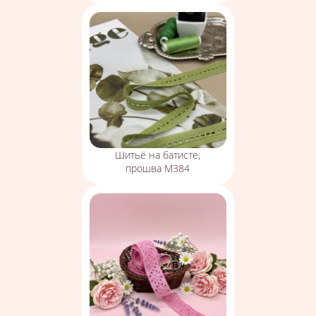
Шитьё на батисте,
прошва М384