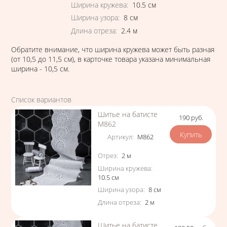
Ширина кружева
:
10.5
см
Ширина узора
:
8
см
Длина отреза
:
2.4
м
Обратите внимание, что ширина кружева может быть разная
(от 10,5 до 11,5 см), в карточке товара указана минимальная
ширина - 10,5 см.
Список вариантов
Шитье на батисте
190
руб.
Цена
М862
Артикул
:
М862
Характеристики
Отрез
:
2
м
Ширина кружева
:
10.5
см
Ширина узора
:
8
см
Длина отреза
:
2
м
Шитье на батисте