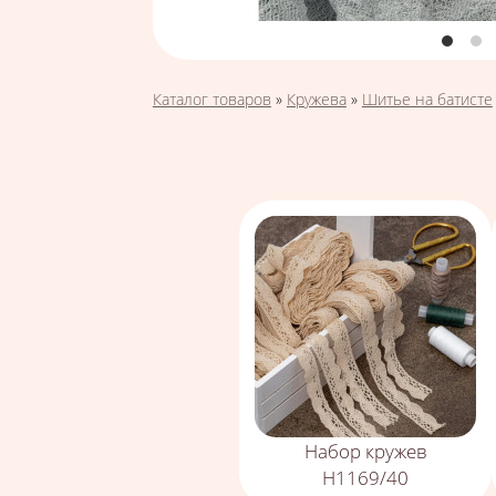
Вы здесь
Каталог товаров
»
Кружева
»
Шитье на батисте
Набор кружев
Н1169/40