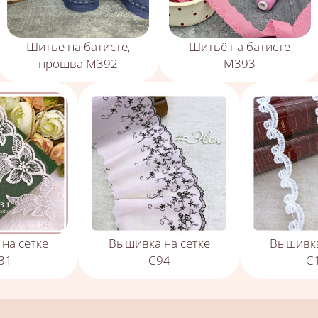
Шитье на батисте,
Шитьё на батисте
прошва М392
М393
на сетке
Вышивка на сетке
Вышивка
31
С94
С