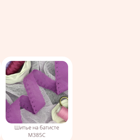
Шитье на батисте
М385С