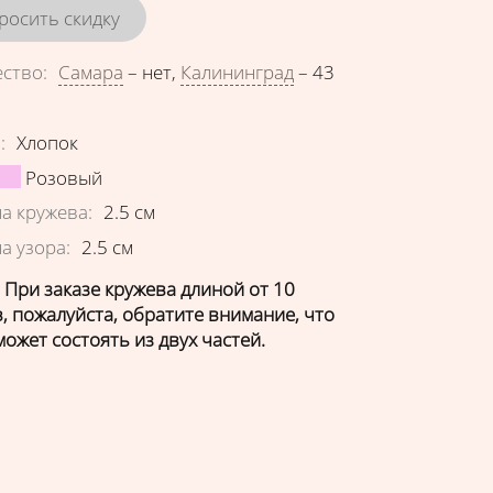
росить скидку
ество
:
Самара
–
нет
,
Калининград
–
43
еристики
в
:
Хлопок
Розовый
а кружева
:
2.5
см
а узора
:
2.5
см
 При заказе кружева длиной от 10
, пожалуйста, обратите внимание, что
может состоять из двух частей.