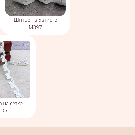
Шитье на батисте
М397
 на сетке
106