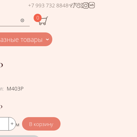
+7 993 732 8848
0
Разные товары
Р
л
:
М403Р
₽
м