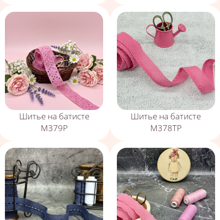
Шитье на батисте
Шитье на батисте
М379Р
М378ТР