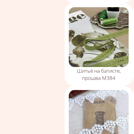
Шитьё на батисте,
прошва М384