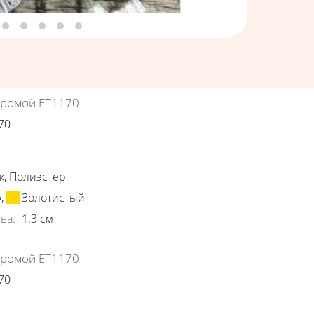
хромой ЕТ1170
70
ки
к
,
Полиэстер
ю
,
Золотистый
ва
:
1.3
см
хромой ЕТ1170
70
ки