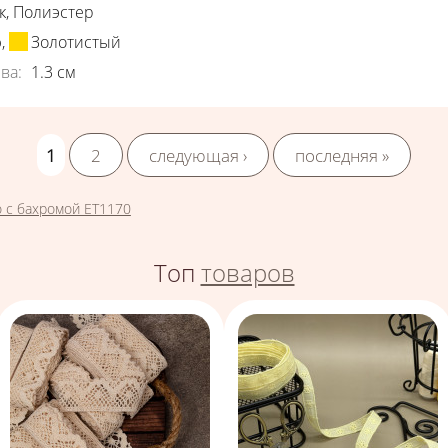
к
,
Полиэстер
ю
,
Золотистый
ва
:
1.3
см
1
2
следующая ›
последняя »
 с бахромой ЕТ1170
Топ
товаров