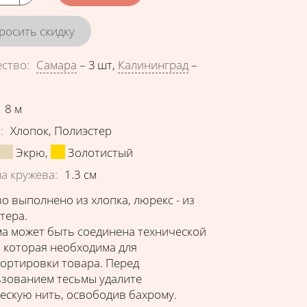
росить скидку
ество
:
Самара
–
3 шт
,
Калининград
–
еристики
8
м
в
:
Хлопок
,
Полиэстер
Экрю
,
Золотистый
а кружева
:
1.3
см
о выполнено из хлопка, люрекс - из
тера.
а может быть соединена технической
 которая необходима для
ортировки товара. Перед
зованием тесьмы удалите
ескую нить, освободив бахрому.