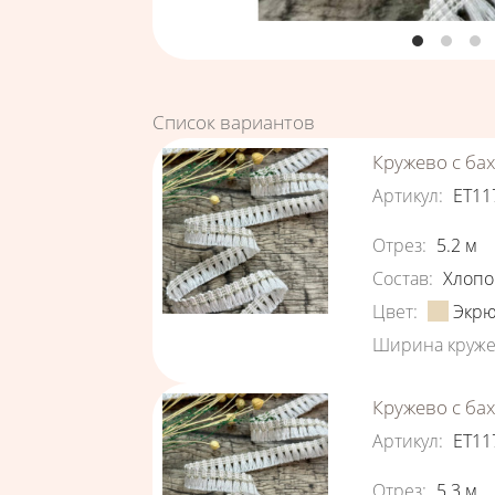
Список вариантов
Кружево с ба
Артикул
:
ЕТ11
Характеристи
Отрез
:
5.2
м
Состав
:
Хлопо
Цвет
:
Экр
Ширина круже
Кружево с ба
Артикул
:
ЕТ11
Характеристи
Отрез
:
5.3
м