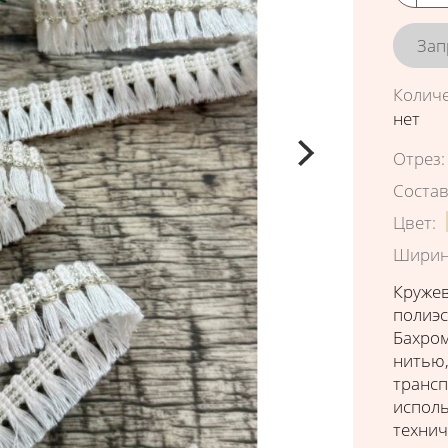
Зап
Колич
нет
Характ
Отрез
:
Соста
Цвет
:
Ширин
Кружев
полиэс
Бахром
нитью,
трансп
исполь
технич