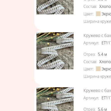
Состав
:
Хлопо
Цвет
:
Экр
Ширина круже
Кружево с ба
Артикул
:
ЕТ11
Характеристи
Отрез
:
5.4
м
Состав
:
Хлопо
Цвет
:
Экр
Ширина круже
Кружево с ба
Артикул
:
ЕТ11
Характеристи
Отрез
:
5.6
м