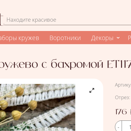
Форма поиска
Поиск
аборы кружев
Воротники
Декоры
ружево с бахромой ЕТ11
Артику
Подоб
Отрез
:
Цена
176
Кол-во