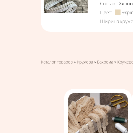
Состав
:
Хлопо
Цвет
:
Экр
Ширина круже
Страницы
Вы здесь
Каталог товаров
»
Кружева
»
Бахрома
»
Кружево