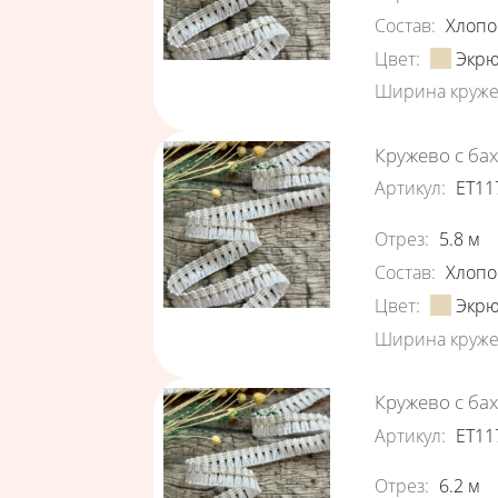
Состав
:
Хлопо
Цвет
:
Экр
Ширина круже
Кружево с ба
Артикул
:
ЕТ11
Характеристи
Отрез
:
5.8
м
Состав
:
Хлопо
Цвет
:
Экр
Ширина круже
Кружево с ба
Артикул
:
ЕТ11
Характеристи
Отрез
:
6.2
м