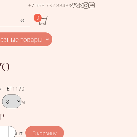
+7 993 732 8848
0
Разные товары
70
л
:
ЕТ1170
рать вариант
м
₽
шт