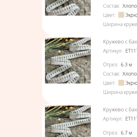
Состав
:
Хлопо
Цвет
:
Экр
Ширина круже
Кружево с ба
Артикул
:
ЕТ11
Характеристи
Отрез
:
6.3
м
Состав
:
Хлопо
Цвет
:
Экр
Ширина круже
Кружево с ба
Артикул
:
ЕТ11
Характеристи
Отрез
:
6.7
м