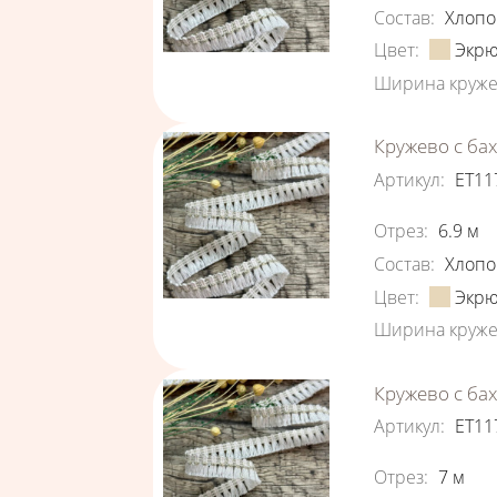
Состав
:
Хлопо
Цвет
:
Экр
Ширина круже
Кружево с ба
Артикул
:
ЕТ11
Характеристи
Отрез
:
6.9
м
Состав
:
Хлопо
Цвет
:
Экр
Ширина круже
Кружево с ба
Артикул
:
ЕТ11
Характеристи
Отрез
:
7
м