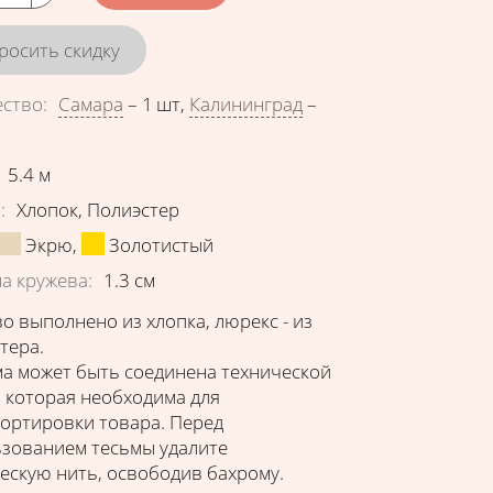
росить скидку
ество
:
Самара
–
1 шт
,
Калининград
–
еристики
5.4
м
в
:
Хлопок
,
Полиэстер
Экрю
,
Золотистый
а кружева
:
1.3
см
о выполнено из хлопка, люрекс - из
тера.
а может быть соединена технической
 которая необходима для
ортировки товара. Перед
зованием тесьмы удалите
ескую нить, освободив бахрому.