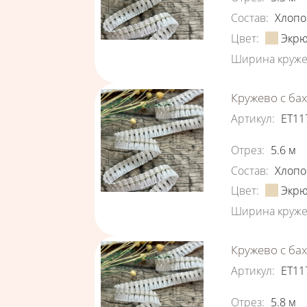
Состав
:
Хлопо
Цвет
:
Экр
Ширина круже
Кружево с ба
Артикул
:
ЕТ11
Характеристи
Отрез
:
5.6
м
Состав
:
Хлопо
Цвет
:
Экр
Ширина круже
Кружево с ба
Артикул
:
ЕТ11
Характеристи
Отрез
:
5.8
м