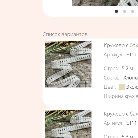
Список вариантов
Кружево с ба
Артикул
:
ЕТ11
Характеристи
Отрез
:
5.2
м
Состав
:
Хлопо
Цвет
:
Экр
Ширина круже
Кружево с ба
Артикул
:
ЕТ11
Характеристи
Отрез
:
5.3
м