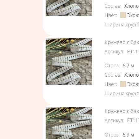
Состав
:
Хлопо
Цвет
:
Экр
Ширина круже
Кружево с ба
Артикул
:
ЕТ11
Характеристи
Отрез
:
6.7
м
Состав
:
Хлопо
Цвет
:
Экр
Ширина круже
Кружево с ба
Артикул
:
ЕТ11
Характеристи
Отрез
:
6.9
м