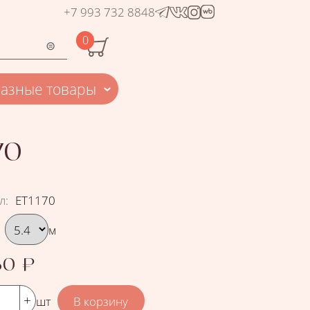
+7 993 732 8848
0
Разные товары
70
л
:
ЕТ1170
рать вариант
м
80
₽
шт