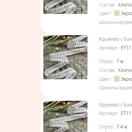
Состав
:
Хлопо
Цвет
:
Экр
Ширина круже
Кружево с ба
Артикул
:
ЕТ11
Характеристи
Отрез
:
7
м
Состав
:
Хлопо
Цвет
:
Экр
Ширина круже
Кружево с ба
Артикул
:
ЕТ11
Характеристи
Отрез
:
7.4
м