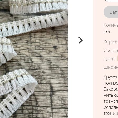
Зап
Колич
нет
Характ
Отрез
:
Соста
Цвет
:
Ширин
Кружев
полиэс
Бахром
нитью,
трансп
исполь
технич