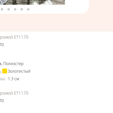
хромой ЕТ1170
70
ки
к
,
Полиэстер
ю
,
Золотистый
ва
:
1.3
см
хромой ЕТ1170
70
ки