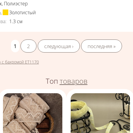
к
,
Полиэстер
ю
,
Золотистый
ва
:
1.3
см
1
2
следующая ›
последняя »
 с бахромой ЕТ1170
Топ
товаров