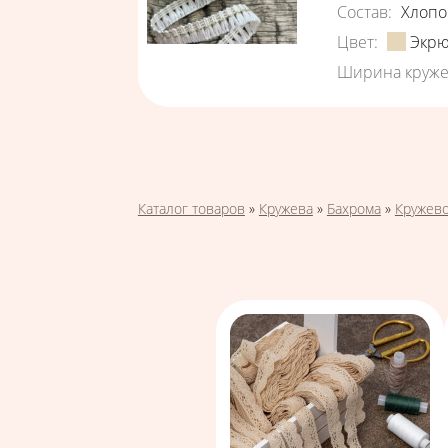
Состав
:
Хлопо
Цвет
:
Экр
Ширина круже
Страницы
Вы здесь
Каталог товаров
»
Кружева
»
Бахрома
»
Кружево