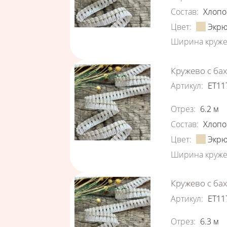
Состав
:
Хлопо
Цвет
:
Экр
Ширина круже
Кружево с ба
Артикул
:
ЕТ11
Характеристи
Отрез
:
6.2
м
Состав
:
Хлопо
Цвет
:
Экр
Ширина круже
Кружево с ба
Артикул
:
ЕТ11
Характеристи
Отрез
:
6.3
м