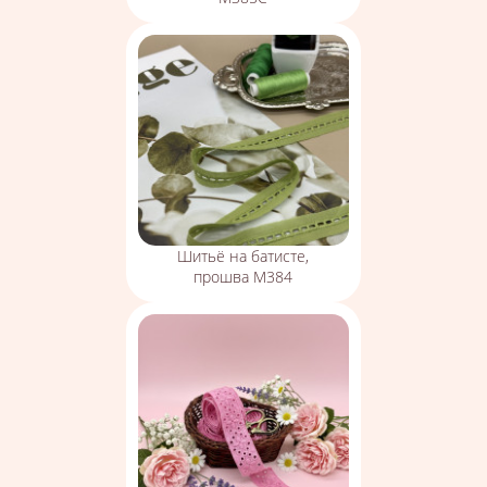
Шитьё на батисте,
прошва М384