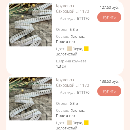
Кружево с
127.60
руб.
Цена
бахромой ЕТ1170
Артикул
:
ЕТ1170
Характеристики
Отрез
:
5.8
м
Состав
:
Хлопок
,
Полиэстер
Цвет
:
Экрю
,
Золотистый
Ширина кружева
:
1.3
см
Кружево с
138.60
руб.
Цена
бахромой ЕТ1170
Артикул
:
ЕТ1170
Характеристики
Отрез
:
6.3
м
Состав
:
Хлопок
,
Полиэстер
Цвет
:
Экрю
,
Золотистый