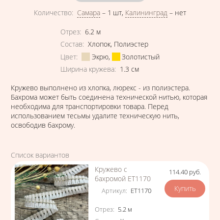
Количество
:
Самара
–
1 шт
,
Калининград
–
нет
Характеристики
Отрез
:
6.2
м
Состав
:
Хлопок
,
Полиэстер
Цвет
:
Экрю
,
Золотистый
Ширина кружева
:
1.3
см
Кружево выполнено из хлопка, люрекс - из полиэстера.
Бахрома может быть соединена технической нитью, которая
необходима для транспортировки товара. Перед
использованием тесьмы удалите техническую нить,
освободив бахрому.
Список вариантов
Кружево с
114.40
руб.
Цена
бахромой ЕТ1170
Артикул
:
ЕТ1170
Характеристики
Отрез
:
5.2
м