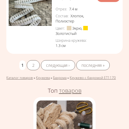
Характеристики
Отрез
:
7.4
м
Состав
:
Хлопок
,
Полиэстер
Цвет
:
Экрю
,
Золотистый
Ширина кружева
:
1.3
см
Страницы
1
2
следующая ›
последняя »
Вы здесь
Каталог товаров
»
Кружева
»
Бахрома
»
Кружево с бахромой ЕТ1170
Топ
товаров