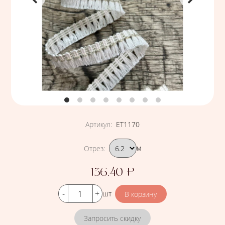
Артикул
:
ЕТ1170
Подобрать вариант
Отрез
:
м
136.40
₽
Цена
Кол-во
шт
Запросить скидку