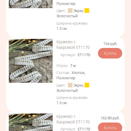
Полиэстер
Цвет
:
Экрю
,
Золотистый
Ширина кружева
:
1.3
см
Кружево с
154
руб.
Цена
бахромой ЕТ1170
Артикул
:
ЕТ1170
Характеристики
Отрез
:
7
м
Состав
:
Хлопок
,
Полиэстер
Цвет
:
Экрю
,
Золотистый
Ширина кружева
:
1.3
см
Кружево с
162.80
руб.
Цена
бахромой ЕТ1170
Артикул
:
ЕТ1170