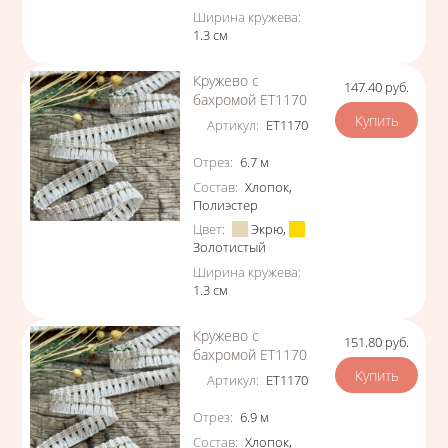
Ширина кружева
:
1.3
см
Кружево с
147.40
руб.
Цена
бахромой ЕТ1170
Артикул
:
ЕТ1170
Характеристики
Отрез
:
6.7
м
Состав
:
Хлопок
,
Полиэстер
Цвет
:
Экрю
,
Золотистый
Ширина кружева
:
1.3
см
Кружево с
151.80
руб.
Цена
бахромой ЕТ1170
Артикул
:
ЕТ1170
Характеристики
Отрез
:
6.9
м
Состав
:
Хлопок
,