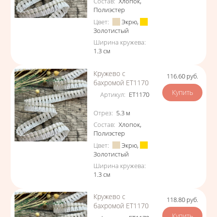
Состав
:
Хлопок
,
Полиэстер
Цвет
:
Экрю
,
Золотистый
Ширина кружева
:
1.3
см
Кружево с
116.60
руб.
Цена
бахромой ЕТ1170
Артикул
:
ЕТ1170
Характеристики
Отрез
:
5.3
м
Состав
:
Хлопок
,
Полиэстер
Цвет
:
Экрю
,
Золотистый
Ширина кружева
:
1.3
см
Кружево с
118.80
руб.
Цена
бахромой ЕТ1170