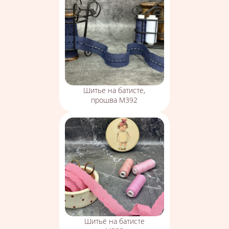
Шитье на батисте,
прошва М392
Шитьё на батисте