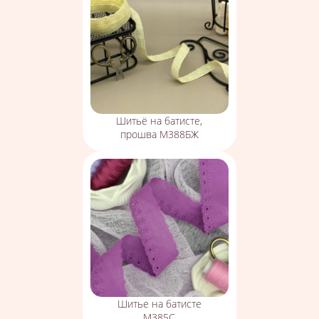
Шитьё на батисте,
прошва М388БЖ
Шитье на батисте
М385С