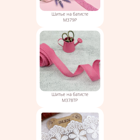
Шитье на батисте
М379Р
Шитье на батисте
М378ТР