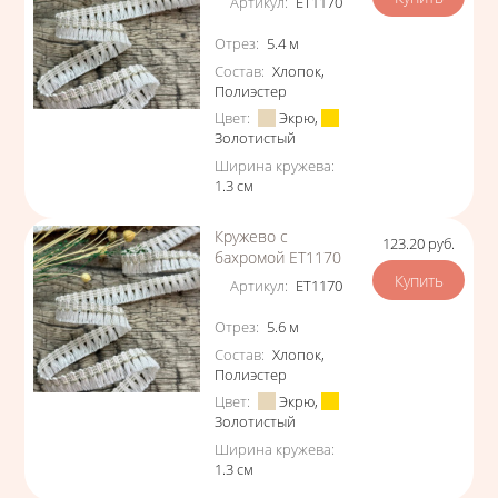
Артикул
:
ЕТ1170
Характеристики
Отрез
:
5.4
м
Состав
:
Хлопок
,
Полиэстер
Цвет
:
Экрю
,
Золотистый
Ширина кружева
:
1.3
см
Кружево с
123.20
руб.
Цена
бахромой ЕТ1170
Артикул
:
ЕТ1170
Характеристики
Отрез
:
5.6
м
Состав
:
Хлопок
,
Полиэстер
Цвет
:
Экрю
,
Золотистый
Ширина кружева
:
1.3
см