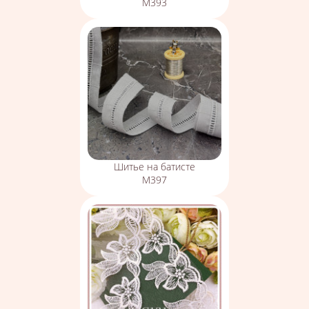
М393
Шитье на батисте
М397