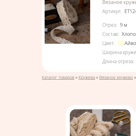
Вязаное круж
Артикул
:
ЕТ12
Характеристи
Отрез
:
9
м
Состав
:
Хлопо
Цвет
:
Айв
Ширина круже
Длина отреза
:
Вы здесь
Каталог товаров
»
Кружева
»
Вязаное кружево