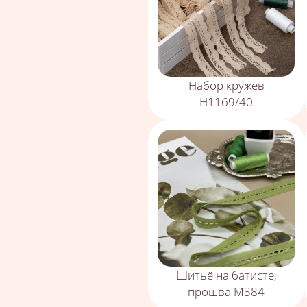
Набор кружев
Н1169/40
Шитьё на батисте,
прошва М384