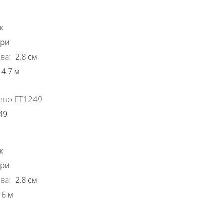
ки
к
ори
ва
:
2.8
см
4.7
м
ево ЕТ1249
49
ки
к
ори
ва
:
2.8
см
6
м