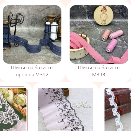
Шитье на батисте,
Шитьё на батисте
прошва М392
М393