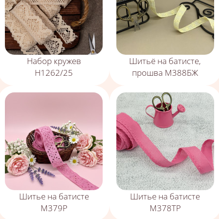
Набор кружев
Шитьё на батисте,
Н1262/25
прошва М388БЖ
Шитье на батисте
Шитье на батисте
М379Р
М378ТР