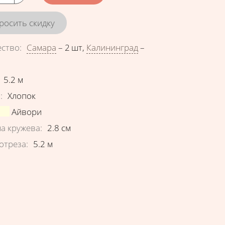
росить скидку
ество
:
Самара
–
2 шт
,
Калининград
–
еристики
5.2
м
в
:
Хлопок
Айвори
а кружева
:
2.8
см
отреза
:
5.2
м