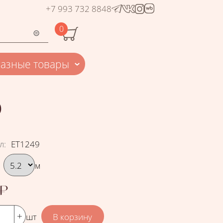
+7 993 732 8848
0
Разные товары
9
л
:
ЕТ1249
рать вариант
м
₽
шт