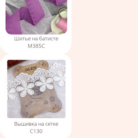
Шитье на батисте
М385С
Вышивка на сетке
С130