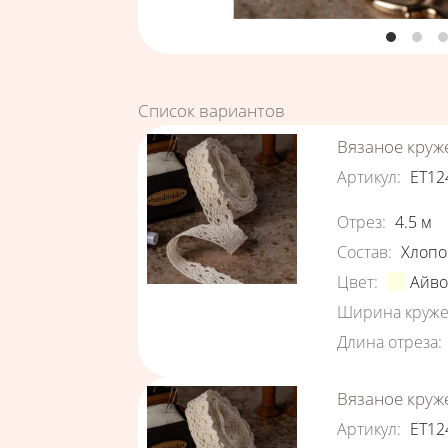
Список вариантов
Вязаное круж
Артикул
:
ЕТ12
Характеристи
Отрез
:
4.5
м
Состав
:
Хлопо
Цвет
:
Айв
Ширина круже
Длина отреза
:
Вязаное круж
Артикул
:
ЕТ12