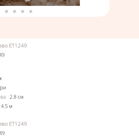
ево ЕТ1249
49
ки
к
ори
ва
:
2.8
см
4.5
м
ево ЕТ1249
49