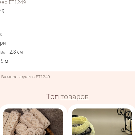
ево ЕТ1249
49
ки
к
ори
ва
:
2.8
см
9
м
»
Вязаное кружево ЕТ1249
Топ
товаров