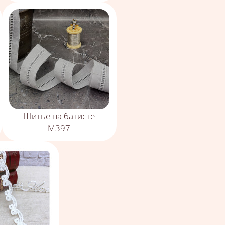
Шитье на батисте
М397