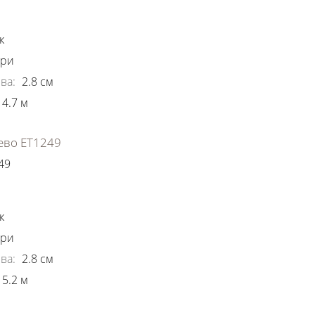
ки
к
ори
ва
:
2.8
см
4.7
м
ево ЕТ1249
49
ки
к
ори
ва
:
2.8
см
5.2
м