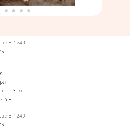
ево ЕТ1249
49
ки
к
ори
ва
:
2.8
см
4.5
м
ево ЕТ1249
49