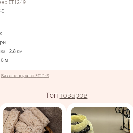
ево ЕТ1249
49
ки
к
ори
ва
:
2.8
см
6
м
»
Вязаное кружево ЕТ1249
Топ
товаров