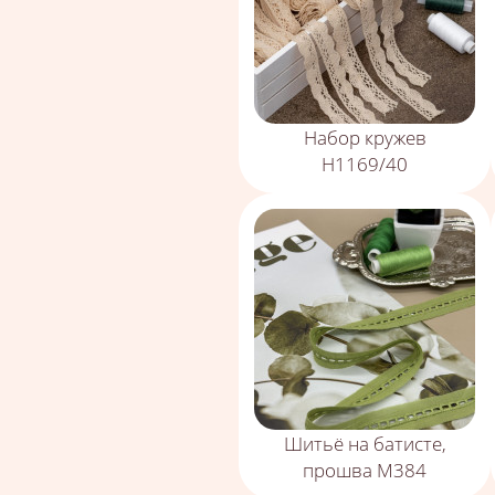
Набор кружев
Н1169/40
Шитьё на батисте,
прошва М384