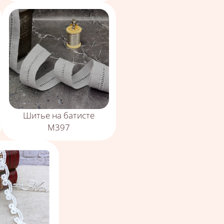
Шитье на батисте
М397