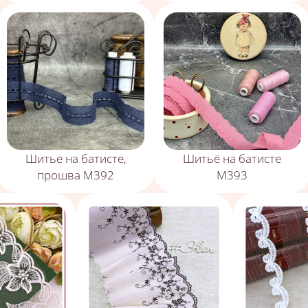
Шитье на батисте,
Шитьё на батисте
прошва М392
М393