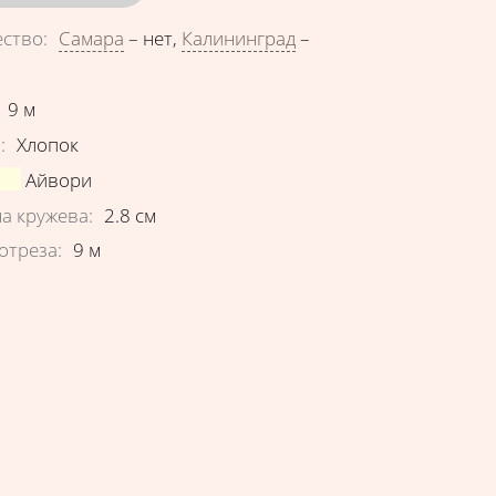
ество
:
Самара
–
нет
,
Калининград
–
еристики
9
м
в
:
Хлопок
Айвори
а кружева
:
2.8
см
отреза
:
9
м