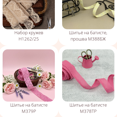
Набор кружев
Шитьё на батисте,
Н1262/25
прошва М388БЖ
Шитье на батисте
Шитье на батисте
М379Р
М378ТР