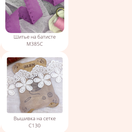
Шитье на батисте
М385С
Вышивка на сетке
С130