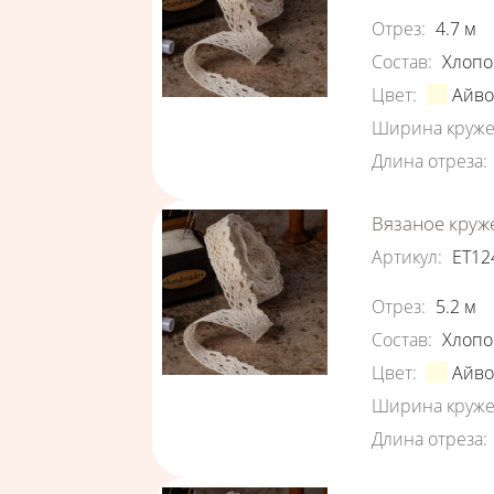
Характеристи
Отрез
:
4.7
м
Состав
:
Хлопо
Цвет
:
Айв
Ширина круже
Длина отреза
:
Вязаное круж
Артикул
:
ЕТ12
Характеристи
Отрез
:
5.2
м
Состав
:
Хлопо
Цвет
:
Айв
Ширина круже
Длина отреза
: