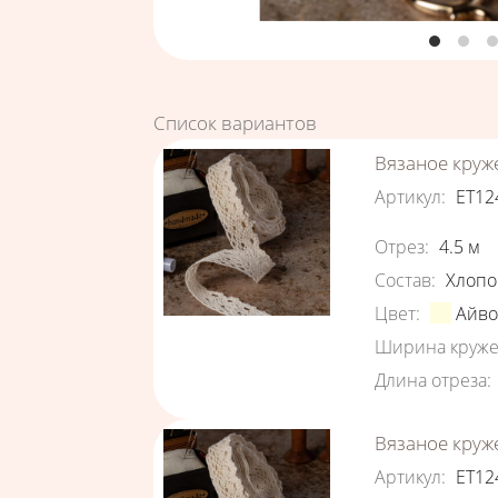
Список вариантов
Вязаное круж
Артикул
:
ЕТ12
Характеристи
Отрез
:
4.5
м
Состав
:
Хлопо
Цвет
:
Айв
Ширина круже
Длина отреза
:
Вязаное круж
Артикул
:
ЕТ12