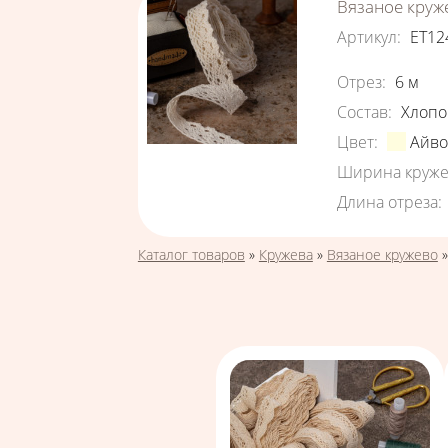
Вязаное круж
Артикул
:
ЕТ12
Характеристи
Отрез
:
6
м
Состав
:
Хлопо
Цвет
:
Айв
Ширина круже
Длина отреза
:
Вы здесь
Каталог товаров
»
Кружева
»
Вязаное кружево