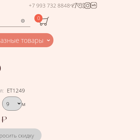
+7 993 732 8848
0
Разные товары
9
л
:
ЕТ1249
рать вариант
м
₽
росить скидку