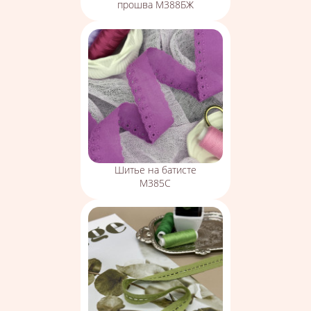
прошва М388БЖ
Шитье на батисте
М385С