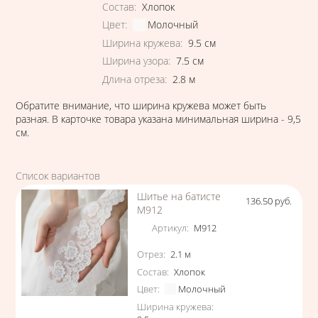
Состав
:
Хлопок
Цвет
:
Молочный
Ширина кружева
:
9.5
см
Ширина узора
:
7.5
см
Длина отреза
:
2.8
м
Обратите внимание, что ширина кружева может быть
разная. В карточке товара указана минимальная ширина - 9,5
см.
Список вариантов
Шитье на батисте
136.50
руб.
Цена
М912
Артикул
:
М912
Характеристики
Отрез
:
2.1
м
Состав
:
Хлопок
Цвет
:
Молочный
Ширина кружева
: