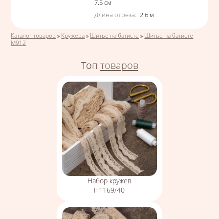
7.5
см
Длина отреза
:
2.6
м
Вы здесь
Каталог товаров
»
Кружева
»
Шитье на батисте
»
Шитье на батисте
М912
Топ
товаров
Набор кружев
Н1169/40