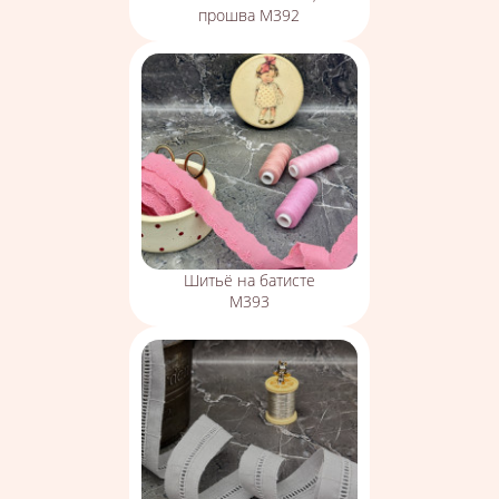
прошва М392
Шитьё на батисте
М393