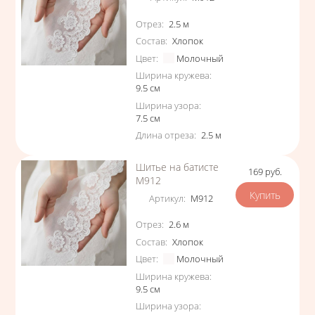
Характеристики
Отрез
:
2.5
м
Состав
:
Хлопок
Цвет
:
Молочный
Ширина кружева
:
9.5
см
Ширина узора
:
7.5
см
Длина отреза
:
2.5
м
Шитье на батисте
169
руб.
Цена
М912
Артикул
:
М912
Характеристики
Отрез
:
2.6
м
Состав
:
Хлопок
Цвет
:
Молочный
Ширина кружева
:
9.5
см
Ширина узора
: