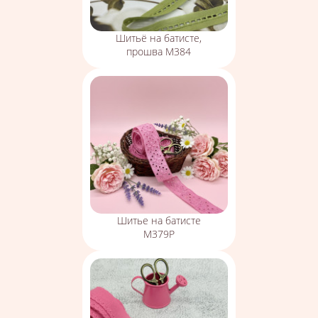
Шитьё на батисте,
прошва М384
Шитье на батисте
М379Р