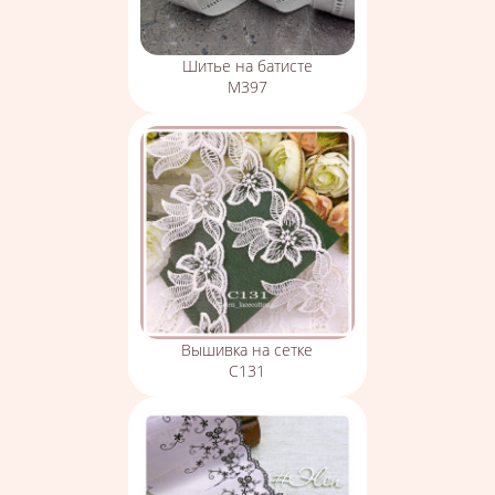
Шитье на батисте
М397
Вышивка на сетке
С131