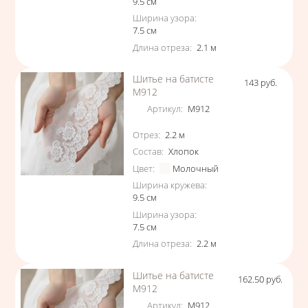
9.5
см
Ширина узора
:
7.5
см
Длина отреза
:
2.1
м
Шитье на батисте
143
руб.
Цена
М912
Артикул
:
М912
Характеристики
Отрез
:
2.2
м
Состав
:
Хлопок
Цвет
:
Молочный
Ширина кружева
:
9.5
см
Ширина узора
:
7.5
см
Длина отреза
:
2.2
м
Шитье на батисте
162.50
руб.
Цена
М912
Артикул
:
М912