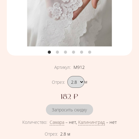
Артикул
:
М912
Подобрать вариант
Отрез
:
м
182
₽
Цена
Запросить скидку
Количество
:
Самара
–
нет
,
Калининград
–
нет
Характеристики
Отрез
:
2.8
м