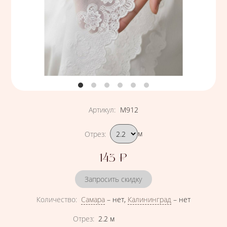
Артикул
:
М912
Подобрать вариант
Отрез
:
м
143
₽
Цена
Запросить скидку
Количество
:
Самара
–
нет
,
Калининград
–
нет
Характеристики
Отрез
:
2.2
м