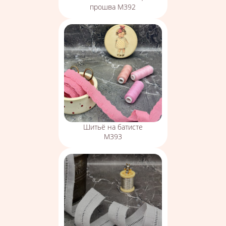
прошва М392
Шитьё на батисте
М393