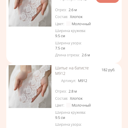
Характеристики
Отрез
:
2.6
м
Состав
:
Хлопок
Цвет
:
Молочный
Ширина кружева
:
9.5
см
Ширина узора
:
7.5
см
Длина отреза
:
2.6
м
Шитье на батисте
182
руб.
Цена
М912
Артикул
:
М912
Характеристики
Отрез
:
2.8
м
Состав
:
Хлопок
Цвет
:
Молочный
Ширина кружева
:
9.5
см
Ширина узора
: