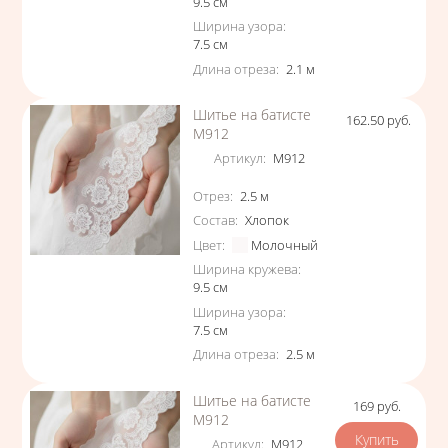
9.5
см
Ширина узора
:
7.5
см
Длина отреза
:
2.1
м
Шитье на батисте
162.50
руб.
Цена
М912
Артикул
:
М912
Характеристики
Отрез
:
2.5
м
Состав
:
Хлопок
Цвет
:
Молочный
Ширина кружева
:
9.5
см
Ширина узора
:
7.5
см
Длина отреза
:
2.5
м
Шитье на батисте
169
руб.
Цена
М912
Артикул
:
М912