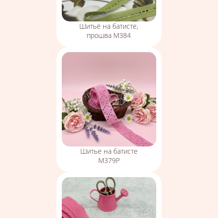
Шитьё на батисте,
прошва М384
Шитье на батисте
М379Р