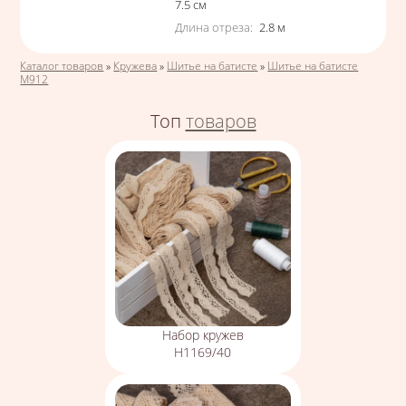
7.5
см
Длина отреза
:
2.8
м
Вы здесь
Каталог товаров
»
Кружева
»
Шитье на батисте
»
Шитье на батисте
М912
Топ
товаров
Набор кружев
Н1169/40