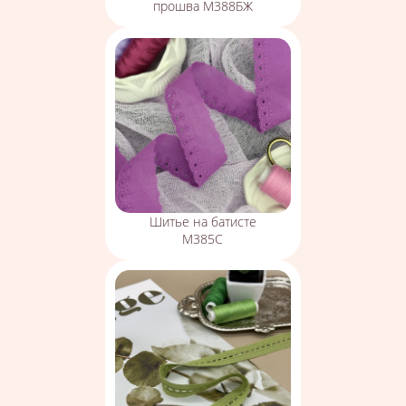
прошва М388БЖ
Шитье на батисте
М385С