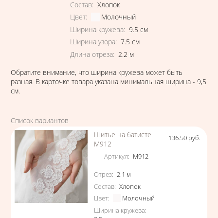
Состав
:
Хлопок
Цвет
:
Молочный
Ширина кружева
:
9.5
см
Ширина узора
:
7.5
см
Длина отреза
:
2.2
м
Обратите внимание, что ширина кружева может быть
разная. В карточке товара указана минимальная ширина - 9,5
см.
Список вариантов
Шитье на батисте
136.50
руб.
Цена
М912
Артикул
:
М912
Характеристики
Отрез
:
2.1
м
Состав
:
Хлопок
Цвет
:
Молочный
Ширина кружева
: