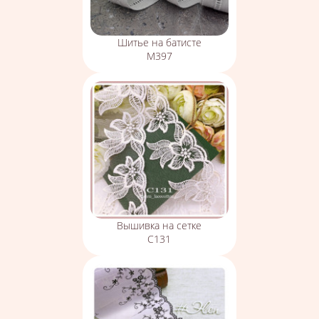
Шитье на батисте
М397
Вышивка на сетке
С131