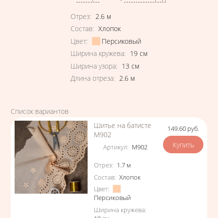
Характеристики
Отрез
:
2.6
м
Состав
:
Хлопок
Цвет
:
Персиковый
Ширина кружева
:
19
см
Ширина узора
:
13
см
Длина отреза
:
2.6
м
Список вариантов
Шитье на батисте
149.60
руб.
Цена
М902
Артикул
:
М902
Характеристики
Отрез
:
1.7
м
Состав
:
Хлопок
Цвет
:
Персиковый
Ширина кружева
: