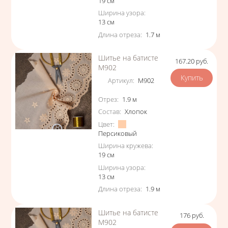
19
см
Ширина узора
:
13
см
Длина отреза
:
1.7
м
Шитье на батисте
167.20
руб.
Цена
М902
Артикул
:
М902
Характеристики
Отрез
:
1.9
м
Состав
:
Хлопок
Цвет
:
Персиковый
Ширина кружева
:
19
см
Ширина узора
:
13
см
Длина отреза
:
1.9
м
Шитье на батисте
176
руб.
Цена
М902