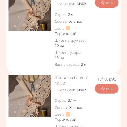
Артикул
:
М902
Характеристики
Отрез
:
2
м
Состав
:
Хлопок
Цвет
:
Персиковый
Ширина кружева
:
19
см
Ширина узора
:
13
см
Длина отреза
:
2
м
Шитье на батисте
184.80
руб.
Цена
М902
Артикул
:
М902
Характеристики
Отрез
:
2.1
м
Состав
:
Хлопок
Цвет
:
Персиковый
Ширина кружева
: