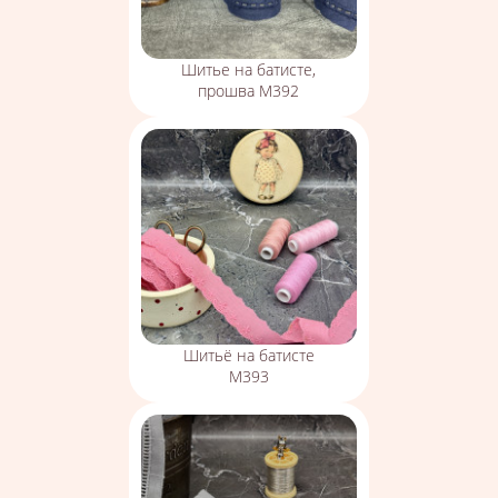
Шитье на батисте,
прошва М392
Шитьё на батисте
М393