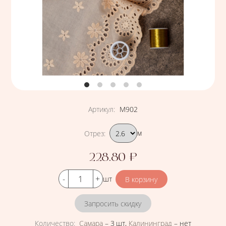
Артикул
:
М902
Подобрать вариант
Отрез
:
м
228.80
₽
Цена
Кол-во
шт
Запросить скидку
Количество
:
Самара
–
3 шт
,
Калининград
–
нет