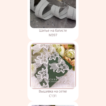
Шитье на батисте
М397
Вышивка на сетке
С131