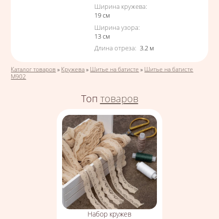
Ширина кружева
:
19
см
Ширина узора
:
13
см
Длина отреза
:
3.2
м
Вы здесь
Каталог товаров
»
Кружева
»
Шитье на батисте
»
Шитье на батисте
М902
Топ
товаров
Набор кружев