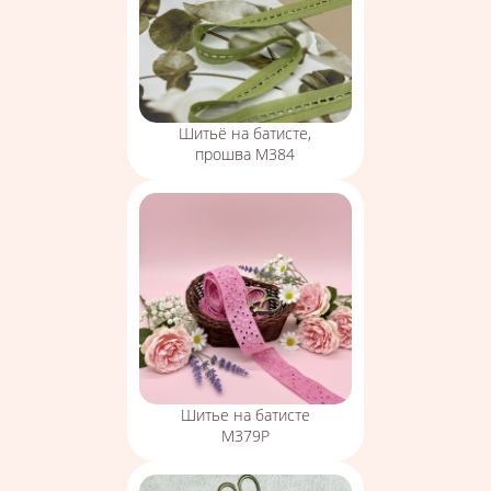
Шитьё на батисте,
прошва М384
Шитье на батисте
М379Р