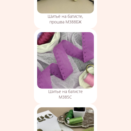
Шитьё на батисте,
прошва М388БЖ
Шитье на батисте
М385С