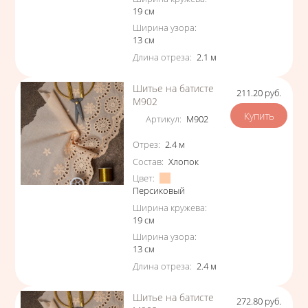
19
см
Ширина узора
:
13
см
Длина отреза
:
2.1
м
Шитье на батисте
211.20
руб.
Цена
М902
Артикул
:
М902
Характеристики
Отрез
:
2.4
м
Состав
:
Хлопок
Цвет
:
Персиковый
Ширина кружева
:
19
см
Ширина узора
:
13
см
Длина отреза
:
2.4
м
Шитье на батисте
272.80
руб.
Цена