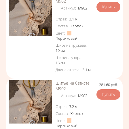
М902
Артикул
:
М902
Характеристики
Отрез
:
3.1
м
Состав
:
Хлопок
Цвет
:
Персиковый
Ширина кружева
:
19
см
Ширина узора
:
13
см
Длина отреза
:
3.1
м
Шитье на батисте
281.60
руб.
Цена
М902
Артикул
:
М902
Характеристики
Отрез
:
3.2
м
Состав
:
Хлопок
Цвет
:
Персиковый