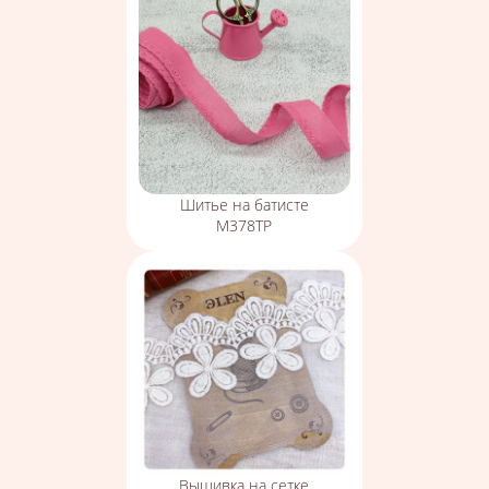
Шитье на батисте
М378ТР
Вышивка на сетке