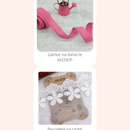
Шитье на батисте
М378ТР
Вышивка на сетке