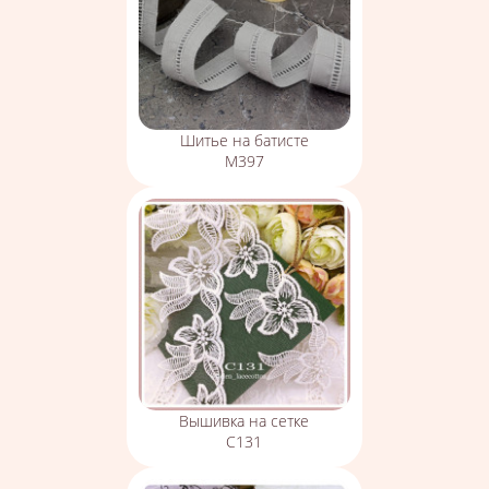
Шитье на батисте
М397
Вышивка на сетке
С131