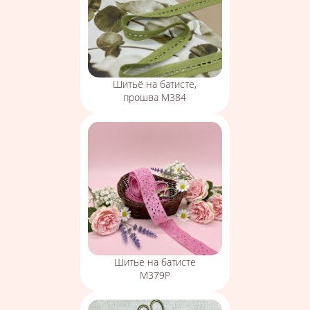
Шитьё на батисте,
прошва М384
Шитье на батисте
М379Р