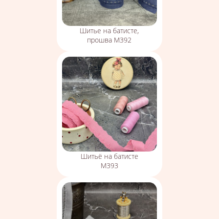
Шитье на батисте,
прошва М392
Шитьё на батисте
М393