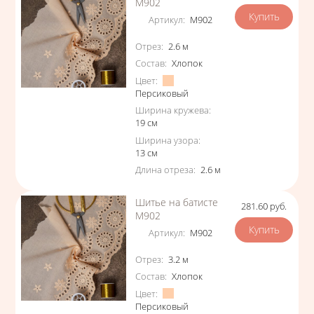
М902
Артикул
:
М902
Характеристики
Отрез
:
2.6
м
Состав
:
Хлопок
Цвет
:
Персиковый
Ширина кружева
:
19
см
Ширина узора
:
13
см
Длина отреза
:
2.6
м
Шитье на батисте
281.60
руб.
Цена
М902
Артикул
:
М902
Характеристики
Отрез
:
3.2
м
Состав
:
Хлопок
Цвет
:
Персиковый