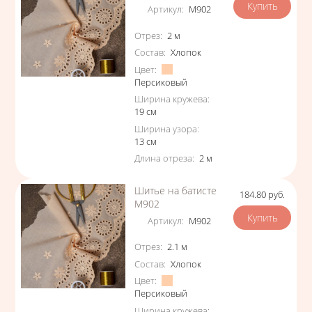
Артикул
:
М902
Характеристики
Отрез
:
2
м
Состав
:
Хлопок
Цвет
:
Персиковый
Ширина кружева
:
19
см
Ширина узора
:
13
см
Длина отреза
:
2
м
Шитье на батисте
184.80
руб.
Цена
М902
Артикул
:
М902
Характеристики
Отрез
:
2.1
м
Состав
:
Хлопок
Цвет
:
Персиковый
Ширина кружева
: