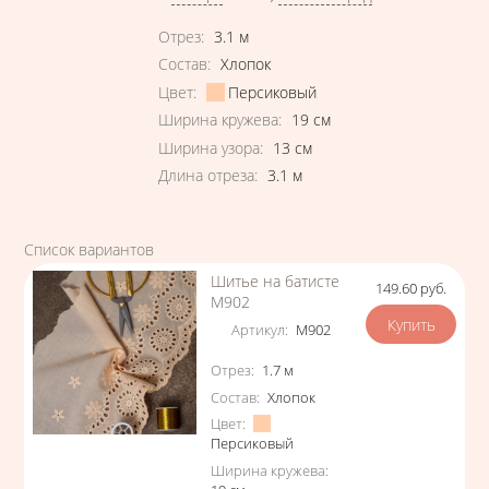
Характеристики
Отрез
:
3.1
м
Состав
:
Хлопок
Цвет
:
Персиковый
Ширина кружева
:
19
см
Ширина узора
:
13
см
Длина отреза
:
3.1
м
Список вариантов
Шитье на батисте
149.60
руб.
Цена
М902
Артикул
:
М902
Характеристики
Отрез
:
1.7
м
Состав
:
Хлопок
Цвет
:
Персиковый
Ширина кружева
: