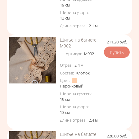
19
см
Ширина узора
:
13
см
Длина отреза
:
2.1
м
Шитье на батисте
211.20
руб.
Цена
М902
Артикул
:
М902
Характеристики
Отрез
:
2.4
м
Состав
:
Хлопок
Цвет
:
Персиковый
Ширина кружева
:
19
см
Ширина узора
:
13
см
Длина отреза
:
2.4
м
Шитье на батисте
228.80
руб.
Цена