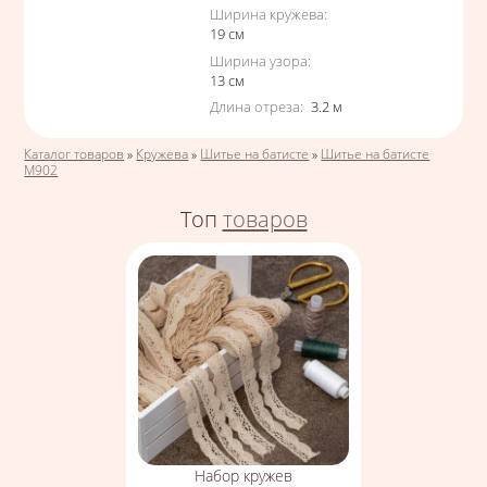
Ширина кружева
:
19
см
Ширина узора
:
13
см
Длина отреза
:
3.2
м
Вы здесь
Каталог товаров
»
Кружева
»
Шитье на батисте
»
Шитье на батисте
М902
Топ
товаров
Набор кружев