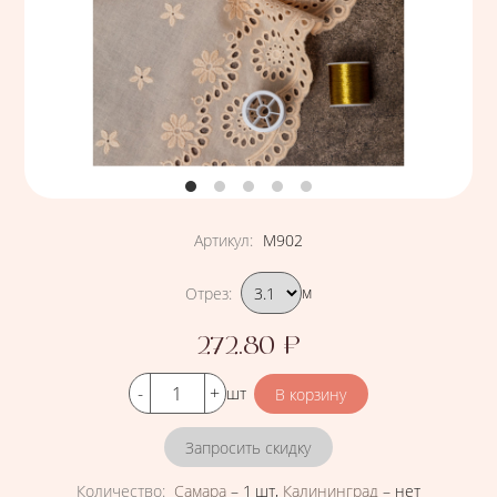
Артикул
:
М902
Подобрать вариант
Отрез
:
м
272.80
₽
Цена
Кол-во
шт
Запросить скидку
Количество
:
Самара
–
1 шт
,
Калининград
–
нет