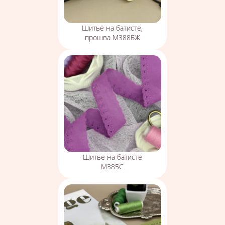
Шитьё на батисте,
прошва М388БЖ
Шитье на батисте
М385С