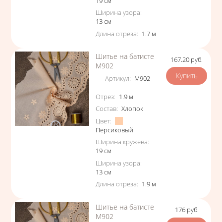
19
см
Ширина узора
:
13
см
Длина отреза
:
1.7
м
Шитье на батисте
167.20
руб.
Цена
М902
Артикул
:
М902
Характеристики
Отрез
:
1.9
м
Состав
:
Хлопок
Цвет
:
Персиковый
Ширина кружева
:
19
см
Ширина узора
:
13
см
Длина отреза
:
1.9
м
Шитье на батисте
176
руб.
Цена
М902