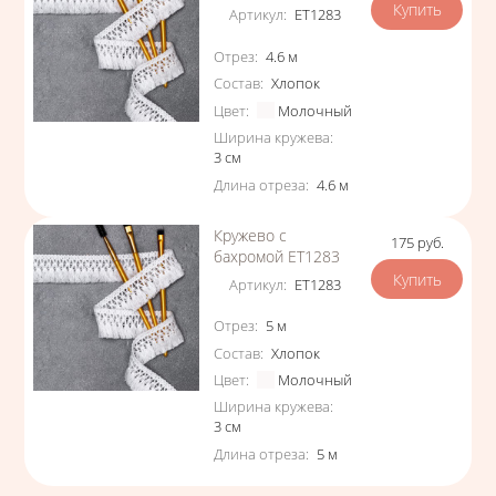
Артикул
:
ЕТ1283
Характеристики
Отрез
:
4.6
м
Состав
:
Хлопок
Цвет
:
Молочный
Ширина кружева
:
3
см
Длина отреза
:
4.6
м
Кружево с
175
руб.
Цена
бахромой ЕТ1283
Артикул
:
ЕТ1283
Характеристики
Отрез
:
5
м
Состав
:
Хлопок
Цвет
:
Молочный
Ширина кружева
:
3
см
Длина отреза
:
5
м