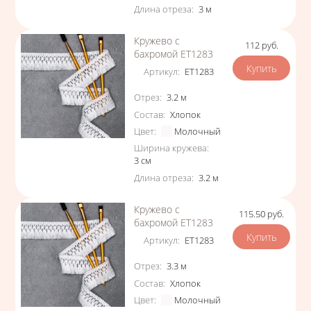
Длина отреза
:
3
м
Кружево с
112
руб.
Цена
бахромой ЕТ1283
Артикул
:
ЕТ1283
Характеристики
Отрез
:
3.2
м
Состав
:
Хлопок
Цвет
:
Молочный
Ширина кружева
:
3
см
Длина отреза
:
3.2
м
Кружево с
115.50
руб.
Цена
бахромой ЕТ1283
Артикул
:
ЕТ1283
Характеристики
Отрез
:
3.3
м
Состав
:
Хлопок
Цвет
:
Молочный