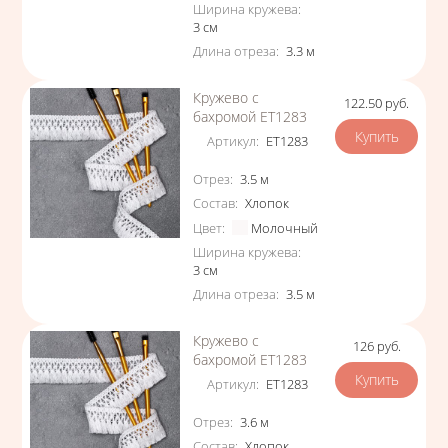
Ширина кружева
:
3
см
Длина отреза
:
3.3
м
Кружево с
122.50
руб.
Цена
бахромой ЕТ1283
Артикул
:
ЕТ1283
Характеристики
Отрез
:
3.5
м
Состав
:
Хлопок
Цвет
:
Молочный
Ширина кружева
:
3
см
Длина отреза
:
3.5
м
Кружево с
126
руб.
Цена
бахромой ЕТ1283
Артикул
:
ЕТ1283
Характеристики
Отрез
:
3.6
м
Состав
:
Хлопок