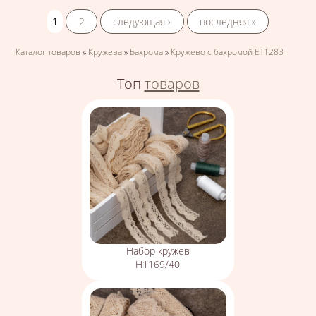
Страницы
1
2
следующая ›
последняя »
Вы здесь
Каталог товаров
»
Кружева
»
Бахрома
»
Кружево с бахромой ЕТ1283
Топ
товаров
Набор кружев
Н1169/40