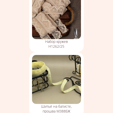
Набор кружев
Н1262/25
Шитьё на батисте,
прошва М388БЖ