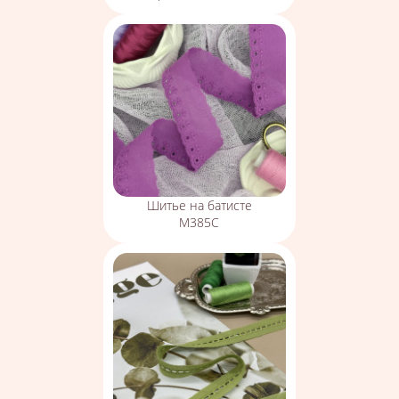
Шитье на батисте
М385С