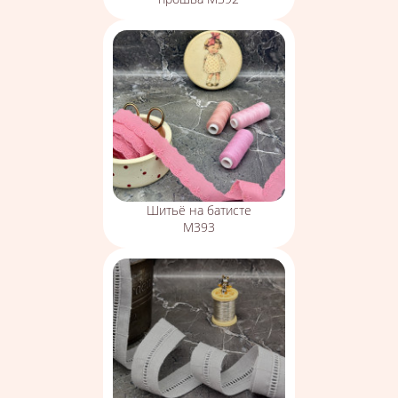
Шитьё на батисте
М393