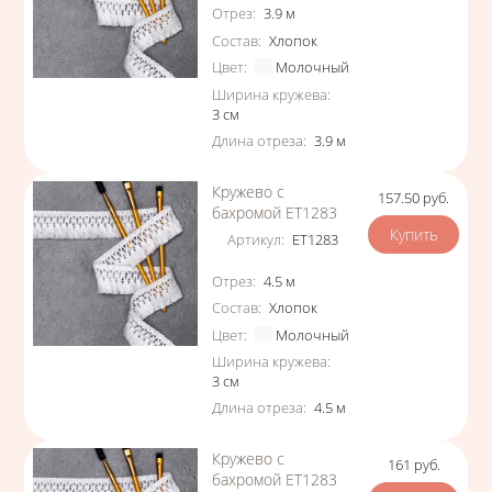
Характеристики
Отрез
:
3.9
м
Состав
:
Хлопок
Цвет
:
Молочный
Ширина кружева
:
3
см
Длина отреза
:
3.9
м
Кружево с
157.50
руб.
Цена
бахромой ЕТ1283
Артикул
:
ЕТ1283
Характеристики
Отрез
:
4.5
м
Состав
:
Хлопок
Цвет
:
Молочный
Ширина кружева
:
3
см
Длина отреза
:
4.5
м
Кружево с
161
руб.
Цена
бахромой ЕТ1283