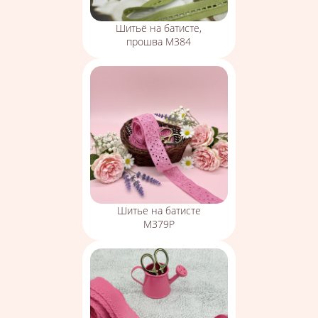
Шитьё на батисте,
прошва М384
Шитье на батисте
М379Р