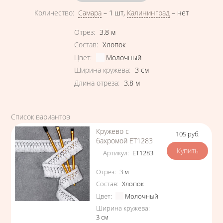
Количество
:
Самара
–
1 шт
,
Калининград
–
нет
Характеристики
Отрез
:
3.8
м
Состав
:
Хлопок
Цвет
:
Молочный
Ширина кружева
:
3
см
Длина отреза
:
3.8
м
Список вариантов
Кружево с
105
руб.
Цена
бахромой ЕТ1283
Артикул
:
ЕТ1283
Характеристики
Отрез
:
3
м
Состав
:
Хлопок
Цвет
:
Молочный
Ширина кружева
:
3
см