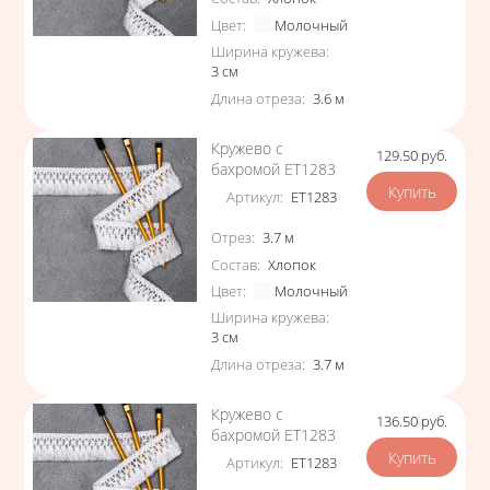
Цвет
:
Молочный
Ширина кружева
:
3
см
Длина отреза
:
3.6
м
Кружево с
129.50
руб.
Цена
бахромой ЕТ1283
Артикул
:
ЕТ1283
Характеристики
Отрез
:
3.7
м
Состав
:
Хлопок
Цвет
:
Молочный
Ширина кружева
:
3
см
Длина отреза
:
3.7
м
Кружево с
136.50
руб.
Цена
бахромой ЕТ1283
Артикул
:
ЕТ1283