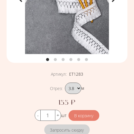
Артикул
:
ЕТ1283
Подобрать вариант
Отрез
:
м
133
₽
Цена
Кол-во
шт
Запросить скидку