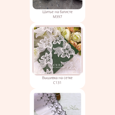
Шитье на батисте
М397
Вышивка на сетке
С131