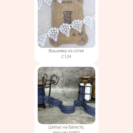
Вышивка на сетке
С124
Шитье на батисте,
прошва М392