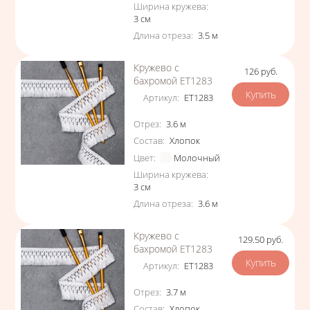
Ширина кружева
:
3
см
Длина отреза
:
3.5
м
Кружево с
126
руб.
Цена
бахромой ЕТ1283
Артикул
:
ЕТ1283
Характеристики
Отрез
:
3.6
м
Состав
:
Хлопок
Цвет
:
Молочный
Ширина кружева
:
3
см
Длина отреза
:
3.6
м
Кружево с
129.50
руб.
Цена
бахромой ЕТ1283
Артикул
:
ЕТ1283
Характеристики
Отрез
:
3.7
м
Состав
:
Хлопок