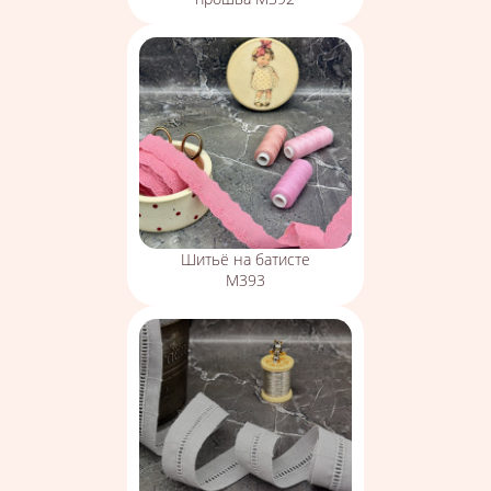
Шитьё на батисте
М393