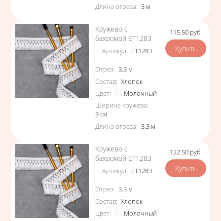
Длина отреза
:
3
м
Кружево с
115.50
руб.
Цена
бахромой ЕТ1283
Артикул
:
ЕТ1283
Характеристики
Отрез
:
3.3
м
Состав
:
Хлопок
Цвет
:
Молочный
Ширина кружева
:
3
см
Длина отреза
:
3.3
м
Кружево с
122.50
руб.
Цена
бахромой ЕТ1283
Артикул
:
ЕТ1283
Характеристики
Отрез
:
3.5
м
Состав
:
Хлопок
Цвет
:
Молочный