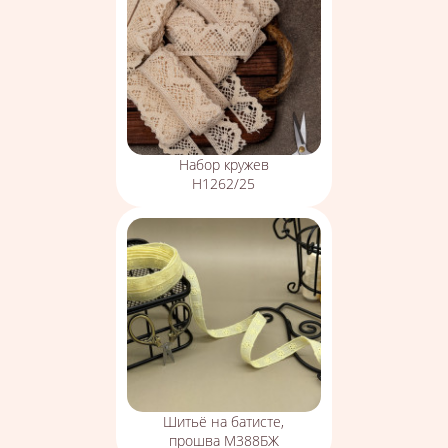
Набор кружев
Н1262/25
Шитьё на батисте,
прошва М388БЖ