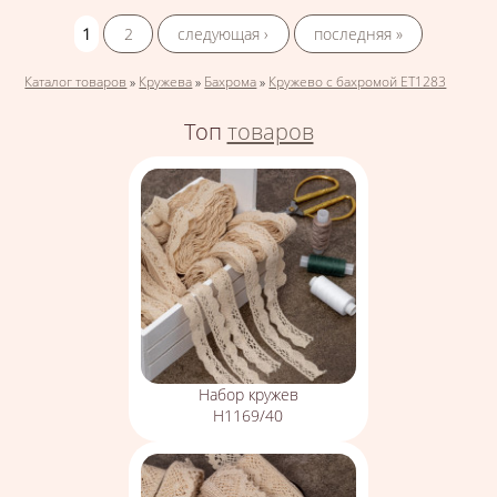
Страницы
1
2
следующая ›
последняя »
Вы здесь
Каталог товаров
»
Кружева
»
Бахрома
»
Кружево с бахромой ЕТ1283
Топ
товаров
Набор кружев
Н1169/40