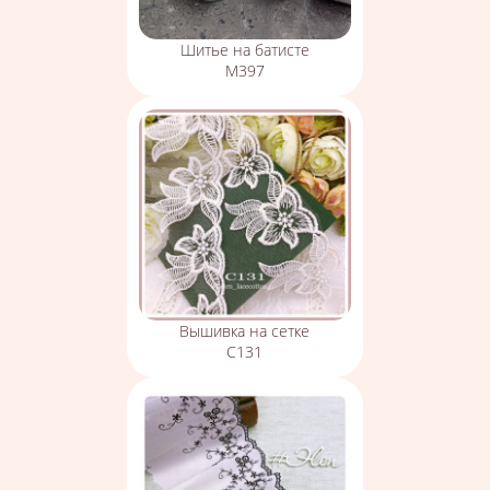
Шитье на батисте
М397
Вышивка на сетке
С131