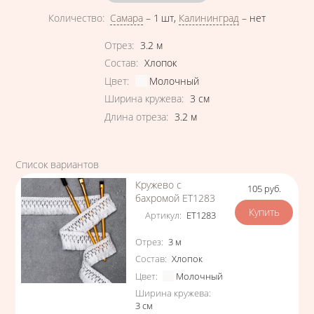
Количество
:
Самара
–
1 шт
,
Калининград
–
нет
Характеристики
Отрез
:
3.2
м
Состав
:
Хлопок
Цвет
:
Молочный
Ширина кружева
:
3
см
Длина отреза
:
3.2
м
Список вариантов
Кружево с
105
руб.
Цена
бахромой ЕТ1283
Артикул
:
ЕТ1283
Характеристики
Отрез
:
3
м
Состав
:
Хлопок
Цвет
:
Молочный
Ширина кружева
:
3
см