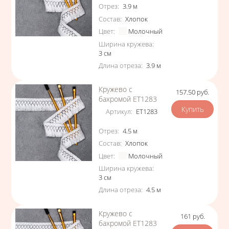
Характеристики
Отрез
:
3.9
м
Состав
:
Хлопок
Цвет
:
Молочный
Ширина кружева
:
3
см
Длина отреза
:
3.9
м
Кружево с
157.50
руб.
Цена
бахромой ЕТ1283
Артикул
:
ЕТ1283
Характеристики
Отрез
:
4.5
м
Состав
:
Хлопок
Цвет
:
Молочный
Ширина кружева
:
3
см
Длина отреза
:
4.5
м
Кружево с
161
руб.
Цена
бахромой ЕТ1283