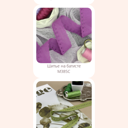
Шитье на батисте
М385С