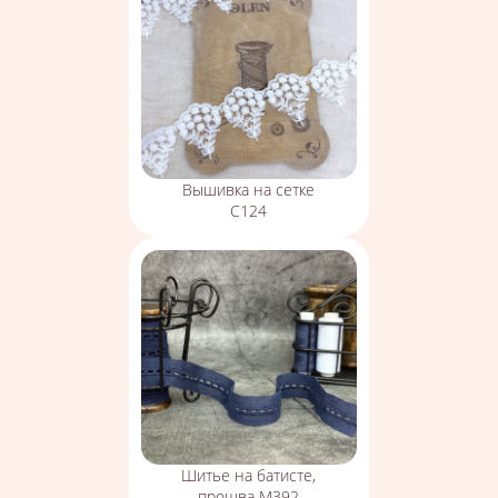
Вышивка на сетке
С124
Шитье на батисте,
прошва М392