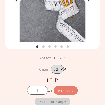
Артикул
:
ЕТ1283
Подобрать вариант
Отрез
:
м
112
₽
Цена
Кол-во
шт
Запросить скидку