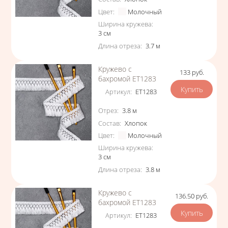
Цвет
:
Молочный
Ширина кружева
:
3
см
Длина отреза
:
3.7
м
Кружево с
133
руб.
Цена
бахромой ЕТ1283
Артикул
:
ЕТ1283
Характеристики
Отрез
:
3.8
м
Состав
:
Хлопок
Цвет
:
Молочный
Ширина кружева
:
3
см
Длина отреза
:
3.8
м
Кружево с
136.50
руб.
Цена
бахромой ЕТ1283
Артикул
:
ЕТ1283