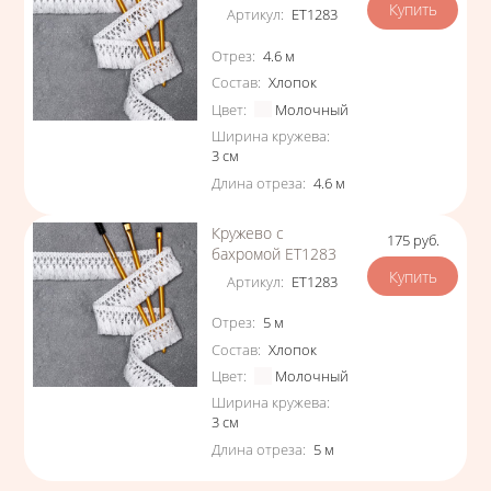
Артикул
:
ЕТ1283
Характеристики
Отрез
:
4.6
м
Состав
:
Хлопок
Цвет
:
Молочный
Ширина кружева
:
3
см
Длина отреза
:
4.6
м
Кружево с
175
руб.
Цена
бахромой ЕТ1283
Артикул
:
ЕТ1283
Характеристики
Отрез
:
5
м
Состав
:
Хлопок
Цвет
:
Молочный
Ширина кружева
:
3
см
Длина отреза
:
5
м