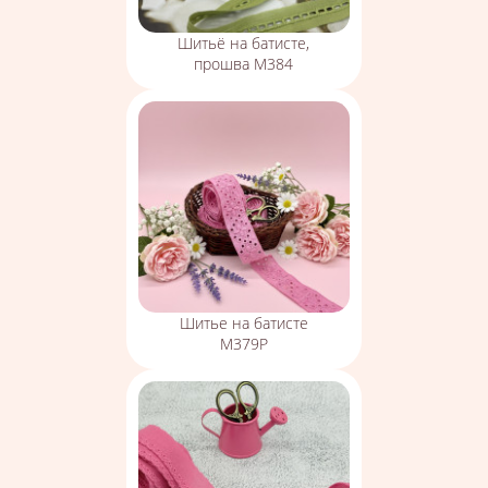
Шитьё на батисте,
прошва М384
Шитье на батисте
М379Р