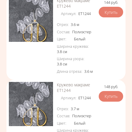
Кружево макраме
144
руб.
Цена
ЕТ1244
Артикул
:
ЕТ1244
Характеристики
Отрез
:
3.6
м
Состав
:
Полиэстер
Цвет
:
Белый
Ширина кружева
:
3.8
см
Ширина узора
:
3.8
см
Длина отреза
:
3.6
м
Кружево макраме
148
руб.
Цена
ЕТ1244
Артикул
:
ЕТ1244
Характеристики
Отрез
:
3.7
м
Состав
:
Полиэстер
Цвет
:
Белый
Ширина кружева
: