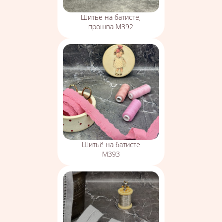
Шитье на батисте,
прошва М392
Шитьё на батисте
М393