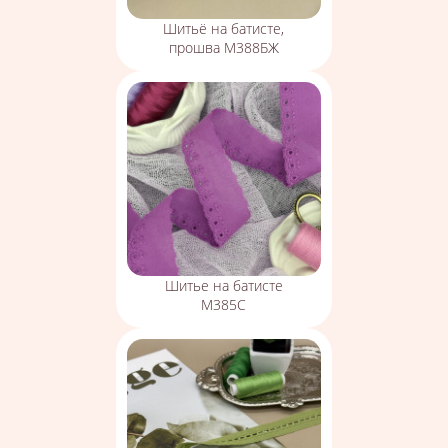
Шитьё на батисте,
прошва М388БЖ
Шитье на батисте
М385С