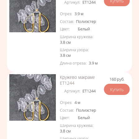
Артикул
:
ЕТ1244
Характеристики
Отрез
:
3.9
м
Состав
:
Полиэстер
Цвет
:
Белый
Ширина кружева
:
3.8
см
Ширина узора
:
3.8
см
Длина отреза
:
3.9
м
Кружево макраме
160
руб.
Цена
ЕТ1244
Артикул
:
ЕТ1244
Характеристики
Отрез
:
4
м
Состав
:
Полиэстер
Цвет
:
Белый
Ширина кружева
:
3.8
см
Ширина узора
: