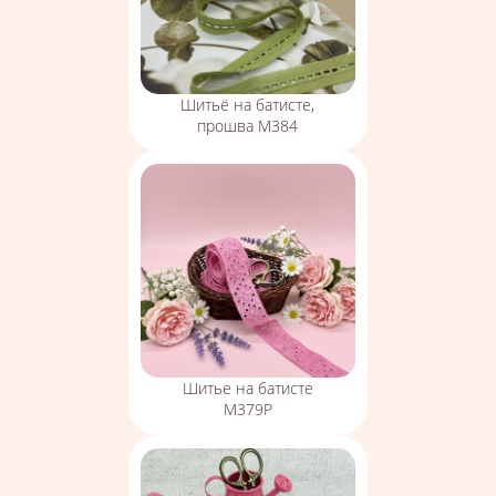
Шитьё на батисте,
прошва М384
Шитье на батисте
М379Р