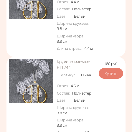
Отрез
:
4.4
м
Состав
:
Полиэстер
Цвет
:
Белый
Ширина кружева
:
3.8
см
Ширина узора
:
3.8
см
Длина отреза
:
4.4
м
Кружево макраме
180
руб.
Цена
ЕТ1244
Артикул
:
ЕТ1244
Характеристики
Отрез
:
4.5
м
Состав
:
Полиэстер
Цвет
:
Белый
Ширина кружева
:
3.8
см
Ширина узора
:
3.8
см