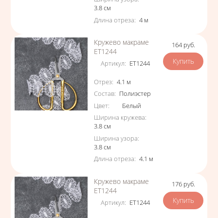
3.8
см
Длина отреза
:
4
м
Кружево макраме
164
руб.
Цена
ЕТ1244
Артикул
:
ЕТ1244
Характеристики
Отрез
:
4.1
м
Состав
:
Полиэстер
Цвет
:
Белый
Ширина кружева
:
3.8
см
Ширина узора
:
3.8
см
Длина отреза
:
4.1
м
Кружево макраме
176
руб.
Цена
ЕТ1244
Артикул
:
ЕТ1244
Характеристики