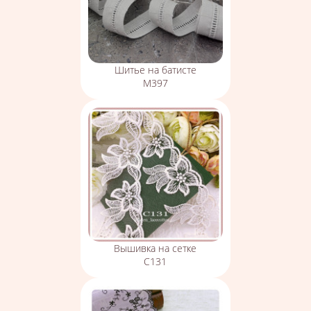
Шитье на батисте
М397
Вышивка на сетке
С131