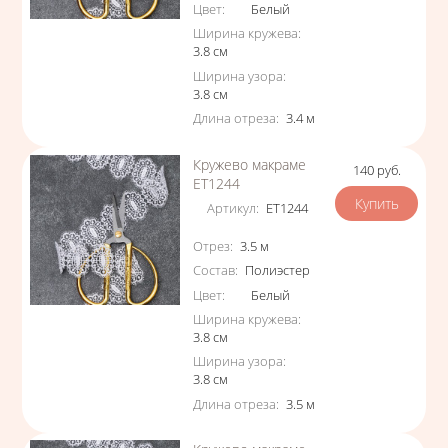
Цвет
:
Белый
Ширина кружева
:
3.8
см
Ширина узора
:
3.8
см
Длина отреза
:
3.4
м
Кружево макраме
140
руб.
Цена
ЕТ1244
Артикул
:
ЕТ1244
Характеристики
Отрез
:
3.5
м
Состав
:
Полиэстер
Цвет
:
Белый
Ширина кружева
:
3.8
см
Ширина узора
:
3.8
см
Длина отреза
:
3.5
м