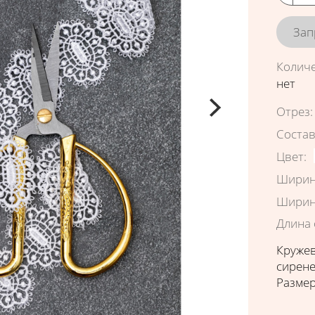
Зап
Колич
нет
Характ
Отрез
:
Соста
Цвет
:
Ширин
Ширин
Длина 
Кружев
сирен
Размер