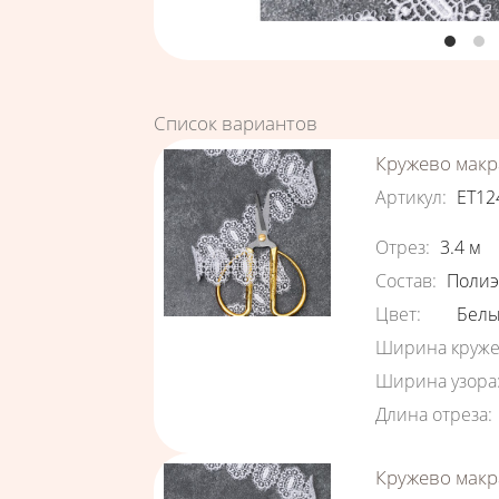
Список вариантов
Кружево макр
Артикул
:
ЕТ12
Характеристи
Отрез
:
3.4
м
Состав
:
Полиэ
Цвет
:
Бел
Ширина круже
Ширина узора
Длина отреза
:
Кружево макр