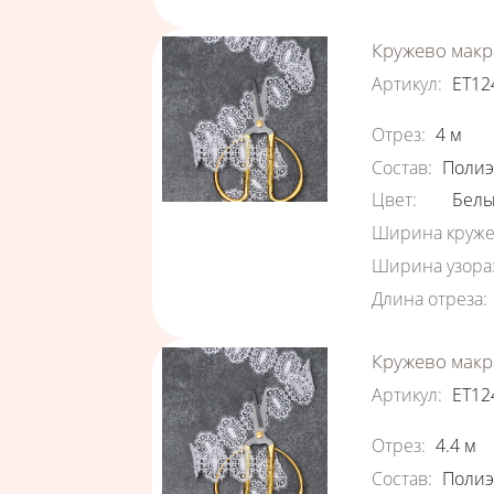
Кружево макр
Артикул
:
ЕТ12
Характеристи
Отрез
:
4
м
Состав
:
Полиэ
Цвет
:
Бел
Ширина круже
Ширина узора
Длина отреза
:
Кружево макр
Артикул
:
ЕТ12
Характеристи
Отрез
:
4.4
м
Состав
:
Полиэ