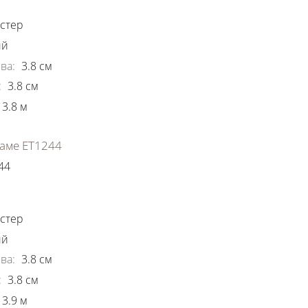
стер
ый
ва
:
3.8
см
:
3.8
см
3.8
м
аме ЕТ1244
44
ки
стер
ый
ва
:
3.8
см
:
3.8
см
3.9
м