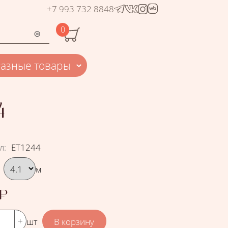
+7 993 732 8848
0
Разные товары
4
л
:
ЕТ1244
рать вариант
м
₽
шт