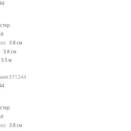
44
ки
стер
ый
ва
:
3.8
см
:
3.8
см
3.5
м
аме ЕТ1244
44
ки
стер
ый
ва
:
3.8
см