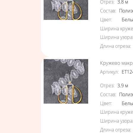
Отрез
:
3.8
м
Состав
:
Полиэ
Цвет
:
Бел
Ширина круже
Ширина узора
Длина отреза
:
Кружево макр
Артикул
:
ЕТ12
Характеристи
Отрез
:
3.9
м
Состав
:
Полиэ
Цвет
:
Бел
Ширина круже
Ширина узора
Длина отреза
: