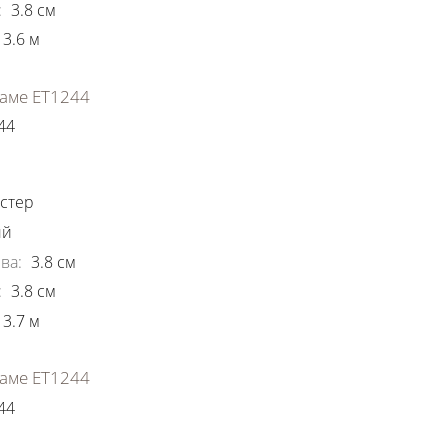
:
3.8
см
3.6
м
аме ЕТ1244
44
ки
стер
ый
ва
:
3.8
см
:
3.8
см
3.7
м
аме ЕТ1244
44
ки