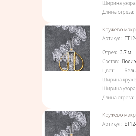
Ширина узора
Длина отреза
:
Кружево макр
Артикул
:
ЕТ12
Характеристи
Отрез
:
3.7
м
Состав
:
Полиэ
Цвет
:
Бел
Ширина круже
Ширина узора
Длина отреза
:
Кружево макр
Артикул
:
ЕТ12
Характеристи