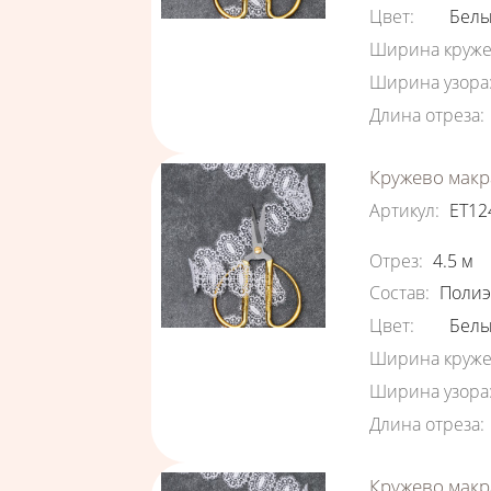
Цвет
:
Бел
Ширина круже
Ширина узора
Длина отреза
:
Кружево макр
Артикул
:
ЕТ12
Характеристи
Отрез
:
4.5
м
Состав
:
Полиэ
Цвет
:
Бел
Ширина круже
Ширина узора
Длина отреза
:
Кружево макр