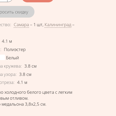
росить скидку
ество
:
Самара
–
1 шт
,
Калининград
–
еристики
4.1
м
в
:
Полиэстер
Белый
а кружева
:
3.8
см
а узора
:
3.8
см
отреза
:
4.1
м
о холодного белого цвета с легким
евым отливом.
 медальона 3,8х2,5 см.