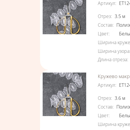
Артикул
:
ЕТ12
Характеристи
Отрез
:
3.5
м
Состав
:
Полиэ
Цвет
:
Бел
Ширина круже
Ширина узора
Длина отреза
:
Кружево макр
Артикул
:
ЕТ12
Характеристи
Отрез
:
3.6
м
Состав
:
Полиэ
Цвет
:
Бел
Ширина круже