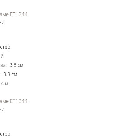
аме ЕТ1244
44
ки
стер
ый
ва
:
3.8
см
:
3.8
см
4
м
аме ЕТ1244
44
ки
стер