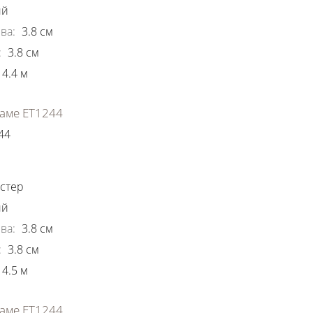
ый
ва
:
3.8
см
:
3.8
см
4.4
м
аме ЕТ1244
44
ки
стер
ый
ва
:
3.8
см
:
3.8
см
4.5
м
аме ЕТ1244