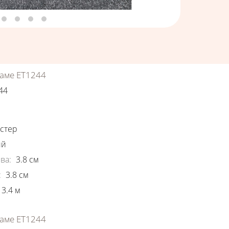
аме ЕТ1244
44
ки
стер
ый
ва
:
3.8
см
:
3.8
см
3.4
м
аме ЕТ1244