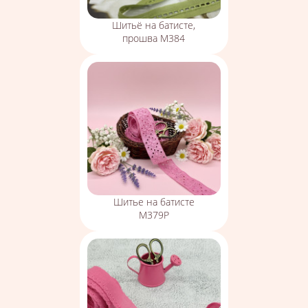
Шитьё на батисте,
прошва М384
Шитье на батисте
М379Р