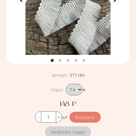
Артикул
:
ЕТ1184
Подобрать вариант
Отрез
:
м
148
₽
Цена
Кол-во
шт
Запросить скидку