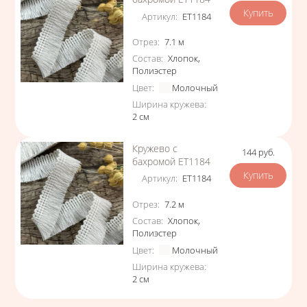
Артикул
:
ЕТ1184
Характеристики
Отрез
:
7.1
м
Состав
:
Хлопок
,
Полиэстер
Цвет
:
Молочный
Ширина кружева
:
2
см
Кружево с
144
руб.
Цена
бахромой ЕТ1184
Артикул
:
ЕТ1184
Характеристики
Отрез
:
7.2
м
Состав
:
Хлопок
,
Полиэстер
Цвет
:
Молочный
Ширина кружева
:
2
см
Страницы