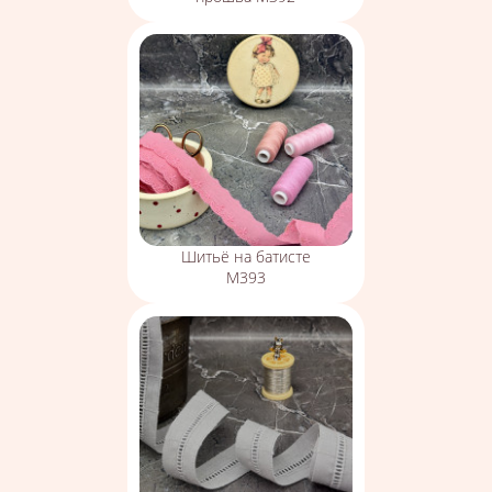
Шитьё на батисте
М393