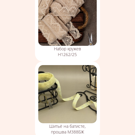
Набор кружев
Н1262/25
Шитьё на батисте,
прошва М388БЖ