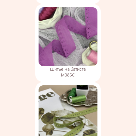
Шитье на батисте
М385С