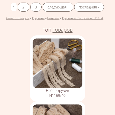
1
2
3
следующая ›
последняя »
Вы здесь
Каталог товаров
»
Кружева
»
Бахрома
»
Кружево с бахромой ЕТ1184
Топ
товаров
Набор кружев
Н1169/40