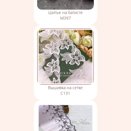
Шитье на батисте
М397
Вышивка на сетке
С131