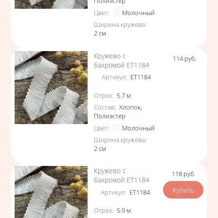
Полиэстер
Цвет
:
Молочный
Ширина кружева
:
2
см
Кружево с
114
руб.
Цена
бахромой ЕТ1184
Артикул
:
ЕТ1184
Характеристики
Отрез
:
5.7
м
Состав
:
Хлопок
,
Полиэстер
Цвет
:
Молочный
Ширина кружева
:
2
см
Кружево с
118
руб.
Цена
бахромой ЕТ1184
Артикул
:
ЕТ1184
Характеристики
Отрез
:
5.9
м