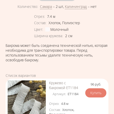
Количество
:
Самара
–
2 шт
,
Калининград
–
нет
Характеристики
Отрез
:
7.4
м
Состав
:
Хлопок
,
Полиэстер
Цвет
:
Молочный
Ширина кружева
:
2
см
Бахрома может быть соединена технической нитью, которая
необходима для транспортировки товара. Перед
использованием тесьмы удалите техническую нить,
освободив бахрому.
Список вариантов
Кружево с
96
руб.
Цена
бахромой ЕТ1184
Артикул
:
ЕТ1184
Характеристики
Отрез
:
4.8
м
Состав
:
Хлопок
,