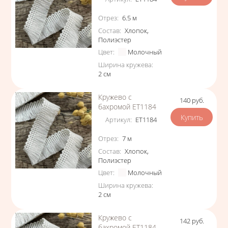
Характеристики
Отрез
:
6.5
м
Состав
:
Хлопок
,
Полиэстер
Цвет
:
Молочный
Ширина кружева
:
2
см
Кружево с
140
руб.
Цена
бахромой ЕТ1184
Артикул
:
ЕТ1184
Характеристики
Отрез
:
7
м
Состав
:
Хлопок
,
Полиэстер
Цвет
:
Молочный
Ширина кружева
:
2
см
Кружево с
142
руб.
Цена
бахромой ЕТ1184