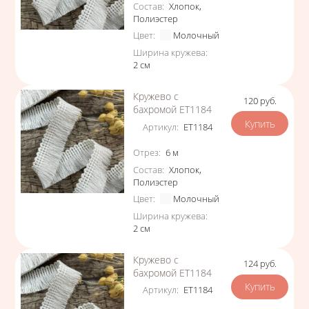
Состав
:
Хлопок
,
Полиэстер
Цвет
:
Молочный
Ширина кружева
:
2
см
Кружево с
120
руб.
Цена
бахромой ЕТ1184
Артикул
:
ЕТ1184
Характеристики
Отрез
:
6
м
Состав
:
Хлопок
,
Полиэстер
Цвет
:
Молочный
Ширина кружева
:
2
см
Кружево с
124
руб.
Цена
бахромой ЕТ1184
Артикул
:
ЕТ1184