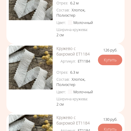
Характеристики
Отрез
:
6.2
м
Состав
:
Хлопок
,
Полиэстер
Цвет
:
Молочный
Ширина кружева
:
2
см
Кружево с
126
руб.
Цена
бахромой ЕТ1184
Артикул
:
ЕТ1184
Характеристики
Отрез
:
6.3
м
Состав
:
Хлопок
,
Полиэстер
Цвет
:
Молочный
Ширина кружева
:
2
см
Кружево с
130
руб.
Цена
бахромой ЕТ1184
Артикул
:
ЕТ1184