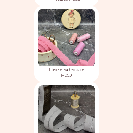
Шитьё на батисте
М393