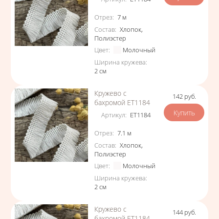
Характеристики
Отрез
:
7
м
Состав
:
Хлопок
,
Полиэстер
Цвет
:
Молочный
Ширина кружева
:
2
см
Кружево с
142
руб.
Цена
бахромой ЕТ1184
Артикул
:
ЕТ1184
Характеристики
Отрез
:
7.1
м
Состав
:
Хлопок
,
Полиэстер
Цвет
:
Молочный
Ширина кружева
:
2
см
Кружево с
144
руб.
Цена
бахромой ЕТ1184