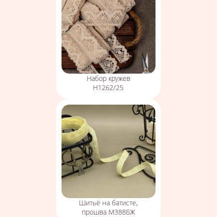
Набор кружев
Н1262/25
Шитьё на батисте,
прошва М388БЖ