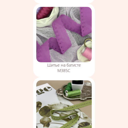
Шитье на батисте
М385С