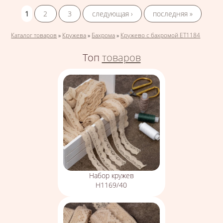
1
2
3
следующая ›
последняя »
Вы здесь
Каталог товаров
»
Кружева
»
Бахрома
»
Кружево с бахромой ЕТ1184
Топ
товаров
Набор кружев
Н1169/40