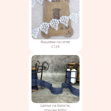
Вышивка на сетке
С124
Шитье на батисте,
прошва М392