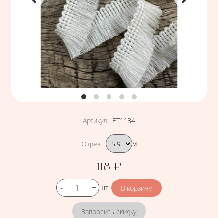
Артикул
:
ЕТ1184
Подобрать вариант
Отрез
:
м
118
₽
Цена
Кол-во
шт
Запросить скидку