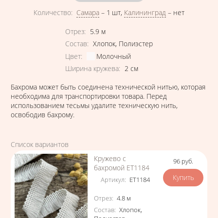
Количество
:
Самара
–
1 шт
,
Калининград
–
нет
Характеристики
Отрез
:
5.9
м
Состав
:
Хлопок
,
Полиэстер
Цвет
:
Молочный
Ширина кружева
:
2
см
Бахрома может быть соединена технической нитью, которая
необходима для транспортировки товара. Перед
использованием тесьмы удалите техническую нить,
освободив бахрому.
Список вариантов
Кружево с
96
руб.
Цена
бахромой ЕТ1184
Артикул
:
ЕТ1184
Характеристики
Отрез
:
4.8
м
Состав
:
Хлопок
,