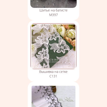
Шитье на батисте
М397
Вышивка на сетке
С131