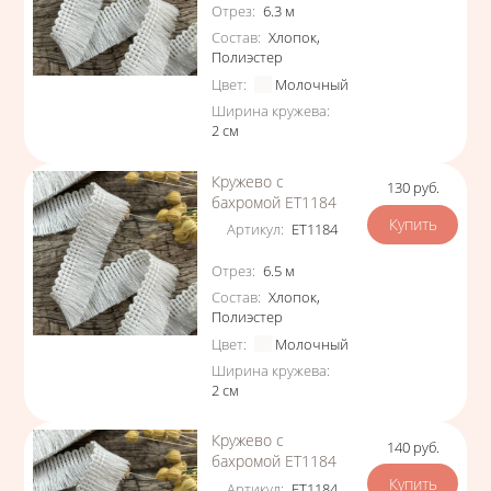
Характеристики
Отрез
:
6.3
м
Состав
:
Хлопок
,
Полиэстер
Цвет
:
Молочный
Ширина кружева
:
2
см
Кружево с
130
руб.
Цена
бахромой ЕТ1184
Артикул
:
ЕТ1184
Характеристики
Отрез
:
6.5
м
Состав
:
Хлопок
,
Полиэстер
Цвет
:
Молочный
Ширина кружева
:
2
см
Кружево с
140
руб.
Цена
бахромой ЕТ1184
Артикул
:
ЕТ1184