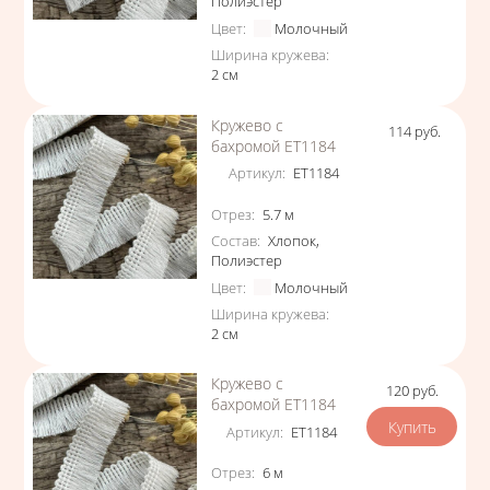
Полиэстер
Цвет
:
Молочный
Ширина кружева
:
2
см
Кружево с
114
руб.
Цена
бахромой ЕТ1184
Артикул
:
ЕТ1184
Характеристики
Отрез
:
5.7
м
Состав
:
Хлопок
,
Полиэстер
Цвет
:
Молочный
Ширина кружева
:
2
см
Кружево с
120
руб.
Цена
бахромой ЕТ1184
Артикул
:
ЕТ1184
Характеристики
Отрез
:
6
м