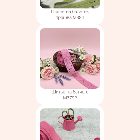
Шитьё на батисте,
прошва М384
Шитье на батисте
М379Р