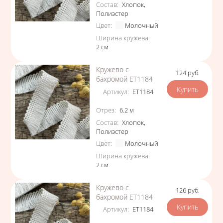
Состав
:
Хлопок
,
Полиэстер
Цвет
:
Молочный
Ширина кружева
:
2
см
Кружево с
124
руб.
Цена
бахромой ЕТ1184
Артикул
:
ЕТ1184
Характеристики
Отрез
:
6.2
м
Состав
:
Хлопок
,
Полиэстер
Цвет
:
Молочный
Ширина кружева
:
2
см
Кружево с
126
руб.
Цена
бахромой ЕТ1184
Артикул
:
ЕТ1184