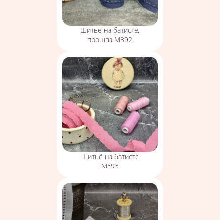
Шитье на батисте,
прошва М392
Шитьё на батисте
М393