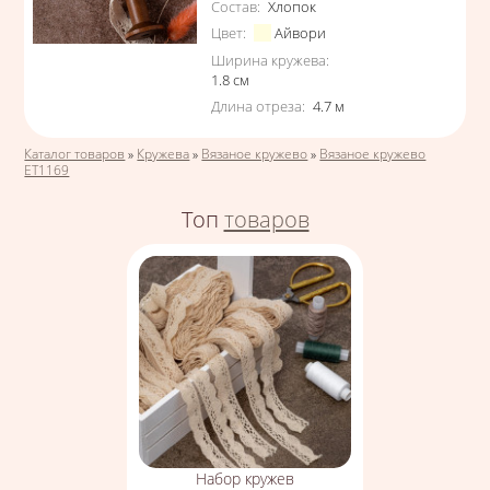
Состав
:
Хлопок
Цвет
:
Айвори
Ширина кружева
:
1.8
см
Длина отреза
:
4.7
м
Вы здесь
Каталог товаров
»
Кружева
»
Вязаное кружево
»
Вязаное кружево
ЕТ1169
Топ
товаров
Набор кружев