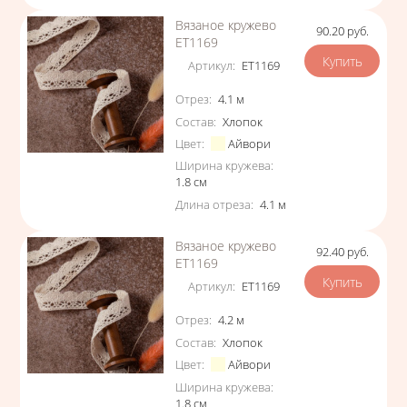
Вязаное кружево
90.20
руб.
Цена
ЕТ1169
Артикул
:
ЕТ1169
Характеристики
Отрез
:
4.1
м
Состав
:
Хлопок
Цвет
:
Айвори
Ширина кружева
:
1.8
см
Длина отреза
:
4.1
м
Вязаное кружево
92.40
руб.
Цена
ЕТ1169
Артикул
:
ЕТ1169
Характеристики
Отрез
:
4.2
м
Состав
:
Хлопок
Цвет
:
Айвори
Ширина кружева
:
1.8
см