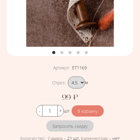
Артикул
:
ЕТ1169
Подобрать вариант
Отрез
:
м
99
₽
Цена
Кол-во
шт
Запросить скидку
Количество
:
Самара
–
21 шт
,
Калининград
–
нет