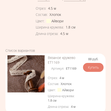
Характеристики
Отрез
:
4.5
м
Состав
:
Хлопок
Цвет
:
Айвори
Ширина кружева
:
1.8
см
Длина отреза
:
4.5
м
Список вариантов
Вязаное кружево
88
руб.
Цена
ЕТ1169
Артикул
:
ЕТ1169
Характеристики
Отрез
:
4
м
Состав
:
Хлопок
Цвет
:
Айвори
Ширина кружева
:
1.8
см
Длина отреза
:
4
м