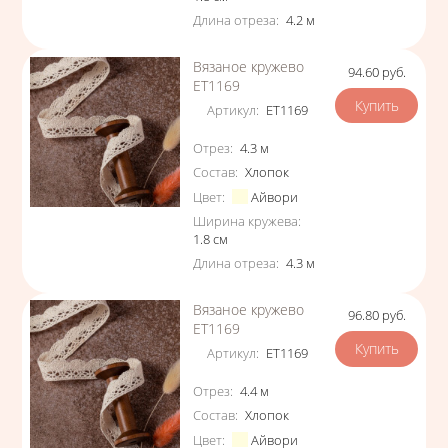
Длина отреза
:
4.2
м
Вязаное кружево
94.60
руб.
Цена
ЕТ1169
Артикул
:
ЕТ1169
Характеристики
Отрез
:
4.3
м
Состав
:
Хлопок
Цвет
:
Айвори
Ширина кружева
:
1.8
см
Длина отреза
:
4.3
м
Вязаное кружево
96.80
руб.
Цена
ЕТ1169
Артикул
:
ЕТ1169
Характеристики
Отрез
:
4.4
м
Состав
:
Хлопок
Цвет
:
Айвори