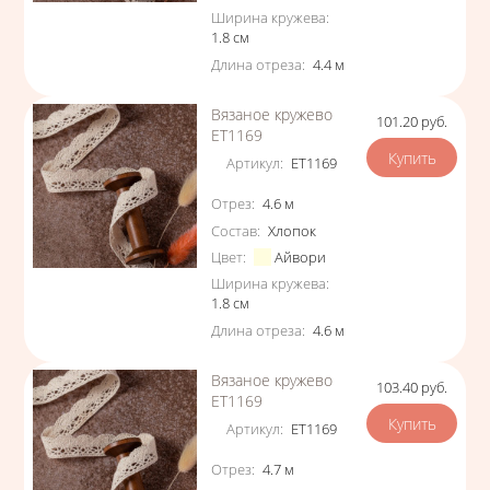
Ширина кружева
:
1.8
см
Длина отреза
:
4.4
м
Вязаное кружево
101.20
руб.
Цена
ЕТ1169
Артикул
:
ЕТ1169
Характеристики
Отрез
:
4.6
м
Состав
:
Хлопок
Цвет
:
Айвори
Ширина кружева
:
1.8
см
Длина отреза
:
4.6
м
Вязаное кружево
103.40
руб.
Цена
ЕТ1169
Артикул
:
ЕТ1169
Характеристики
Отрез
:
4.7
м