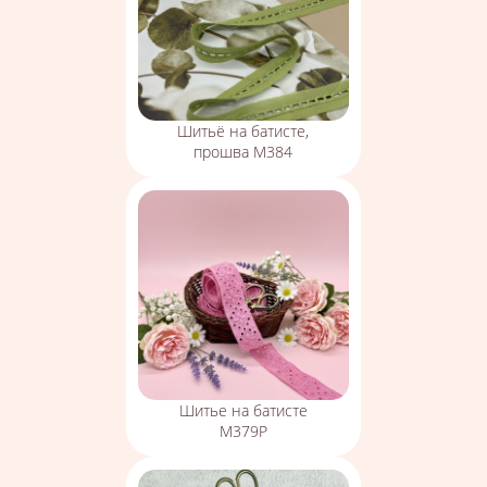
Шитьё на батисте,
прошва М384
Шитье на батисте
М379Р