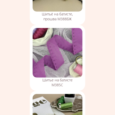
Шитьё на батисте,
прошва М388БЖ
Шитье на батисте
М385С