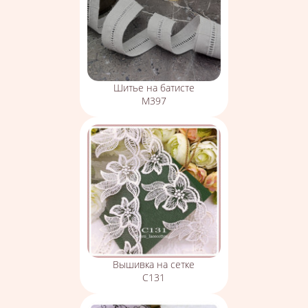
Шитье на батисте
М397
Вышивка на сетке
С131