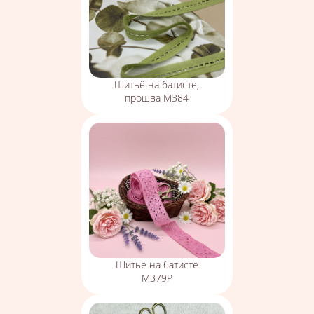
Шитьё на батисте,
прошва М384
Шитье на батисте
М379Р