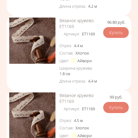
Длина отреза
:
4.2
м
Вязаное кружево
96.80
руб.
Цена
ЕТ1169
Артикул
:
ЕТ1169
Характеристики
Отрез
:
4.4
м
Состав
:
Хлопок
Цвет
:
Айвори
Ширина кружева
:
1.8
см
Длина отреза
:
4.4
м
Вязаное кружево
99
руб.
Цена
ЕТ1169
Артикул
:
ЕТ1169
Характеристики
Отрез
:
4.5
м
Состав
:
Хлопок
Цвет
:
Айвори