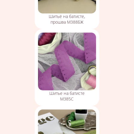
Шитьё на батисте,
прошва М388БЖ
Шитье на батисте
М385С