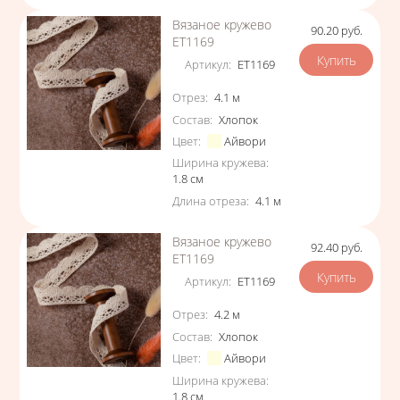
Вязаное кружево
90.20
руб.
Цена
ЕТ1169
Артикул
:
ЕТ1169
Характеристики
Отрез
:
4.1
м
Состав
:
Хлопок
Цвет
:
Айвори
Ширина кружева
:
1.8
см
Длина отреза
:
4.1
м
Вязаное кружево
92.40
руб.
Цена
ЕТ1169
Артикул
:
ЕТ1169
Характеристики
Отрез
:
4.2
м
Состав
:
Хлопок
Цвет
:
Айвори
Ширина кружева
:
1.8
см