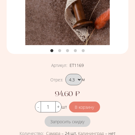
Артикул
:
ЕТ1169
Подобрать вариант
Отрез
:
м
94.60
₽
Цена
Кол-во
шт
Запросить скидку
Количество
:
Самара
–
24 шт
,
Калининград
–
нет