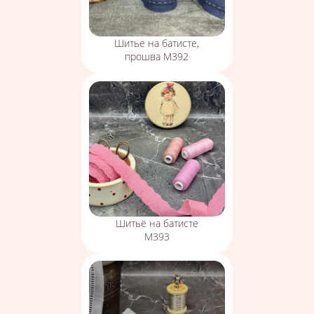
Шитье на батисте,
прошва М392
Шитьё на батисте
М393