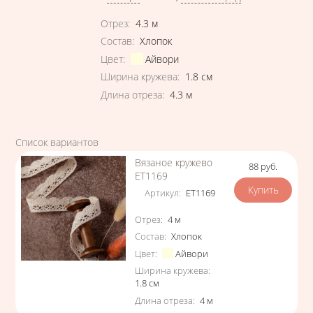
Характеристики
Отрез
:
4.3
м
Состав
:
Хлопок
Цвет
:
Айвори
Ширина кружева
:
1.8
см
Длина отреза
:
4.3
м
Список вариантов
Вязаное кружево
88
руб.
Цена
ЕТ1169
Артикул
:
ЕТ1169
Характеристики
Отрез
:
4
м
Состав
:
Хлопок
Цвет
:
Айвори
Ширина кружева
:
1.8
см
Длина отреза
:
4
м