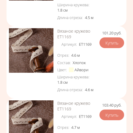
Ширина кружева
:
1.8
см
Длина отреза
:
4.5
м
Вязаное кружево
101.20
руб.
Цена
ЕТ1169
Артикул
:
ЕТ1169
Характеристики
Отрез
:
4.6
м
Состав
:
Хлопок
Цвет
:
Айвори
Ширина кружева
:
1.8
см
Длина отреза
:
4.6
м
Вязаное кружево
103.40
руб.
Цена
ЕТ1169
Артикул
:
ЕТ1169
Характеристики
Отрез
:
4.7
м