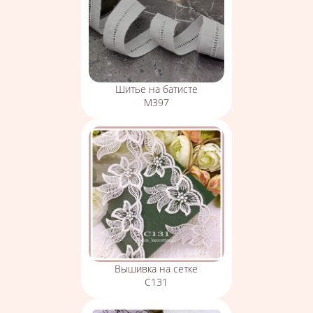
Шитье на батисте
М397
Вышивка на сетке
С131