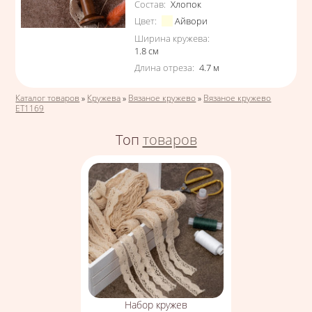
Состав
:
Хлопок
Цвет
:
Айвори
Ширина кружева
:
1.8
см
Длина отреза
:
4.7
м
Вы здесь
Каталог товаров
»
Кружева
»
Вязаное кружево
»
Вязаное кружево
ЕТ1169
Топ
товаров
Набор кружев