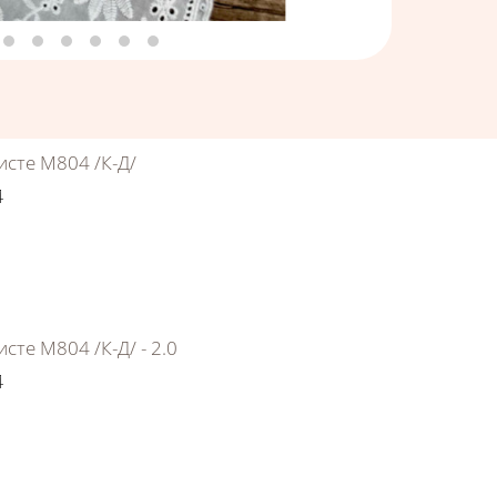
исте М804 /К-Д/
4
сте М804 /К-Д/ - 2.0
4