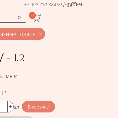
+7 993 732 8848
0
Разные товары
- 1.2
л
:
М804
₽
шт