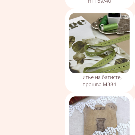
Н1169/40
Шитьё на батисте,
прошва М384