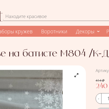
Форма поиска
Поиск
аборы кружев
Воротники
Декоры
е на батисте М804 /К-Д/ 
Артику
Цена
414
₽
240
Кол-во