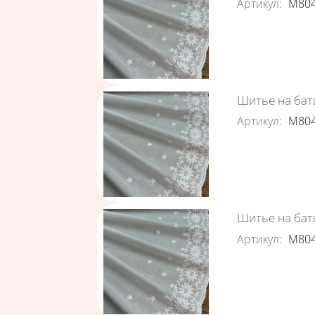
Артикул
:
М80
Шитье на бати
Артикул
:
М80
Шитье на бати
Артикул
:
М80