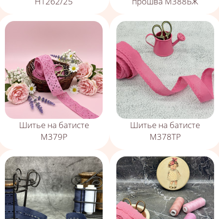
Н1262/25
прошва М388БЖ
Шитье на батисте
Шитье на батисте
М379Р
М378ТР