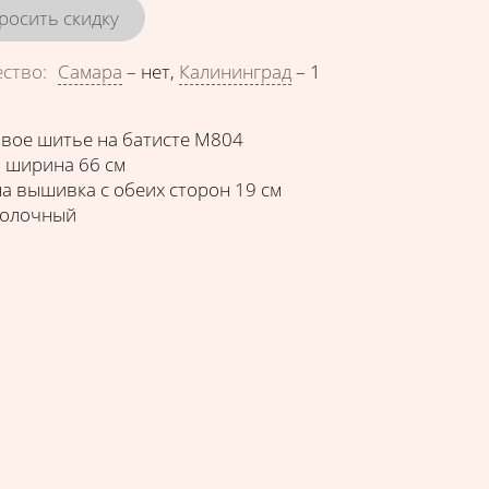
росить скидку
ество
:
Самара
–
нет
,
Калининград
–
1
вое шитье на батисте М804
 ширина 66 см
 вышивка с обеих сторон 19 см
молочный