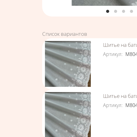
Список вариантов
Шитье на бат
Артикул
:
М80
Шитье на бати
Артикул
:
М80