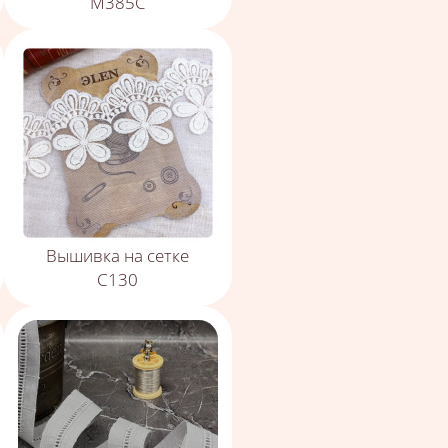
М385С
Вышивка на сетке
С130