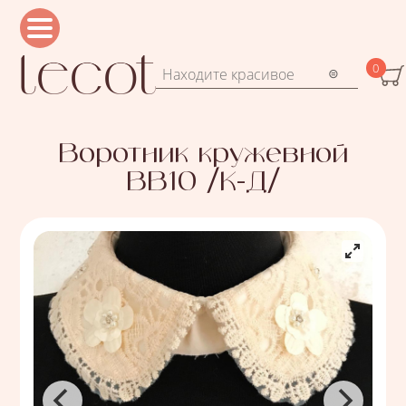
Перейти к основному содержанию
0
Форма поиска
Поиск
Воротник кружевной
ВВ10 /К-Д/