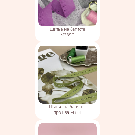
Шитье на батисте
М385С
Шитьё на батисте,
прошва М384