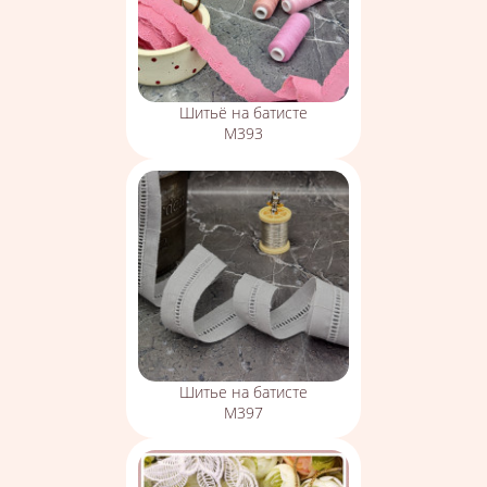
Шитьё на батисте
М393
Шитье на батисте
М397