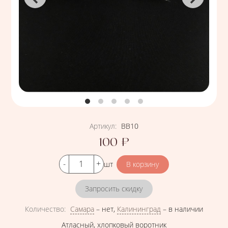
Артикул
:
ВВ10
100
₽
Цена
Кол-во
шт
Запросить скидку
Количество
:
Самара
–
нет
,
Калининград
–
в наличии
Атласный, хлопковый воротник