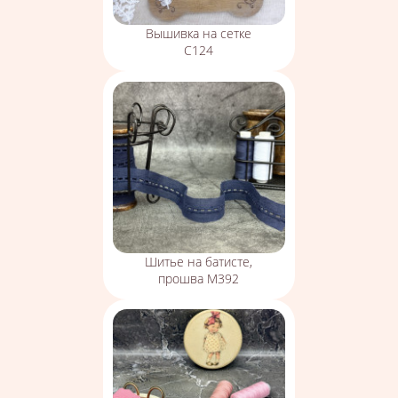
Вышивка на сетке
С124
Шитье на батисте,
прошва М392