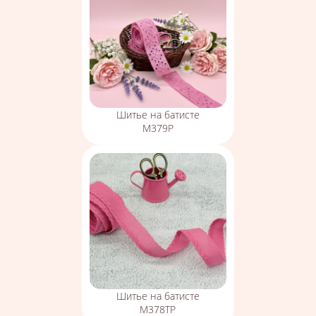
Шитье на батисте
М379Р
Шитье на батисте
М378ТР