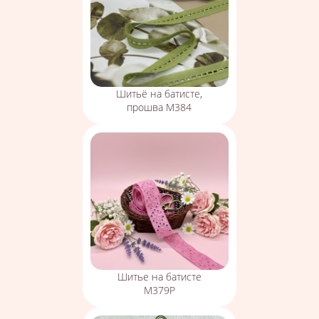
Шитьё на батисте,
прошва М384
Шитье на батисте
М379Р