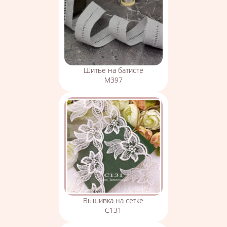
Шитье на батисте
М397
Вышивка на сетке
С131