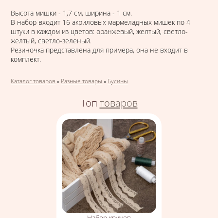
Высота мишки - 1,7 см, ширина - 1 см.
В набор входит 16 акриловых мармеладных мишек по 4
штуки в каждом из цветов: оранжевый, желтый, светло-
желтый, светло-зеленый.
Резиночка представлена для примера, она не входит в
комплект.
Вы здесь
Каталог товаров
»
Разные товары
»
Бусины
Топ
товаров
Набор кружев