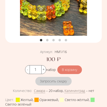
Артикул
:
НМ1/16
100
₽
Цена
Кол-во
набор
Запросить скидку
Количество
:
Самара
–
20 набор
,
Калининград
–
нет
Характеристики
Цвет
:
Желтый
,
Оранжевый
,
Светло-жёлтый
,
Светло-зелёный