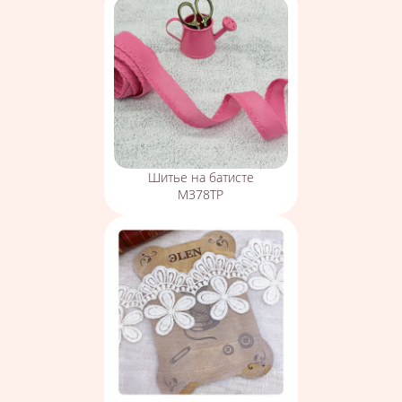
Шитье на батисте
М378ТР