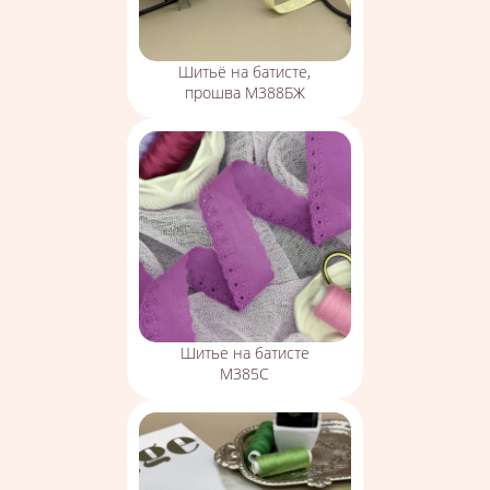
Шитьё на батисте,
прошва М388БЖ
Шитье на батисте
М385С