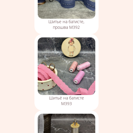
Шитье на батисте,
прошва М392
Шитьё на батисте
М393