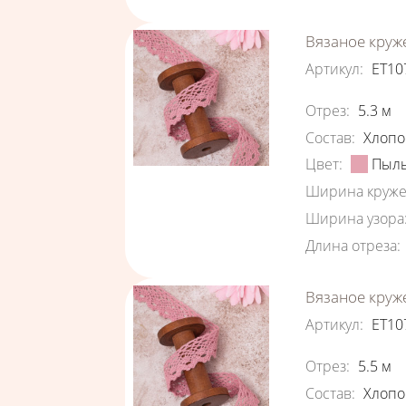
Вязаное круж
Артикул
:
ЕТ10
Характеристи
Отрез
:
5.3
м
Состав
:
Хлопо
Цвет
:
Пыль
Ширина круже
Ширина узора
Длина отреза
:
Вязаное круж
Артикул
:
ЕТ10
Характеристи
Отрез
:
5.5
м
Состав
:
Хлопо