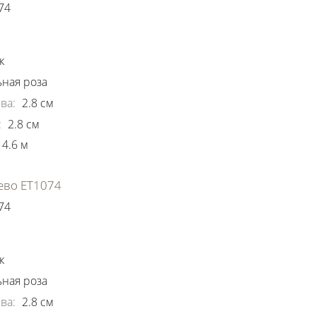
74
ки
к
ная роза
ва
:
2.8
см
:
2.8
см
4.6
м
ево ЕТ1074
74
ки
к
ная роза
ва
:
2.8
см