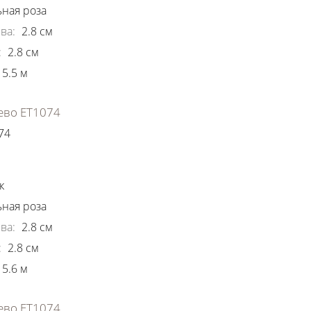
ная роза
ва
:
2.8
см
:
2.8
см
5.5
м
ево ЕТ1074
74
ки
к
ная роза
ва
:
2.8
см
:
2.8
см
5.6
м
ево ЕТ1074