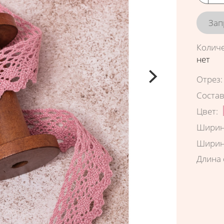
Зап
Колич
нет
Характ
Отрез
:
Соста
Цвет
:
Ширин
Ширин
Длина 