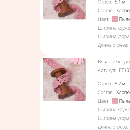
Отрез
:
5.1
м
Состав
:
Хлопо
Цвет
:
Пыль
Ширина круже
Ширина узора
Длина отреза
:
Вязаное круж
Артикул
:
ЕТ10
Характеристи
Отрез
:
5.2
м
Состав
:
Хлопо
Цвет
:
Пыль
Ширина круже
Ширина узора
Длина отреза
: