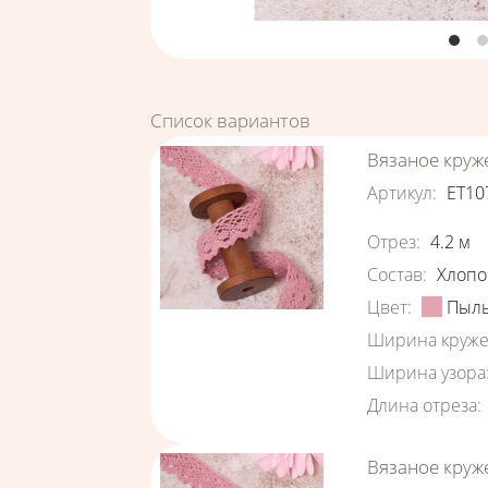
Список вариантов
Вязаное круж
Артикул
:
ЕТ10
Характеристи
Отрез
:
4.2
м
Состав
:
Хлопо
Цвет
:
Пыль
Ширина круже
Ширина узора
Длина отреза
:
Вязаное круж