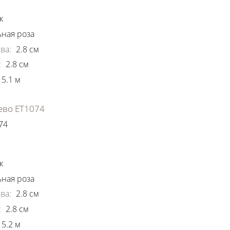
к
ная роза
ва
:
2.8
см
:
2.8
см
5.1
м
ево ЕТ1074
74
ки
к
ная роза
ва
:
2.8
см
:
2.8
см
5.2
м