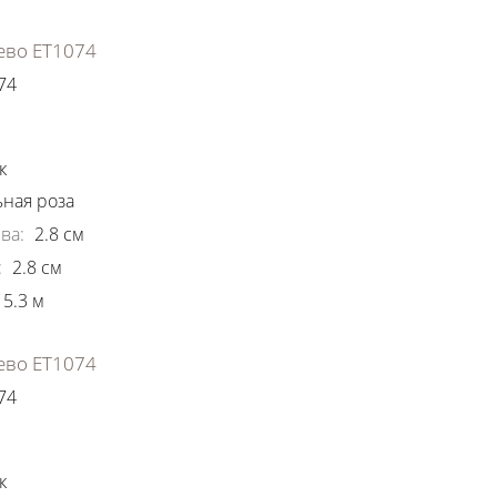
ево ЕТ1074
74
ки
к
ная роза
ва
:
2.8
см
:
2.8
см
5.3
м
ево ЕТ1074
74
ки
к