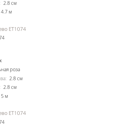
:
2.8
см
4.7
м
ево ЕТ1074
74
ки
к
ная роза
ва
:
2.8
см
:
2.8
см
5
м
ево ЕТ1074
74
ки