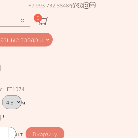
+7 993 732 8848
0
Разные товары
4
л
:
ЕТ1074
рать вариант
м
₽
шт