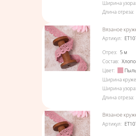
Ширина узора
Длина отреза
:
Вязаное круж
Артикул
:
ЕТ10
Характеристи
Отрез
:
5
м
Состав
:
Хлопо
Цвет
:
Пыль
Ширина круже
Ширина узора
Длина отреза
:
Вязаное круж
Артикул
:
ЕТ10
Характеристи