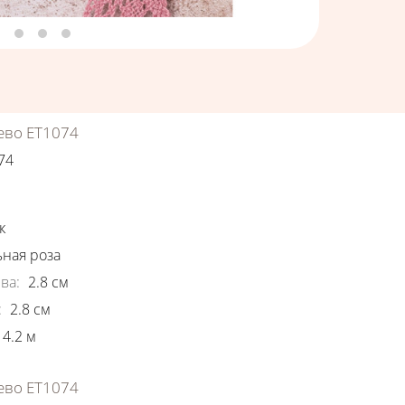
ево ЕТ1074
74
ки
к
ная роза
ва
:
2.8
см
:
2.8
см
4.2
м
ево ЕТ1074