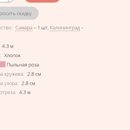
росить скидку
ество
:
Самара
–
1 шт
,
Калининград
–
еристики
4.3
м
в
:
Хлопок
Пыльная роза
а кружева
:
2.8
см
а узора
:
2.8
см
отреза
:
4.3
м