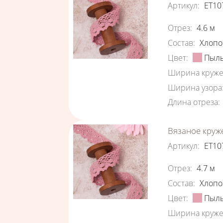
Артикул
:
ЕТ10
Характеристи
Отрез
:
4.6
м
Состав
:
Хлопо
Цвет
:
Пыль
Ширина круже
Ширина узора
Длина отреза
:
Вязаное круж
Артикул
:
ЕТ10
Характеристи
Отрез
:
4.7
м
Состав
:
Хлопо
Цвет
:
Пыль
Ширина круже