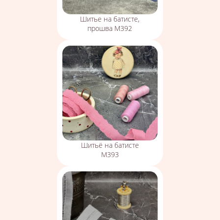
Шитье на батисте,
прошва М392
Шитьё на батисте
М393