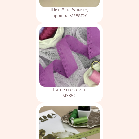
Шитьё на батисте,
прошва М388БЖ
Шитье на батисте
М385С