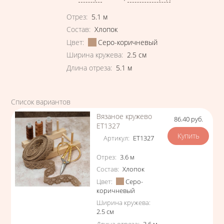
Характеристики
Отрез
:
5.1
м
Состав
:
Хлопок
Цвет
:
Серо-коричневый
Ширина кружева
:
2.5
см
Длина отреза
:
5.1
м
Список вариантов
Вязаное кружево
86.40
руб.
Цена
ЕТ1327
Артикул
:
ЕТ1327
Характеристики
Отрез
:
3.6
м
Состав
:
Хлопок
Цвет
:
Серо-
коричневый
Ширина кружева
:
2.5
см
Длина отреза
:
3.6
м