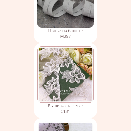
Шитье на батисте
М397
Вышивка на сетке
С131