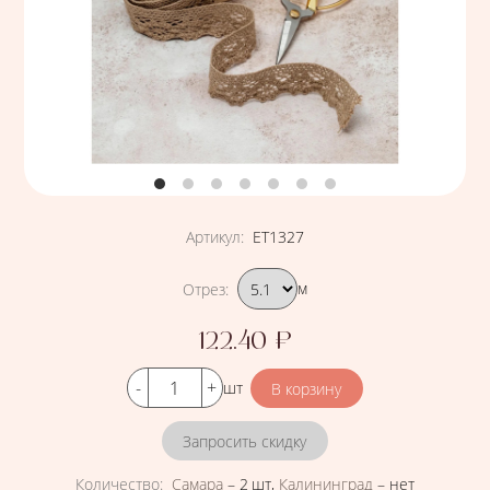
Артикул
:
ЕТ1327
Подобрать вариант
Отрез
:
м
122.40
₽
Цена
Кол-во
шт
Запросить скидку
Количество
:
Самара
–
2 шт
,
Калининград
–
нет