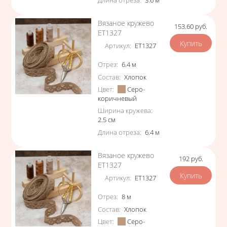
Вязаное кружево
153.60
руб.
Цена
ЕТ1327
Артикул
:
ЕТ1327
Характеристики
Отрез
:
6.4
м
Состав
:
Хлопок
Цвет
:
Серо-
коричневый
Ширина кружева
:
2.5
см
Длина отреза
:
6.4
м
Вязаное кружево
192
руб.
Цена
ЕТ1327
Артикул
:
ЕТ1327
Характеристики
Отрез
:
8
м
Состав
:
Хлопок
Цвет
:
Серо-