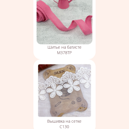
Шитье на батисте
М378ТР
Вышивка на сетке
С130