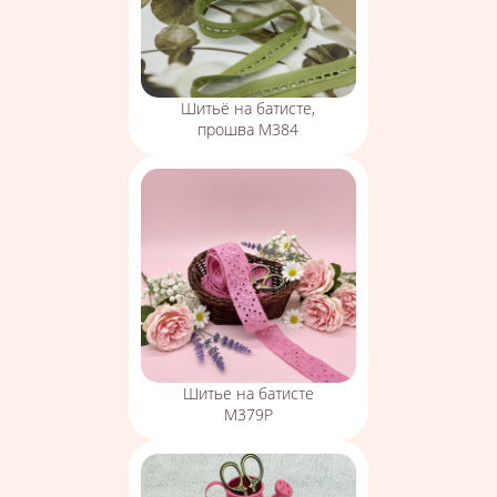
Шитьё на батисте,
прошва М384
Шитье на батисте
М379Р