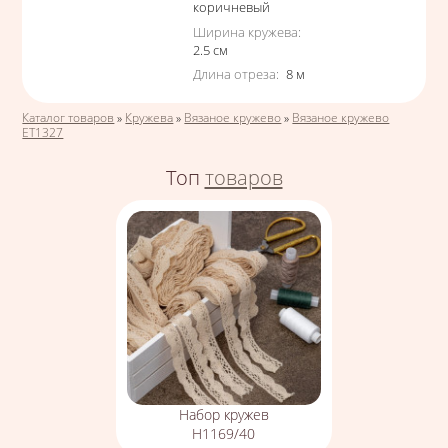
коричневый
Ширина кружева
:
2.5
см
Длина отреза
:
8
м
Вы здесь
Каталог товаров
»
Кружева
»
Вязаное кружево
»
Вязаное кружево
ЕТ1327
Топ
товаров
Набор кружев
Н1169/40