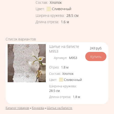
Состав
:
Хлопок
Цвет
:
Сливочный
Ширина кружева
:
28.5
см
Длина отреза
:
1.6
м
Список вариантов
Шитье на батисте
243
руб.
Цена
М953
Артикул
:
М953
Характеристики
Отрез
:
1.8
м
Состав
:
Хлопок
Цвет
:
Сливочный
Ширина кружева
:
28.5
см
Длина отреза
:
1.8
м
Вы здесь
Каталог товаров
»
Кружева
»
Шитье на батисте