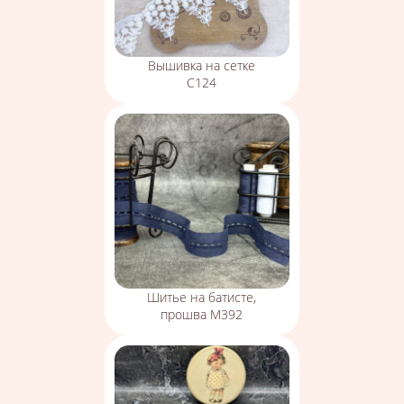
Вышивка на сетке
С124
Шитье на батисте,
прошва М392