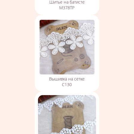
Шитье на батисте
М378ТР
Вышивка на сетке
С130