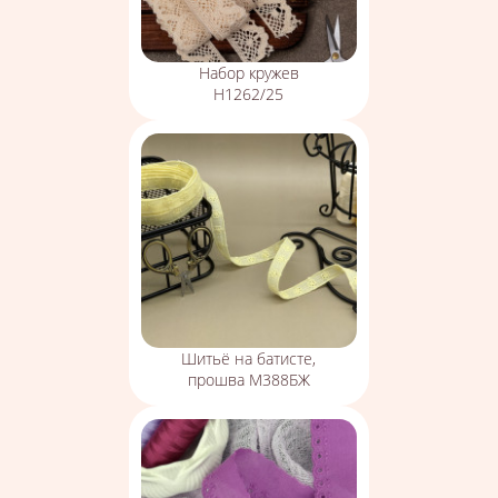
Набор кружев
Н1262/25
Шитьё на батисте,
прошва М388БЖ