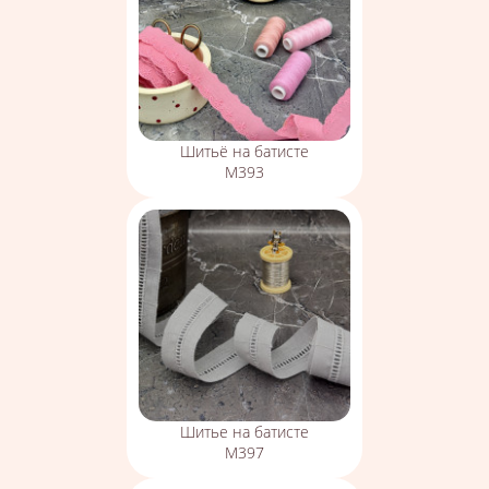
Шитьё на батисте
М393
Шитье на батисте
М397