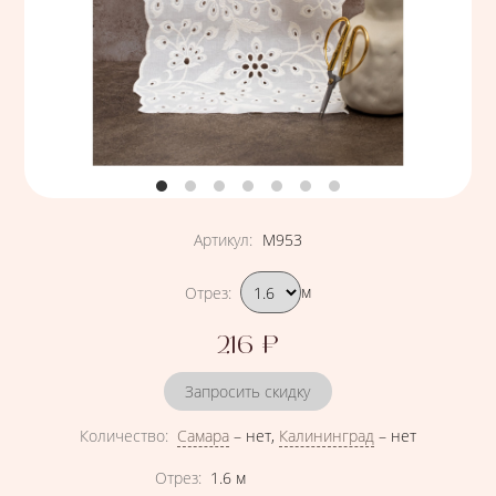
Артикул
:
М953
Подобрать вариант
Отрез
:
м
216
₽
Цена
Запросить скидку
Количество
:
Самара
–
нет
,
Калининград
–
нет
Характеристики
Отрез
:
1.6
м