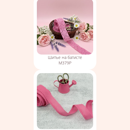
Шитье на батисте
М379Р