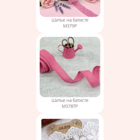
Шитье на батисте
М379Р
Шитье на батисте
М378ТР