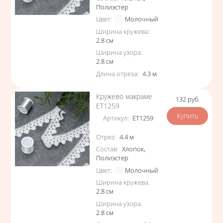
Полиэстер
Цвет
:
Молочный
Ширина кружева
:
2.8
см
Ширина узора
:
2.8
см
Длина отреза
:
4.3
м
Кружево макраме
132
руб.
Цена
ЕТ1259
Артикул
:
ЕТ1259
Характеристики
Отрез
:
4.4
м
Состав
:
Хлопок
,
Полиэстер
Цвет
:
Молочный
Ширина кружева
:
2.8
см
Ширина узора
:
2.8
см