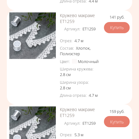
Длина отреза
:
4.4
м
Кружево макраме
141
руб.
Цена
ЕТ1259
Артикул
:
ЕТ1259
Характеристики
Отрез
:
4.7
м
Состав
:
Хлопок
,
Полиэстер
Цвет
:
Молочный
Ширина кружева
:
2.8
см
Ширина узора
:
2.8
см
Длина отреза
:
4.7
м
Кружево макраме
159
руб.
Цена
ЕТ1259
Артикул
:
ЕТ1259
Характеристики
Отрез
:
5.3
м