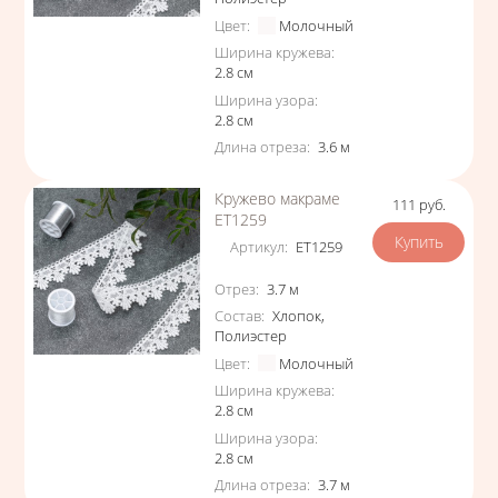
Цвет
:
Молочный
Ширина кружева
:
2.8
см
Ширина узора
:
2.8
см
Длина отреза
:
3.6
м
Кружево макраме
111
руб.
Цена
ЕТ1259
Артикул
:
ЕТ1259
Характеристики
Отрез
:
3.7
м
Состав
:
Хлопок
,
Полиэстер
Цвет
:
Молочный
Ширина кружева
:
2.8
см
Ширина узора
:
2.8
см
Длина отреза
:
3.7
м