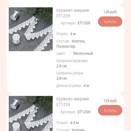
Кружево макраме
120
руб.
Цена
ЕТ1259
Артикул
:
ЕТ1259
Характеристики
Отрез
:
4
м
Состав
:
Хлопок
,
Полиэстер
Цвет
:
Молочный
Ширина кружева
:
2.8
см
Ширина узора
:
2.8
см
Длина отреза
:
4
м
Кружево макраме
129
руб.
Цена
ЕТ1259
Артикул
:
ЕТ1259
Характеристики
Отрез
:
4.3
м
Состав
:
Хлопок
,