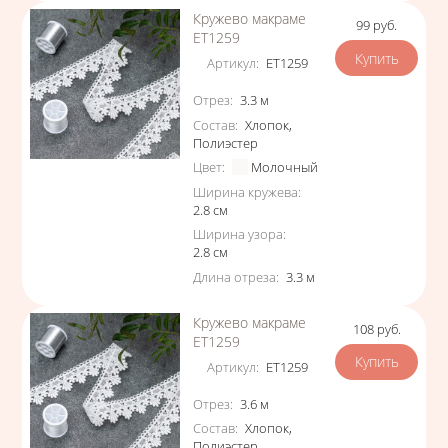
Кружево макраме
99
руб.
Цена
ЕТ1259
Артикул
:
ЕТ1259
Характеристики
Отрез
:
3.3
м
Состав
:
Хлопок
,
Полиэстер
Цвет
:
Молочный
Ширина кружева
:
2.8
см
Ширина узора
:
2.8
см
Длина отреза
:
3.3
м
Кружево макраме
108
руб.
Цена
ЕТ1259
Артикул
:
ЕТ1259
Характеристики
Отрез
:
3.6
м
Состав
:
Хлопок
,
Полиэстер