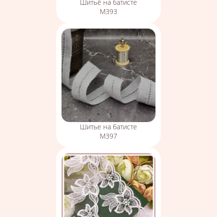
Шитьё на батисте
М393
Шитье на батисте
М397