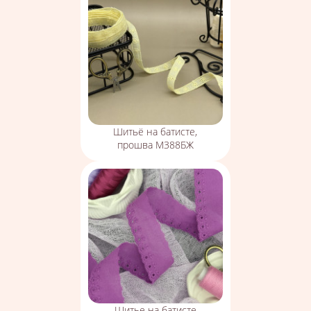
Шитьё на батисте,
прошва М388БЖ
Шитье на батисте