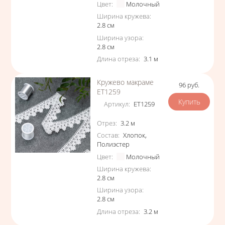
Цвет
:
Молочный
Ширина кружева
:
2.8
см
Ширина узора
:
2.8
см
Длина отреза
:
3.1
м
Кружево макраме
96
руб.
Цена
ЕТ1259
Артикул
:
ЕТ1259
Характеристики
Отрез
:
3.2
м
Состав
:
Хлопок
,
Полиэстер
Цвет
:
Молочный
Ширина кружева
:
2.8
см
Ширина узора
:
2.8
см
Длина отреза
:
3.2
м