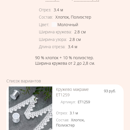
Характеристики
Отрез
:
3.4
м
Состав
:
Хлопок
,
Полиэстер
Цвет
:
Молочный
Ширина кружева
:
2.8
см
Ширина узора
:
2.8
см
Длина отреза
:
3.4
м
90 % хлопок + 10 % полиэстер.
Ширина кружева от 2 до 2,8 см.
Список вариантов
Кружево макраме
93
руб.
Цена
ЕТ1259
Артикул
:
ЕТ1259
Характеристики
Отрез
:
3.1
м
Состав
:
Хлопок
,
Полиэстер