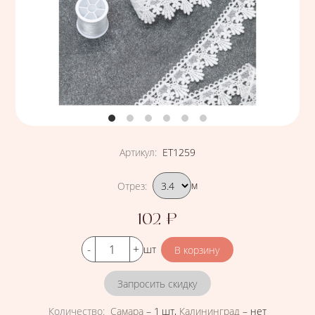
Артикул
:
ЕТ1259
Подобрать вариант
Отрез
:
м
102
₽
Цена
Кол-во
шт
Запросить скидку
Количество
:
Самара
–
1 шт
,
Калининград
–
нет