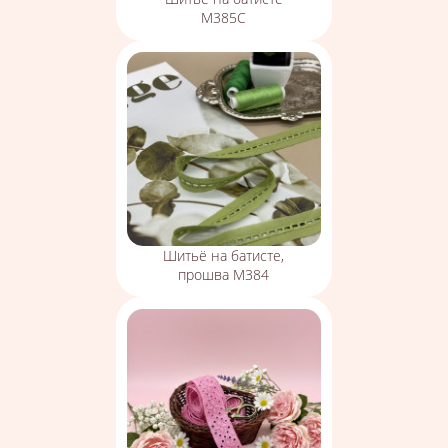
М385С
Шитьё на батисте,
прошва М384