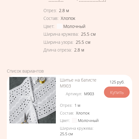
Характеристики
Отрез
:
2.8
м
Состав
:
Хлопок
Цвет
:
Молочный
Ширина кружева
:
25.5
см
Ширина узора
:
25.5
см
Длина отреза
:
2.8
м
Список вариантов
Шитье на батисте
125
руб.
Цена
М903
Артикул
:
М903
Характеристики
Отрез
:
1
м
Состав
:
Хлопок
Цвет
:
Молочный
Ширина кружева
:
25.5
см