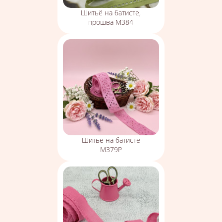
Шитьё на батисте,
прошва М384
Шитье на батисте
М379Р