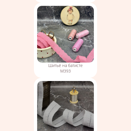
Шитьё на батисте
М393