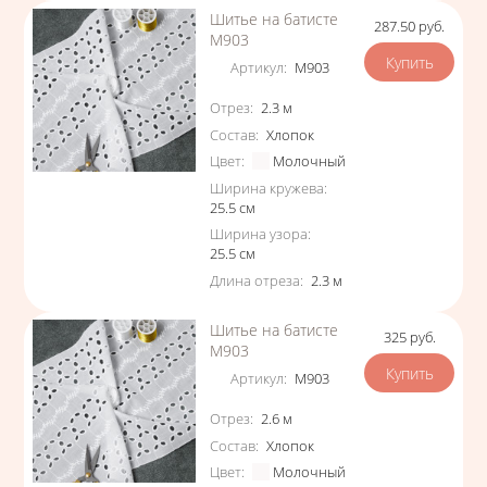
Шитье на батисте
287.50
руб.
Цена
М903
Артикул
:
М903
Характеристики
Отрез
:
2.3
м
Состав
:
Хлопок
Цвет
:
Молочный
Ширина кружева
:
25.5
см
Ширина узора
:
25.5
см
Длина отреза
:
2.3
м
Шитье на батисте
325
руб.
Цена
М903
Артикул
:
М903
Характеристики
Отрез
:
2.6
м
Состав
:
Хлопок
Цвет
:
Молочный