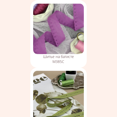
Шитье на батисте
М385С