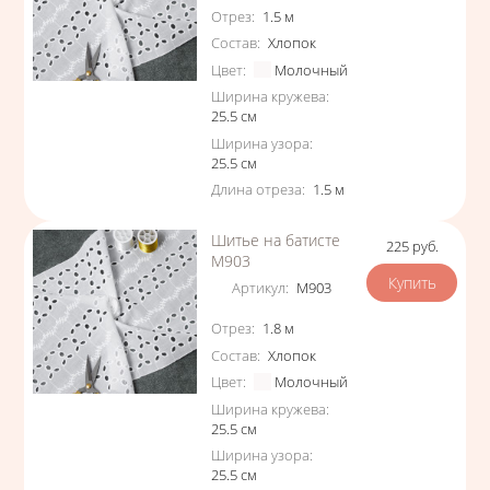
Характеристики
Отрез
:
1.5
м
Состав
:
Хлопок
Цвет
:
Молочный
Ширина кружева
:
25.5
см
Ширина узора
:
25.5
см
Длина отреза
:
1.5
м
Шитье на батисте
225
руб.
Цена
М903
Артикул
:
М903
Характеристики
Отрез
:
1.8
м
Состав
:
Хлопок
Цвет
:
Молочный
Ширина кружева
:
25.5
см
Ширина узора
:
25.5
см