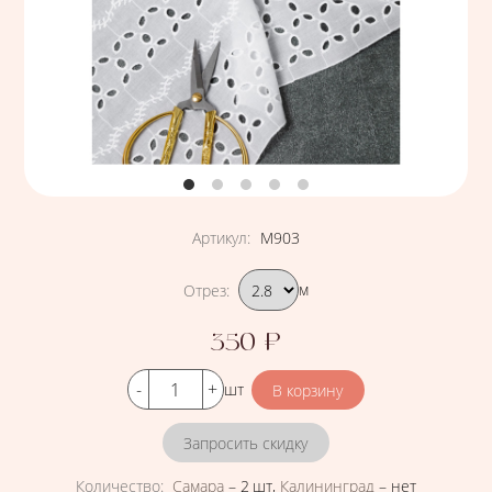
Артикул
:
М903
Подобрать вариант
Отрез
:
м
350
₽
Цена
Кол-во
шт
Запросить скидку
Количество
:
Самара
–
2 шт
,
Калининград
–
нет