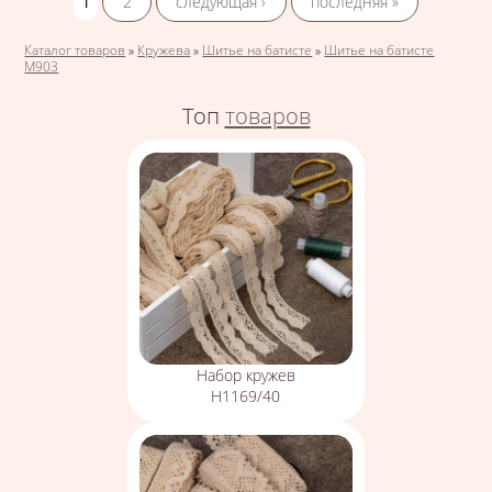
1
2
следующая ›
последняя »
Вы здесь
Каталог товаров
»
Кружева
»
Шитье на батисте
»
Шитье на батисте
М903
Топ
товаров
Набор кружев
Н1169/40