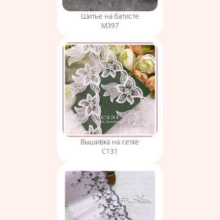
Шитье на батисте
М397
Вышивка на сетке
С131