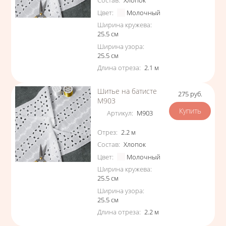
Состав
:
Хлопок
Цвет
:
Молочный
Ширина кружева
:
25.5
см
Ширина узора
:
25.5
см
Длина отреза
:
2.1
м
Шитье на батисте
275
руб.
Цена
М903
Артикул
:
М903
Характеристики
Отрез
:
2.2
м
Состав
:
Хлопок
Цвет
:
Молочный
Ширина кружева
:
25.5
см
Ширина узора
:
25.5
см
Длина отреза
:
2.2
м