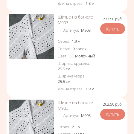
Длина отреза
:
1.8
м
Шитье на батисте
237.50
руб.
Цена
М903
Артикул
:
М903
Характеристики
Отрез
:
1.9
м
Состав
:
Хлопок
Цвет
:
Молочный
Ширина кружева
:
25.5
см
Ширина узора
:
25.5
см
Длина отреза
:
1.9
м
Шитье на батисте
262.50
руб.
Цена
М903
Артикул
:
М903
Характеристики
Отрез
:
2.1
м