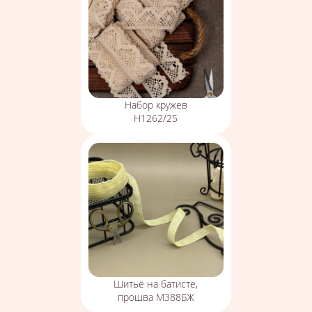
Набор кружев
Н1262/25
Шитьё на батисте,
прошва М388БЖ