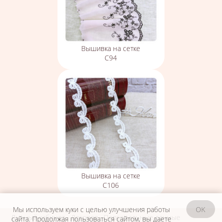
Вышивка на сетке
С94
Вышивка на сетке
С106
Мы используем куки с целью улучшения работы
OK
Личный кабинет
Договор
Персональные данные
сайта. Продолжая пользоваться сайтом, вы даете