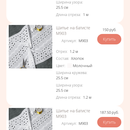
Ширина узора
:
25.5
см
Длина отреза
:
1
м
Шитье на батисте
150
руб.
Цена
М903
Артикул
:
М903
Характеристики
Отрез
:
1.2
м
Состав
:
Хлопок
Цвет
:
Молочный
Ширина кружева
:
25.5
см
Ширина узора
:
25.5
см
Длина отреза
:
1.2
м
Шитье на батисте
187.50
руб.
Цена
М903
Артикул
:
М903