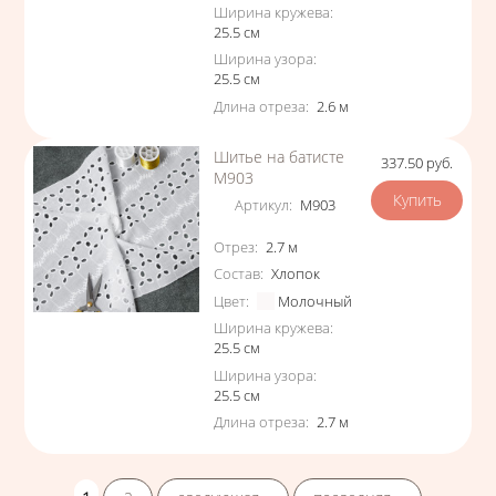
Ширина кружева
:
25.5
см
Ширина узора
:
25.5
см
Длина отреза
:
2.6
м
Шитье на батисте
337.50
руб.
Цена
М903
Артикул
:
М903
Характеристики
Отрез
:
2.7
м
Состав
:
Хлопок
Цвет
:
Молочный
Ширина кружева
:
25.5
см
Ширина узора
:
25.5
см
Длина отреза
:
2.7
м
Страницы