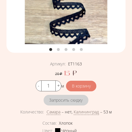
Артикул
:
ЕТ1163
15
₽
20
₽
Цена
Кол-во
м
Запросить скидку
Количество
:
Самара
–
нет
,
Калининград
–
53 м
Характеристики
Состав
:
Хлопок
Цвет
:
Чёрный