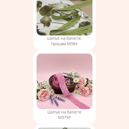
Шитьё на батисте,
прошва М384
Шитье на батисте
М379Р