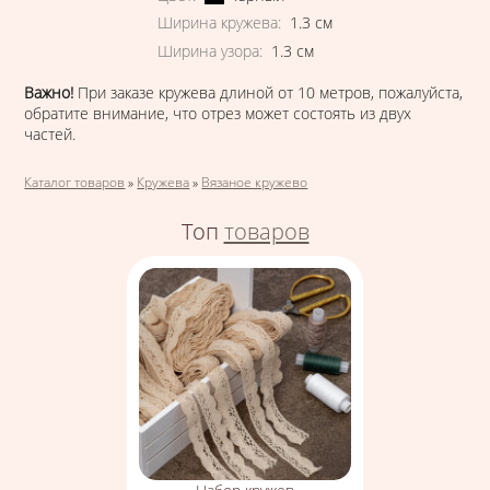
Ширина кружева
:
1.3
см
Ширина узора
:
1.3
см
В
аж
но!
При заказе кружева длиной от 10 метров, пожалуйста,
обратите внимание, что отрез может состоять из двух
частей.
Вы здесь
Каталог товаров
»
Кружева
»
Вязаное кружево
Топ
товаров