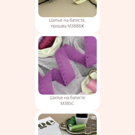
Шитьё на батисте,
прошва М388БЖ
Шитье на батисте
М385С