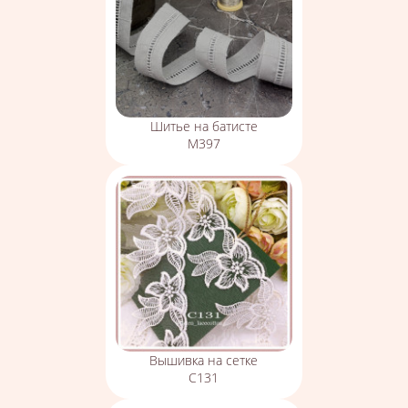
Шитье на батисте
М397
Вышивка на сетке
С131