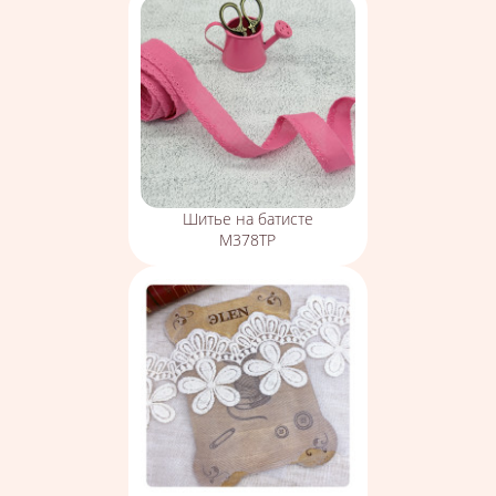
Шитье на батисте
М378ТР