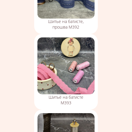
Шитье на батисте,
прошва М392
Шитьё на батисте
М393