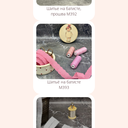
Шитье на батисте,
прошва М392
Шитьё на батисте
М393