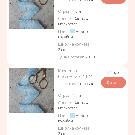
Характеристики
Отрез
:
4.6
м
Состав
:
Хлопок
,
Полиэстер
Цвет
:
Нежно-
голубой
Ширина кружева
:
2
см
Длина отреза
:
4.6
м
Кружево с
94
руб.
Цена
бахромой ЕТ1174
Артикул
:
ЕТ1174
Характеристики
Отрез
:
4.7
м
Состав
:
Хлопок
,
Полиэстер
Цвет
:
Нежно-
голубой
Ширина кружева
:
2
см