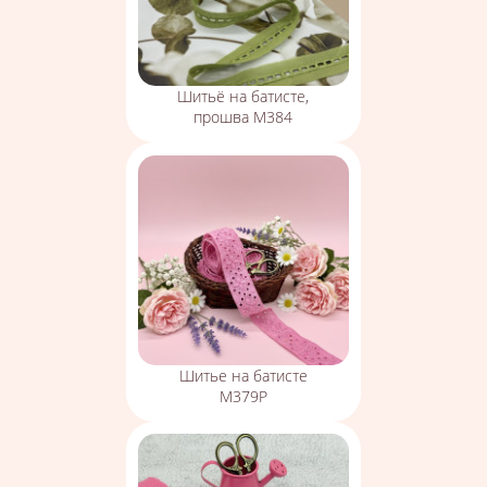
Шитьё на батисте,
прошва М384
Шитье на батисте
М379Р