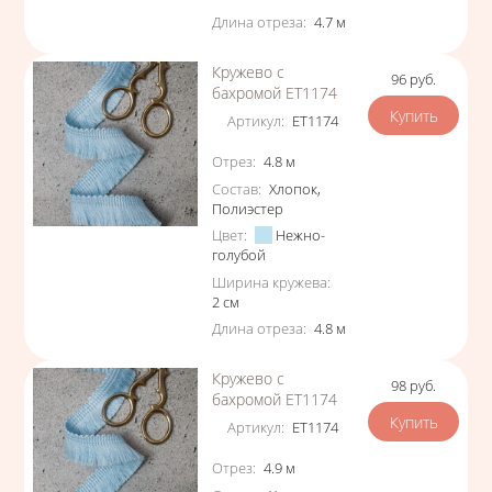
Длина отреза
:
4.7
м
Кружево с
96
руб.
Цена
бахромой ЕТ1174
Артикул
:
ЕТ1174
Характеристики
Отрез
:
4.8
м
Состав
:
Хлопок
,
Полиэстер
Цвет
:
Нежно-
голубой
Ширина кружева
:
2
см
Длина отреза
:
4.8
м
Кружево с
98
руб.
Цена
бахромой ЕТ1174
Артикул
:
ЕТ1174
Характеристики
Отрез
:
4.9
м