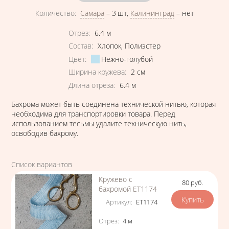
Количество
:
Самара
–
3 шт
,
Калининград
–
нет
Характеристики
Отрез
:
6.4
м
Состав
:
Хлопок
,
Полиэстер
Цвет
:
Нежно-голубой
Ширина кружева
:
2
см
Длина отреза
:
6.4
м
Бахрома может быть соединена технической нитью, которая
необходима для транспортировки товара. Перед
использованием тесьмы удалите техническую нить,
освободив бахрому.
Список вариантов
Кружево с
80
руб.
Цена
бахромой ЕТ1174
Артикул
:
ЕТ1174
Характеристики
Отрез
:
4
м