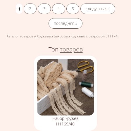
Страницы
1
2
3
4
5
следующая ›
последняя »
Вы здесь
Каталог товаров
»
Кружева
»
Бахрома
»
Кружево с бахромой ЕТ1174
Топ
товаров
Набор кружев
Н1169/40