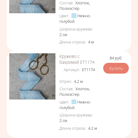
Состав
:
Хлопок
,
Полиэстер
Цвет
:
Нежно-
голубой
Ширина кружева
:
2
см
Длина отреза
:
4
м
Кружево с
84
руб.
Цена
бахромой ЕТ1174
Артикул
:
ЕТ1174
Характеристики
Отрез
:
4.2
м
Состав
:
Хлопок
,
Полиэстер
Цвет
:
Нежно-
голубой
Ширина кружева
:
2
см
Длина отреза
:
4.2
м