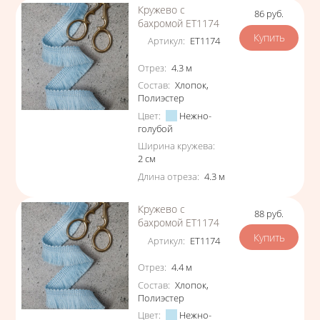
Кружево с
86
руб.
Цена
бахромой ЕТ1174
Артикул
:
ЕТ1174
Характеристики
Отрез
:
4.3
м
Состав
:
Хлопок
,
Полиэстер
Цвет
:
Нежно-
голубой
Ширина кружева
:
2
см
Длина отреза
:
4.3
м
Кружево с
88
руб.
Цена
бахромой ЕТ1174
Артикул
:
ЕТ1174
Характеристики
Отрез
:
4.4
м
Состав
:
Хлопок
,
Полиэстер
Цвет
:
Нежно-