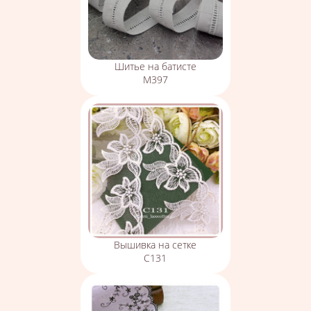
Шитье на батисте
М397
Вышивка на сетке
С131