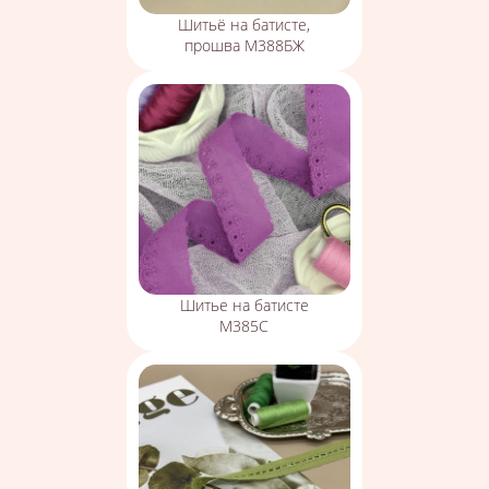
Шитьё на батисте,
прошва М388БЖ
Шитье на батисте
М385С