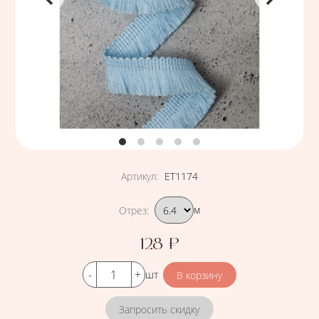
Артикул
:
ЕТ1174
Подобрать вариант
Отрез
:
м
128
₽
Цена
Кол-во
шт
Запросить скидку