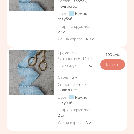
Состав
:
Хлопок
,
Полиэстер
Цвет
:
Нежно-
голубой
Ширина кружева
:
2
см
Длина отреза
:
4.9
м
Кружево с
100
руб.
Цена
бахромой ЕТ1174
Артикул
:
ЕТ1174
Характеристики
Отрез
:
5
м
Состав
:
Хлопок
,
Полиэстер
Цвет
:
Нежно-
голубой
Ширина кружева
:
2
см
Длина отреза
:
5
м