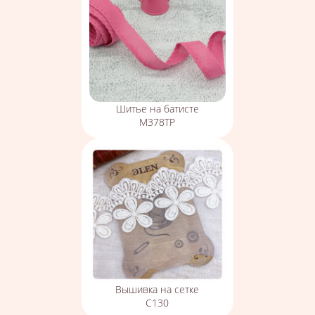
Шитье на батисте
М378ТР
Вышивка на сетке
С130