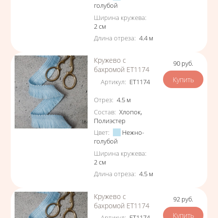
голубой
Ширина кружева
:
2
см
Длина отреза
:
4.4
м
Кружево с
90
руб.
Цена
бахромой ЕТ1174
Артикул
:
ЕТ1174
Характеристики
Отрез
:
4.5
м
Состав
:
Хлопок
,
Полиэстер
Цвет
:
Нежно-
голубой
Ширина кружева
:
2
см
Длина отреза
:
4.5
м
Кружево с
92
руб.
Цена
бахромой ЕТ1174
Артикул
:
ЕТ1174