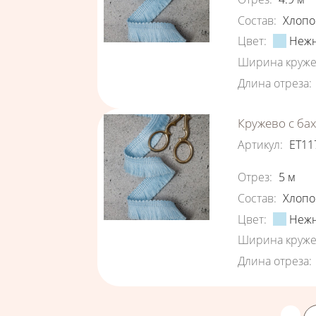
Состав
:
Хлопо
Цвет
:
Нежн
Ширина круже
Длина отреза
:
Кружево с ба
Артикул
:
ЕТ11
Характеристи
Отрез
:
5
м
Состав
:
Хлопо
Цвет
:
Нежн
Ширина круже
Длина отреза
:
Страницы