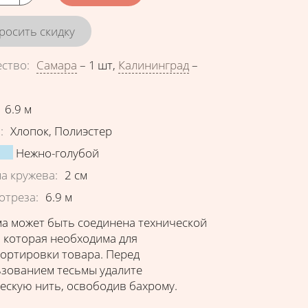
росить скидку
ество
:
Самара
–
1 шт
,
Калининград
–
еристики
6.9
м
в
:
Хлопок
,
Полиэстер
Нежно-голубой
а кружева
:
2
см
отреза
:
6.9
м
а может быть соединена технической
 которая необходима для
ортировки товара. Перед
зованием тесьмы удалите
ескую нить, освободив бахрому.