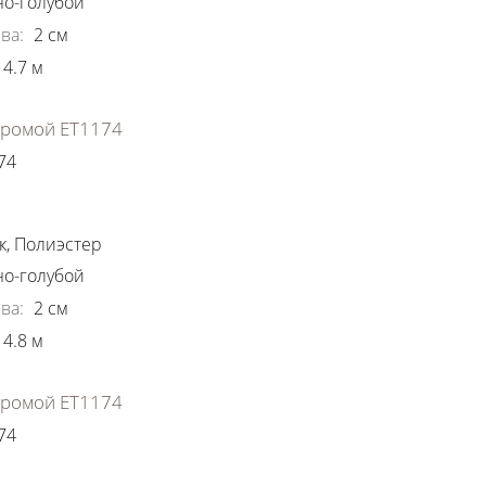
о-голубой
ва
:
2
см
4.7
м
хромой ЕТ1174
74
ки
к
,
Полиэстер
о-голубой
ва
:
2
см
4.8
м
хромой ЕТ1174
74
ки