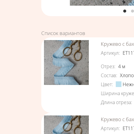
Список вариантов
Кружево с ба
Артикул
:
ЕТ11
Характеристи
Отрез
:
4
м
Состав
:
Хлопо
Цвет
:
Нежн
Ширина круже
Длина отреза
:
Кружево с ба
Артикул
:
ЕТ11