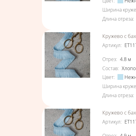
Цвет
:
Нежн
Ширина круже
Длина отреза
:
Кружево с ба
Артикул
:
ЕТ11
Характеристи
Отрез
:
4.8
м
Состав
:
Хлопо
Цвет
:
Нежн
Ширина круже
Длина отреза
:
Кружево с ба
Артикул
:
ЕТ11
Характеристи
Отрез
:
4.9
м