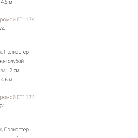
4.5
м
хромой ЕТ1174
74
ки
к
,
Полиэстер
о-голубой
ва
:
2
см
4.6
м
хромой ЕТ1174
74
ки
к
,
Полиэстер