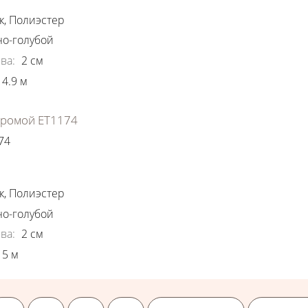
к
,
Полиэстер
о-голубой
ва
:
2
см
4.9
м
хромой ЕТ1174
74
ки
к
,
Полиэстер
о-голубой
ва
:
2
см
5
м