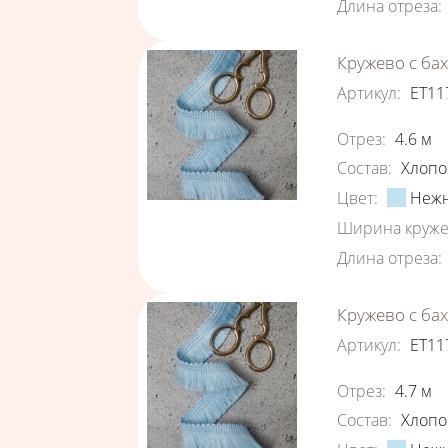
Длина отреза
:
Кружево с ба
Артикул
:
ЕТ11
Характеристи
Отрез
:
4.6
м
Состав
:
Хлопо
Цвет
:
Нежн
Ширина круже
Длина отреза
:
Кружево с ба
Артикул
:
ЕТ11
Характеристи
Отрез
:
4.7
м
Состав
:
Хлопо