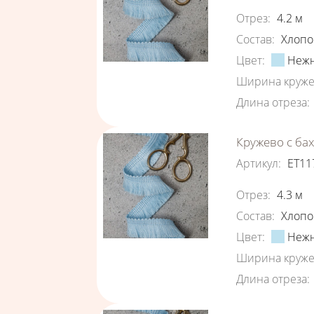
Характеристи
Отрез
:
4.2
м
Состав
:
Хлопо
Цвет
:
Нежн
Ширина круже
Длина отреза
:
Кружево с ба
Артикул
:
ЕТ11
Характеристи
Отрез
:
4.3
м
Состав
:
Хлопо
Цвет
:
Нежн
Ширина круже
Длина отреза
: