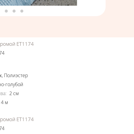
хромой ЕТ1174
74
ки
к
,
Полиэстер
о-голубой
ва
:
2
см
4
м
хромой ЕТ1174
74