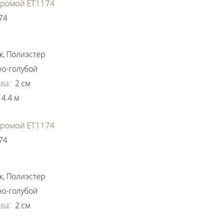
хромой ЕТ1174
74
ки
к
,
Полиэстер
о-голубой
ва
:
2
см
4.4
м
хромой ЕТ1174
74
ки
к
,
Полиэстер
о-голубой
ва
:
2
см