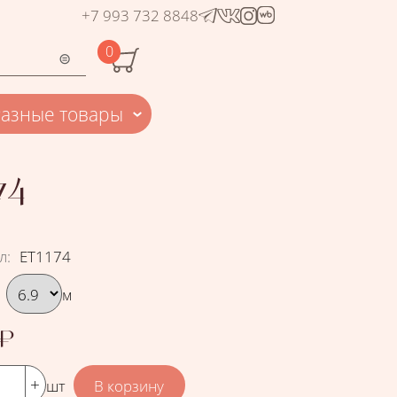
+7 993 732 8848
0
Разные товары
74
л
:
ЕТ1174
рать вариант
м
₽
шт