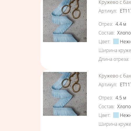
Кружево с ба
Артикул
:
ЕТ11
Характеристи
Отрез
:
4.4
м
Состав
:
Хлопо
Цвет
:
Нежн
Ширина круже
Длина отреза
:
Кружево с ба
Артикул
:
ЕТ11
Характеристи
Отрез
:
4.5
м
Состав
:
Хлопо
Цвет
:
Нежн
Ширина круже