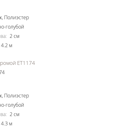
ки
к
,
Полиэстер
о-голубой
ва
:
2
см
4.2
м
хромой ЕТ1174
74
ки
к
,
Полиэстер
о-голубой
ва
:
2
см
4.3
м