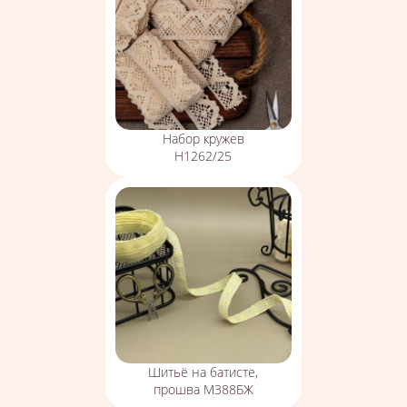
Набор кружев
Н1262/25
Шитьё на батисте,
прошва М388БЖ