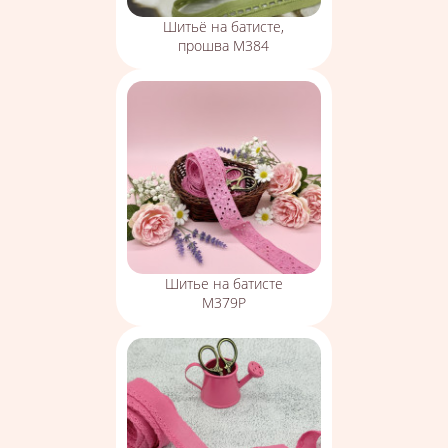
Шитьё на батисте,
прошва М384
Шитье на батисте
М379Р