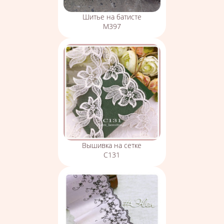
Шитье на батисте
М397
Вышивка на сетке
С131