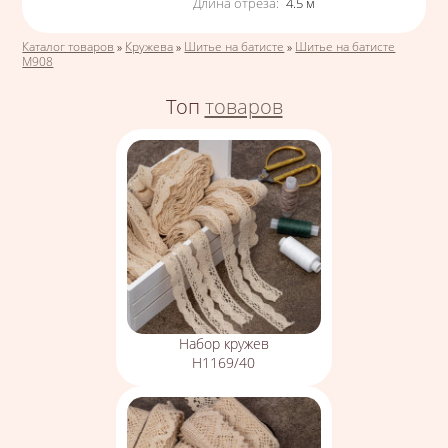
Длина отреза
:
4.5
м
Вы здесь
Каталог товаров
»
Кружева
»
Шитье на батисте
»
Шитье на батисте
М908
Топ
товаров
Набор кружев
Н1169/40