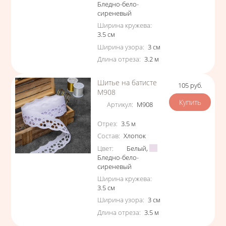
Бледно-бело-
сиреневый
Ширина кружева
:
3.5
см
Ширина узора
:
3
см
Длина отреза
:
3.2
м
Шитье на батисте
105
руб.
Цена
М908
Артикул
:
М908
Характеристики
Отрез
:
3.5
м
Состав
:
Хлопок
Цвет
:
Белый
,
Бледно-бело-
сиреневый
Ширина кружева
:
3.5
см
Ширина узора
:
3
см
Длина отреза
:
3.5
м