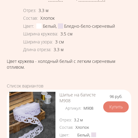
Характеристики
Отрез
:
3.3
м
Состав
:
Хлопок
Цвет
:
Белый
,
Бледно-бело-сиреневый
Ширина кружева
:
3.5
см
Ширина узора
:
3
см
Длина отреза
:
3.3
м
Цвет кружева - холодный белый с легким сиреневым
отливом.
Список вариантов
Шитье на батисте
96
руб.
Цена
М908
Артикул
:
М908
Характеристики
Отрез
:
3.2
м
Состав
:
Хлопок
Цвет
:
Белый
,