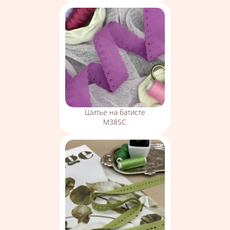
Шитье на батисте
М385С