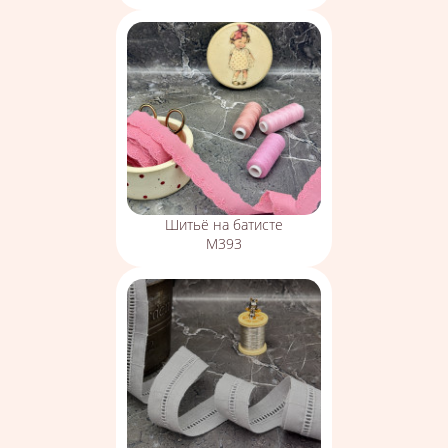
Шитьё на батисте
М393