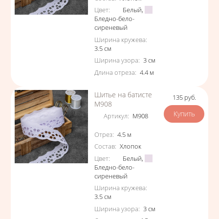
Цвет
:
Белый
,
Бледно-бело-
сиреневый
Ширина кружева
:
3.5
см
Ширина узора
:
3
см
Длина отреза
:
4.4
м
Шитье на батисте
135
руб.
Цена
М908
Артикул
:
М908
Характеристики
Отрез
:
4.5
м
Состав
:
Хлопок
Цвет
:
Белый
,
Бледно-бело-
сиреневый
Ширина кружева
:
3.5
см
Ширина узора
:
3
см