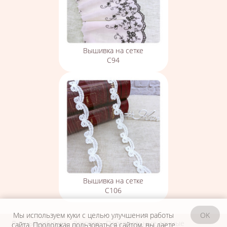
Вышивка на сетке
С94
Вышивка на сетке
С106
Мы используем куки с целью улучшения работы
OK
Личный кабинет
Договор
Персональные данные
сайта. Продолжая пользоваться сайтом, вы даете