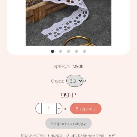
Артикул
:
М908
Подобрать вариант
Отрез
:
м
99
₽
Цена
Кол-во
шт
Запросить скидку
Количество
:
Самара
–
2 шт
,
Калининград
–
нет