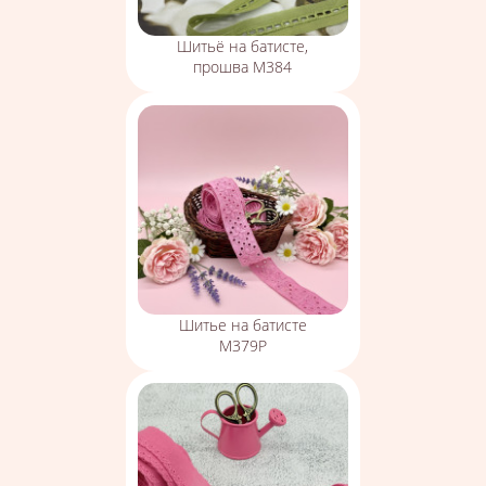
Шитьё на батисте,
прошва М384
Шитье на батисте
М379Р