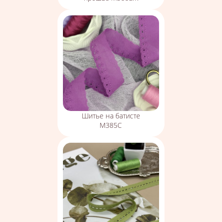
Шитье на батисте
М385С