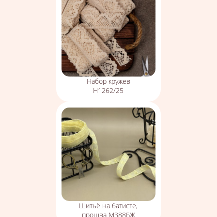
Набор кружев
Н1262/25
Шитьё на батисте,
прошва М388БЖ