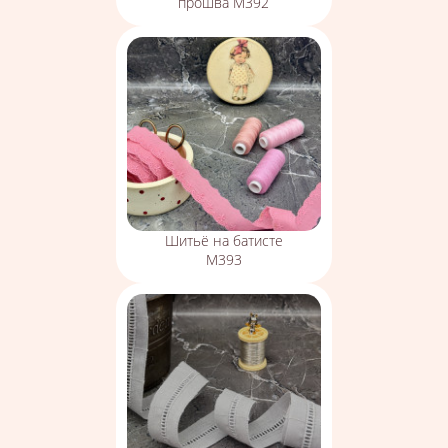
прошва М392
Шитьё на батисте
М393