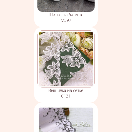
Шитье на батисте
М397
Вышивка на сетке
С131