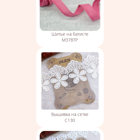
Шитье на батисте
М378ТР
Вышивка на сетке
С130