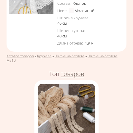
Состав
:
Хлопок
Цвет
:
Молочный
Ширина кружева
:
46
см
Ширина узора
:
40
см
Длина отреза
:
1.9
м
Вы здесь
Каталог товаров
»
Кружева
»
Шитье на батисте
»
Шитье на батисте
М910
Топ
товаров