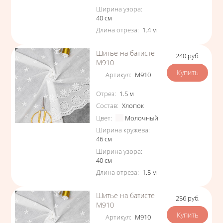
Ширина узора
:
40
см
Длина отреза
:
1.4
м
Шитье на батисте
240
руб.
Цена
М910
Артикул
:
М910
Характеристики
Отрез
:
1.5
м
Состав
:
Хлопок
Цвет
:
Молочный
Ширина кружева
:
46
см
Ширина узора
:
40
см
Длина отреза
:
1.5
м
Шитье на батисте
256
руб.
Цена
М910
Артикул
:
М910