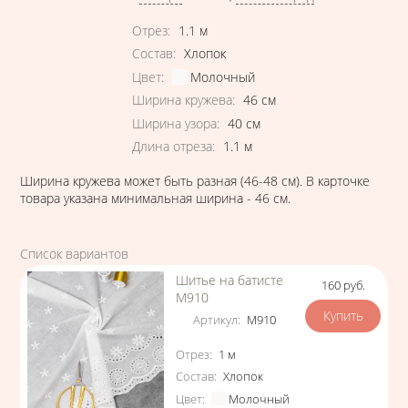
Характеристики
Отрез
:
1.1
м
Состав
:
Хлопок
Цвет
:
Молочный
Ширина кружева
:
46
см
Ширина узора
:
40
см
Длина отреза
:
1.1
м
Ширина кружева может быть разная (46-48 см). В карточке
товара указана минимальная ширина - 46 см.
Список вариантов
Шитье на батисте
160
руб.
Цена
М910
Артикул
:
М910
Характеристики
Отрез
:
1
м
Состав
:
Хлопок
Цвет
:
Молочный