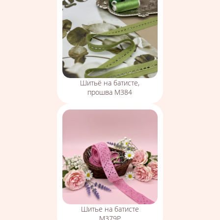
Шитьё на батисте,
прошва М384
Шитье на батисте
М379Р