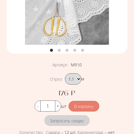
Артикул
:
М910
Подобрать вариант
Отрез
:
м
176
₽
Цена
Кол-во
шт
Запросить скидку
Количество
:
Самара
–
12 шт
,
Калининград
–
нет