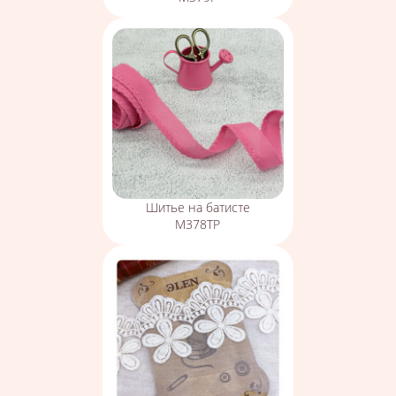
Шитье на батисте
М378ТР