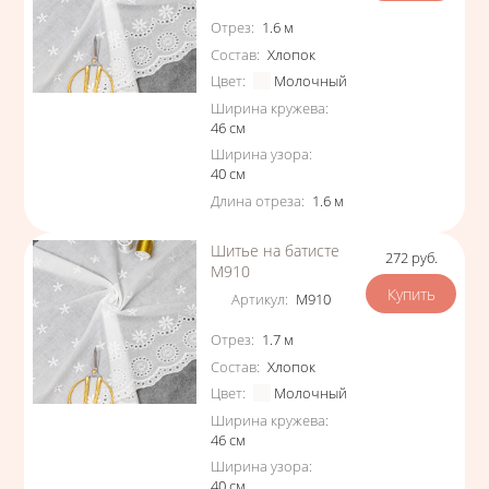
Характеристики
Отрез
:
1.6
м
Состав
:
Хлопок
Цвет
:
Молочный
Ширина кружева
:
46
см
Ширина узора
:
40
см
Длина отреза
:
1.6
м
Шитье на батисте
272
руб.
Цена
М910
Артикул
:
М910
Характеристики
Отрез
:
1.7
м
Состав
:
Хлопок
Цвет
:
Молочный
Ширина кружева
:
46
см
Ширина узора
:
40
см