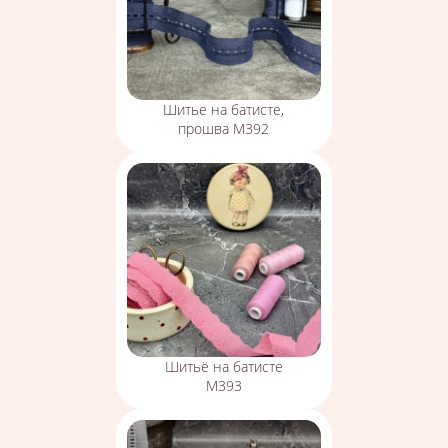
Шитье на батисте,
прошва М392
Шитьё на батисте
М393