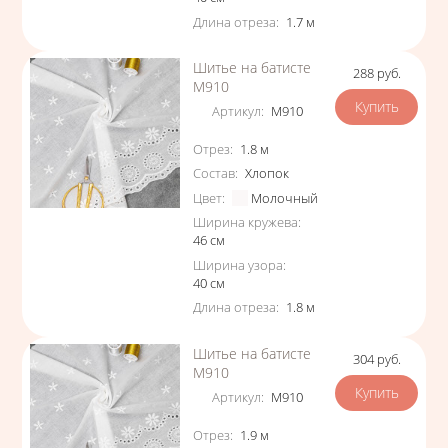
Длина отреза
:
1.7
м
Шитье на батисте
288
руб.
Цена
М910
Артикул
:
М910
Характеристики
Отрез
:
1.8
м
Состав
:
Хлопок
Цвет
:
Молочный
Ширина кружева
:
46
см
Ширина узора
:
40
см
Длина отреза
:
1.8
м
Шитье на батисте
304
руб.
Цена
М910
Артикул
:
М910
Характеристики
Отрез
:
1.9
м