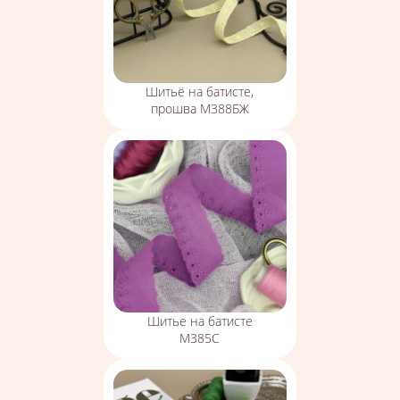
Шитьё на батисте,
прошва М388БЖ
Шитье на батисте
М385С