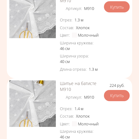
М910
Артикул
:
М910
Характеристики
Отрез
:
1.3
м
Состав
:
Хлопок
Цвет
:
Молочный
Ширина кружева
:
46
см
Ширина узора
:
40
см
Длина отреза
:
1.3
м
Шитье на батисте
224
руб.
Цена
М910
Артикул
:
М910
Характеристики
Отрез
:
1.4
м
Состав
:
Хлопок
Цвет
:
Молочный
Ширина кружева
:
46
см