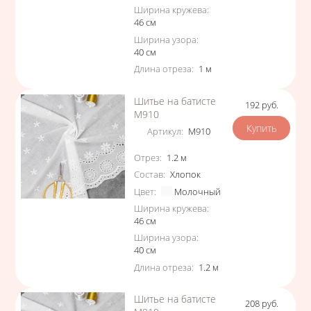
Ширина кружева
:
46
см
Ширина узора
:
40
см
Длина отреза
:
1
м
Шитье на батисте
192
руб.
Цена
М910
Артикул
:
М910
Характеристики
Отрез
:
1.2
м
Состав
:
Хлопок
Цвет
:
Молочный
Ширина кружева
:
46
см
Ширина узора
:
40
см
Длина отреза
:
1.2
м
Шитье на батисте
208
руб.
Цена