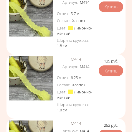
Артикул
:
М414
Характеристики
Отрез
:
5.7
м
Состав
:
Хлопок
Цвет
:
Лимонно-
жёлтый
Ширина кружева
:
1.8
см
М414
125
руб.
Цена
Артикул
:
М414
Характеристики
Отрез
:
6.25
м
Состав
:
Хлопок
Цвет
:
Лимонно-
жёлтый
Ширина кружева
:
1.8
см
М414
252
руб.
Цена
Артикул
:
м414