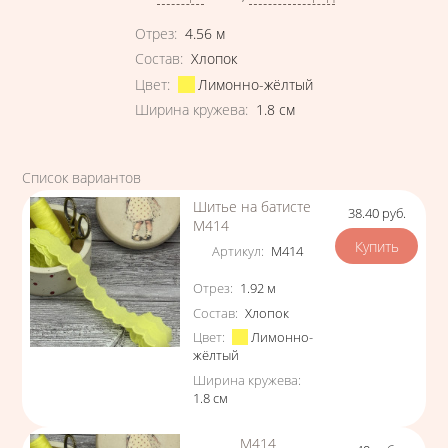
Характеристики
Отрез
:
4.56
м
Состав
:
Хлопок
Цвет
:
Лимонно-жёлтый
Ширина кружева
:
1.8
см
Список вариантов
Шитье на батисте
38.40
руб.
Цена
М414
Артикул
:
М414
Характеристики
Отрез
:
1.92
м
Состав
:
Хлопок
Цвет
:
Лимонно-
жёлтый
Ширина кружева
:
1.8
см
М414