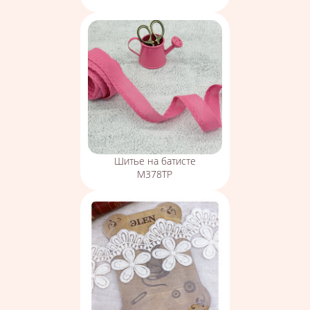
Шитье на батисте
М378ТР