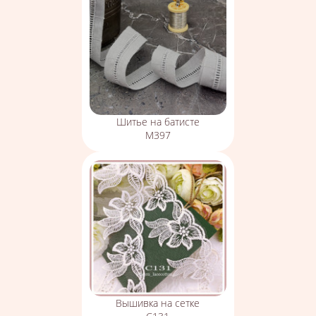
Шитье на батисте
М397
Вышивка на сетке