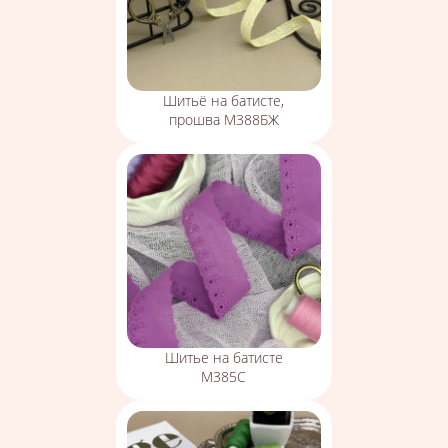
Шитьё на батисте,
прошва М388БЖ
Шитье на батисте
М385С