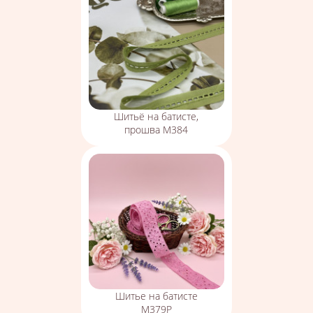
Шитьё на батисте,
прошва М384
Шитье на батисте
М379Р