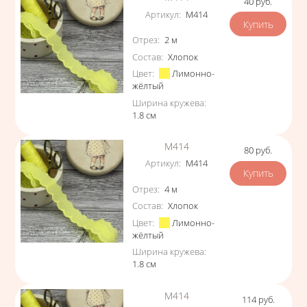
40
руб.
Цена
Артикул
:
М414
Характеристики
Отрез
:
2
м
Состав
:
Хлопок
Цвет
:
Лимонно-
жёлтый
Ширина кружева
:
1.8
см
М414
80
руб.
Цена
Артикул
:
М414
Характеристики
Отрез
:
4
м
Состав
:
Хлопок
Цвет
:
Лимонно-
жёлтый
Ширина кружева
:
1.8
см
М414
114
руб.
Цена