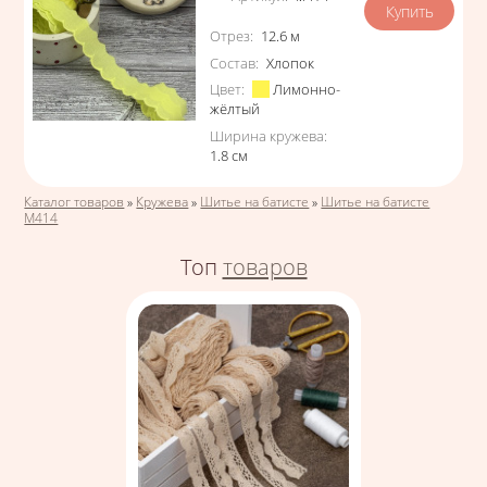
Характеристики
Отрез
:
12.6
м
Состав
:
Хлопок
Цвет
:
Лимонно-
жёлтый
Ширина кружева
:
1.8
см
Вы здесь
Каталог товаров
»
Кружева
»
Шитье на батисте
»
Шитье на батисте
М414
Топ
товаров