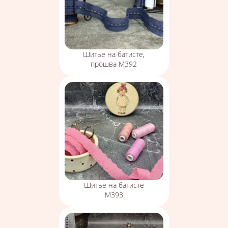
Шитье на батисте,
прошва М392
Шитьё на батисте
М393