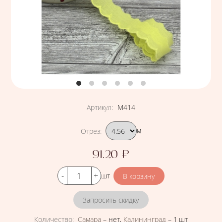
Артикул
:
М414
Подобрать вариант
Отрез
:
м
91.20
₽
Цена
Кол-во
шт
Запросить скидку
Количество
:
Самара
–
нет
,
Калининград
–
1 шт