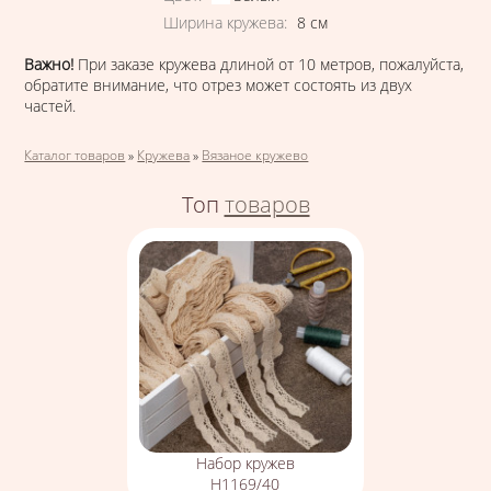
Ширина кружева
:
8
см
Важно!
При заказе кружева длиной от 10 метров, пожалуйста,
обратите внимание, что отрез может состоять из двух
частей.
Вы здесь
Каталог товаров
»
Кружева
»
Вязаное кружево
Топ
товаров
Набор кружев
Н1169/40