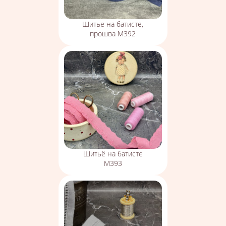
Шитье на батисте,
прошва М392
Шитьё на батисте
М393