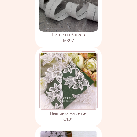
Шитье на батисте
М397
Вышивка на сетке
С131