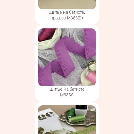
Шитьё на батисте,
прошва М388БЖ
Шитье на батисте
М385С