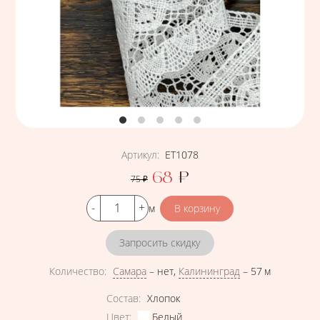
Артикул
:
ЕТ1078
68
₽
75
₽
Цена
Кол-во
м
Запросить скидку
Количество
:
Самара
–
нет
,
Калининград
–
57 м
Характеристики
Состав
:
Хлопок
Цвет
:
Белый