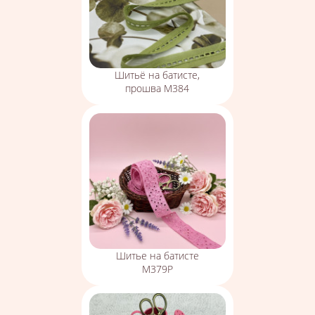
Шитьё на батисте,
прошва М384
Шитье на батисте
М379Р