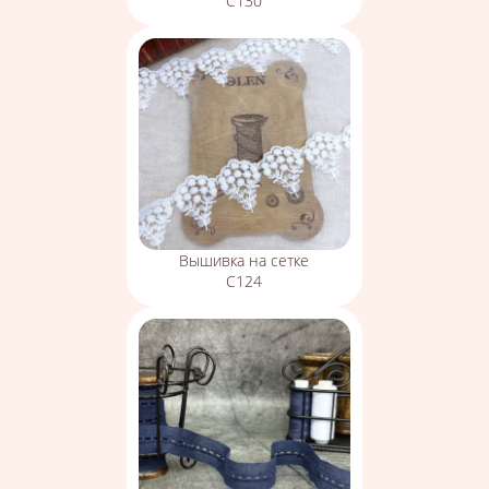
С130
Вышивка на сетке
С124