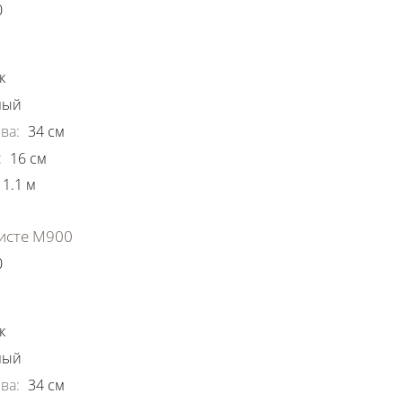
0
ки
к
ный
ва
:
34
см
:
16
см
1.1
м
исте М900
0
ки
к
ный
ва
:
34
см