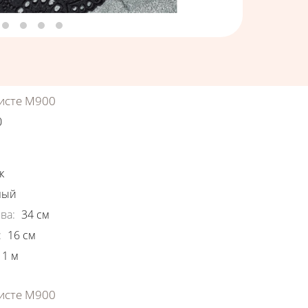
исте М900
0
ки
к
ный
ва
:
34
см
:
16
см
1
м
исте М900