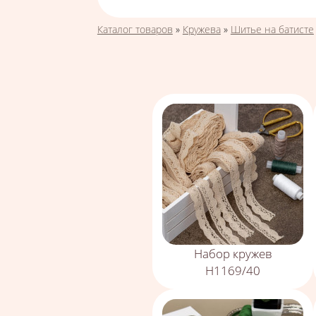
Вы здесь
Каталог товаров
»
Кружева
»
Шитье на батисте
Набор кружев
Н1169/40