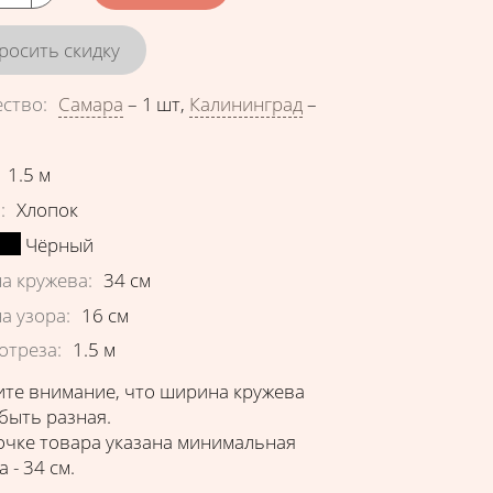
росить скидку
ество
:
Самара
–
1 шт
,
Калининград
–
еристики
1.5
м
в
:
Хлопок
Чёрный
а кружева
:
34
см
а узора
:
16
см
отреза
:
1.5
м
те внимание, что ширина кружева
быть разная.
очке товара указана минимальная
 - 34 см.