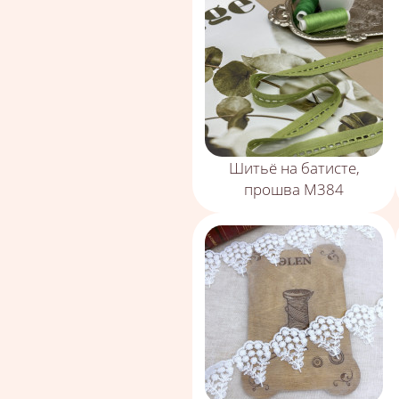
Шитьё на батисте,
прошва М384