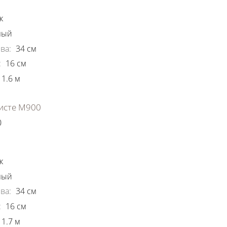
к
ный
ва
:
34
см
:
16
см
1.6
м
исте М900
0
ки
к
ный
ва
:
34
см
:
16
см
1.7
м