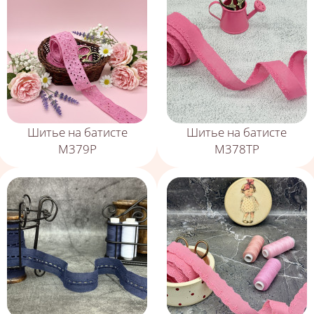
Шитье на батисте
Шитье на батисте
М379Р
М378ТР