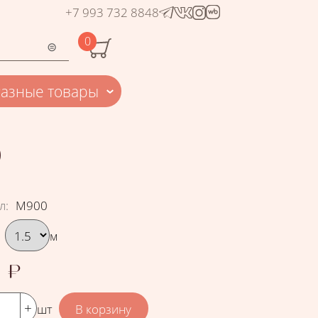
+7 993 732 8848
0
Разные товары
0
л
:
М900
рать вариант
м
0
₽
шт