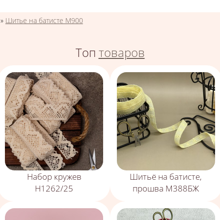
»
Шитье на батисте М900
Топ
товаров
Набор кружев
Шитьё на батисте,
Н1262/25
прошва М388БЖ