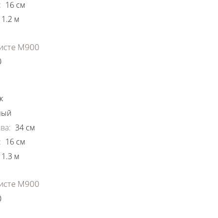
:
16
см
1.2
м
исте М900
0
ки
к
ный
ва
:
34
см
:
16
см
1.3
м
исте М900
0
ки