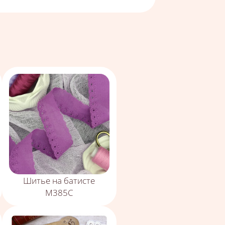
Шитье на батисте
М385С