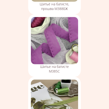
Шитьё на батисте,
прошва М388БЖ
Шитье на батисте
М385С