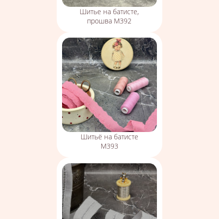
Шитье на батисте,
прошва М392
Шитьё на батисте
М393