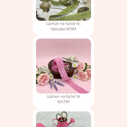
Шитьё на батисте,
прошва М384
Шитье на батисте
М379Р