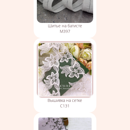
Шитье на батисте
М397
Вышивка на сетке
С131