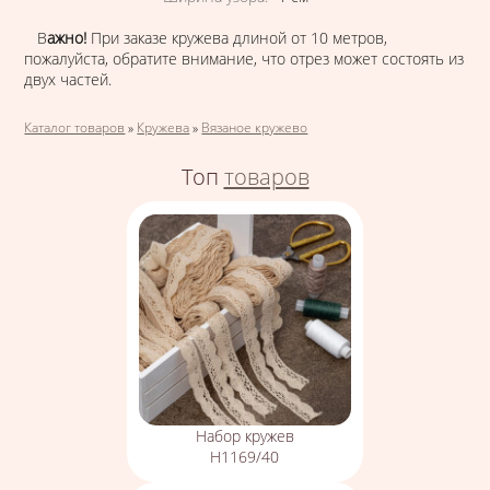
В
ажно!
При заказе кружева длиной от 10 метров,
пожалуйста, обратите внимание, что отрез может состоять из
двух частей.
Вы здесь
Каталог товаров
»
Кружева
»
Вязаное кружево
Топ
товаров
Набор кружев
Н1169/40