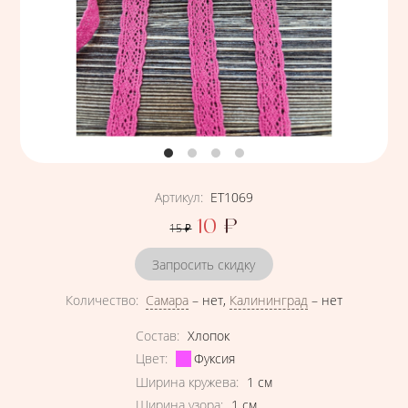
Артикул
:
ЕТ1069
10
₽
15
₽
Цена
Запросить скидку
Количество
:
Самара
–
нет
,
Калининград
–
нет
Характеристики
Состав
:
Хлопок
Цвет
:
Фуксия
Ширина кружева
:
1
см
Ширина узора
:
1
см