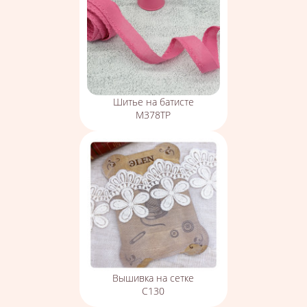
Шитье на батисте
М378ТР
Вышивка на сетке
С130