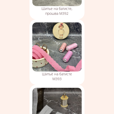
Шитье на батисте,
прошва М392
Шитьё на батисте
М393