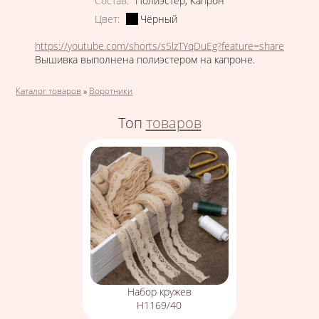
Состав
:
Полиэстер
,
Капрон
Цвет
:
Чёрный
https://youtube.com/shorts/s5lzTYqDuEg?feature=share
Вышивка выполнена полиэстером на капроне.
Вы здесь
Каталог товаров
»
Воротники
Топ
товаров
Набор кружев
Н1169/40