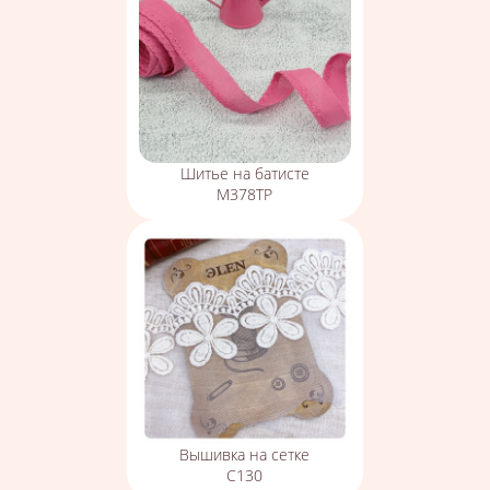
Шитье на батисте
М378ТР
Вышивка на сетке
С130