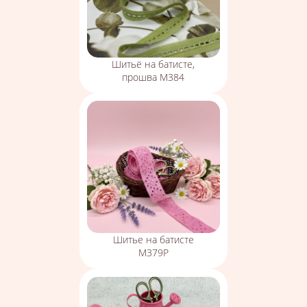
Шитьё на батисте,
прошва М384
Шитье на батисте
М379Р