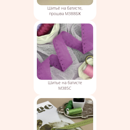
Шитьё на батисте,
прошва М388БЖ
Шитье на батисте
М385С