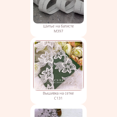
Шитье на батисте
М397
Вышивка на сетке
С131