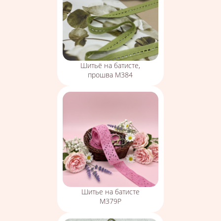
Шитьё на батисте,
прошва М384
Шитье на батисте
М379Р