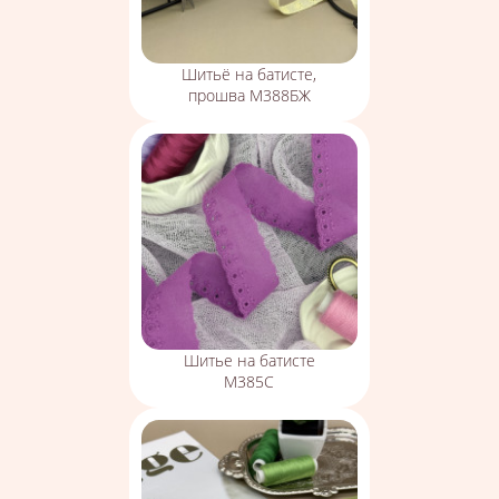
Шитьё на батисте,
прошва М388БЖ
Шитье на батисте
М385С