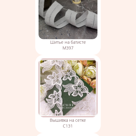
Шитье на батисте
М397
Вышивка на сетке
С131