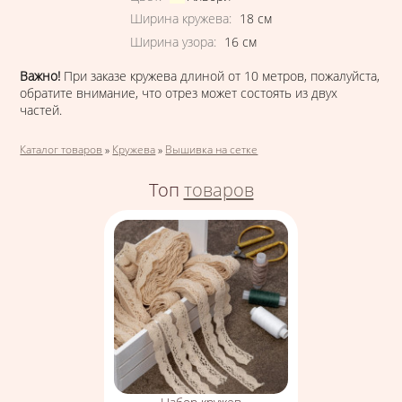
Ширина кружева
:
18
см
Ширина узора
:
16
см
Важно!
При заказе кружева длиной от 10 метров, пожалуйста,
обратите внимание, что отрез может состоять из двух
частей.
Вы здесь
Каталог товаров
»
Кружева
»
Вышивка на сетке
Топ
товаров