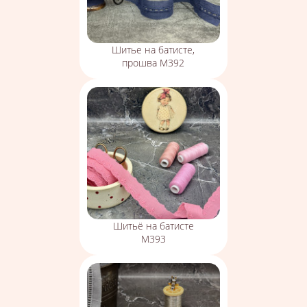
Шитье на батисте,
прошва М392
Шитьё на батисте
М393