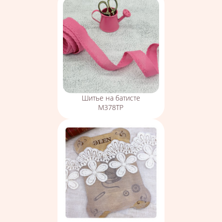
Шитье на батисте
М378ТР