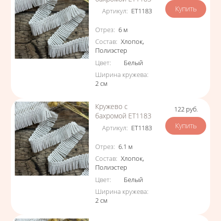
Артикул
:
ЕТ1183
Характеристики
Отрез
:
6
м
Состав
:
Хлопок
,
Полиэстер
Цвет
:
Белый
Ширина кружева
:
2
см
Кружево с
122
руб.
Цена
бахромой ЕТ1183
Артикул
:
ЕТ1183
Характеристики
Отрез
:
6.1
м
Состав
:
Хлопок
,
Полиэстер
Цвет
:
Белый
Ширина кружева
:
2
см