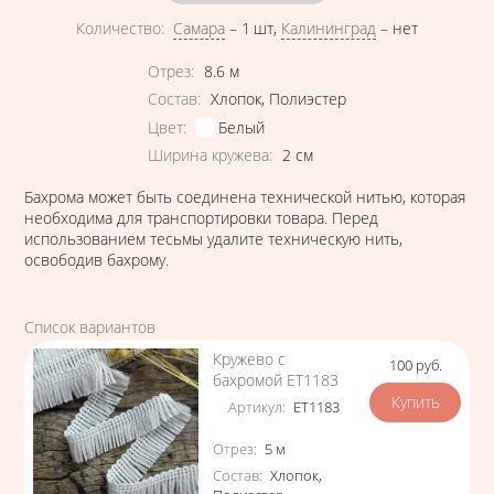
Количество
:
Самара
–
1 шт
,
Калининград
–
нет
Характеристики
Отрез
:
8.6
м
Состав
:
Хлопок
,
Полиэстер
Цвет
:
Белый
Ширина кружева
:
2
см
Бахрома может быть соединена технической нитью, которая
необходима для транспортировки товара. Перед
использованием тесьмы удалите техническую нить,
освободив бахрому.
Список вариантов
Кружево с
100
руб.
Цена
бахромой ЕТ1183
Артикул
:
ЕТ1183
Характеристики
Отрез
:
5
м
Состав
:
Хлопок
,