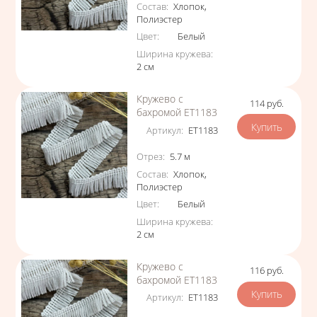
Состав
:
Хлопок
,
Полиэстер
Цвет
:
Белый
Ширина кружева
:
2
см
Кружево с
114
руб.
Цена
бахромой ЕТ1183
Артикул
:
ЕТ1183
Характеристики
Отрез
:
5.7
м
Состав
:
Хлопок
,
Полиэстер
Цвет
:
Белый
Ширина кружева
:
2
см
Кружево с
116
руб.
Цена
бахромой ЕТ1183
Артикул
:
ЕТ1183