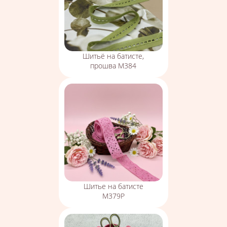
Шитьё на батисте,
прошва М384
Шитье на батисте
М379Р