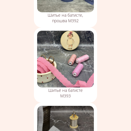
Шитье на батисте,
прошва М392
Шитьё на батисте
М393