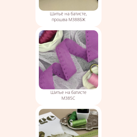
Шитьё на батисте,
прошва М388БЖ
Шитье на батисте
М385С