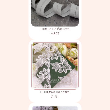
Шитье на батисте
М397
Вышивка на сетке
С131