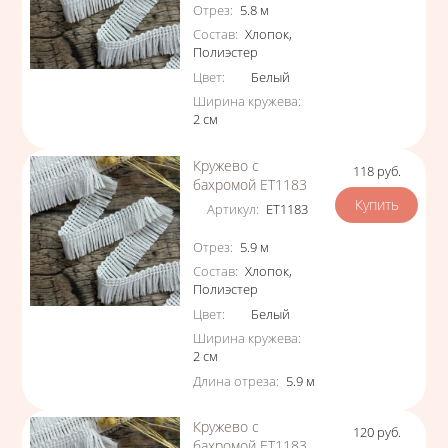
Характеристики
Отрез
:
5.8
м
Состав
:
Хлопок
,
Полиэстер
Цвет
:
Белый
Ширина кружева
:
2
см
Кружево с
118
руб.
Цена
бахромой ЕТ1183
Артикул
:
ЕТ1183
Характеристики
Отрез
:
5.9
м
Состав
:
Хлопок
,
Полиэстер
Цвет
:
Белый
Ширина кружева
:
2
см
Длина отреза
:
5.9
м
Кружево с
120
руб.
Цена
бахромой ЕТ1183