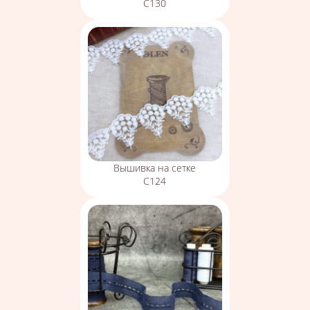
С130
Вышивка на сетке
С124