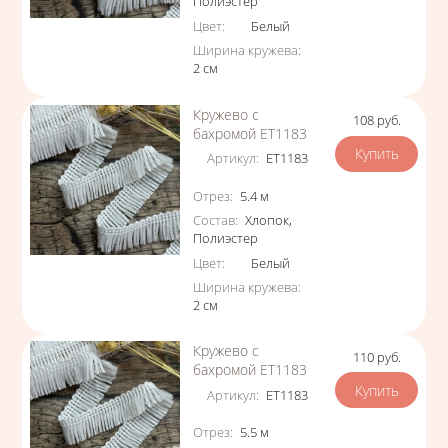
Полиэстер
Цвет
:
Белый
Ширина кружева
:
2
см
Кружево с
108
руб.
Цена
бахромой ЕТ1183
Артикул
:
ЕТ1183
Характеристики
Отрез
:
5.4
м
Состав
:
Хлопок
,
Полиэстер
Цвет
:
Белый
Ширина кружева
:
2
см
Кружево с
110
руб.
Цена
бахромой ЕТ1183
Артикул
:
ЕТ1183
Характеристики
Отрез
:
5.5
м