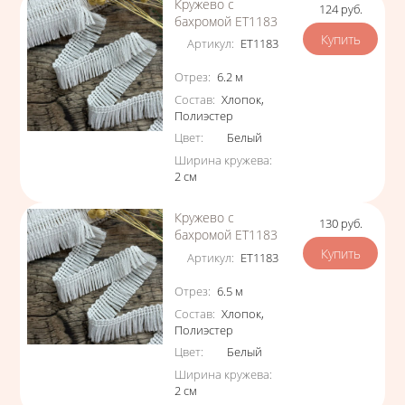
Кружево с
124
руб.
Цена
бахромой ЕТ1183
Артикул
:
ЕТ1183
Характеристики
Отрез
:
6.2
м
Состав
:
Хлопок
,
Полиэстер
Цвет
:
Белый
Ширина кружева
:
2
см
Кружево с
130
руб.
Цена
бахромой ЕТ1183
Артикул
:
ЕТ1183
Характеристики
Отрез
:
6.5
м
Состав
:
Хлопок
,
Полиэстер
Цвет
:
Белый
Ширина кружева
:
2
см