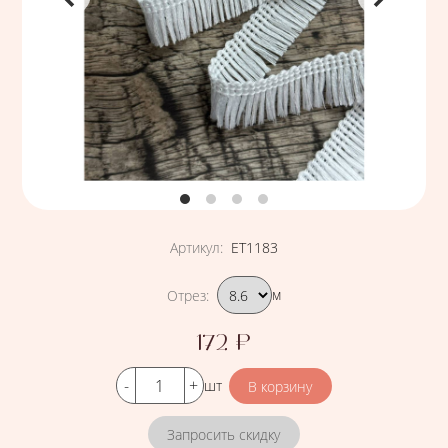
Артикул
:
ЕТ1183
Подобрать вариант
Отрез
:
м
172
₽
Цена
Кол-во
шт
Запросить скидку