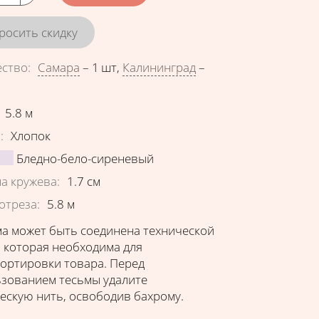
росить скидку
ество
:
Самара
–
1 шт
,
Калининград
–
еристики
5.8
м
в
:
Хлопок
Бледно-бело-сиреневый
а кружева
:
1.7
см
отреза
:
5.8
м
а может быть соединена технической
 которая необходима для
ортировки товара. Перед
зованием тесьмы удалите
ескую нить, освободив бахрому.