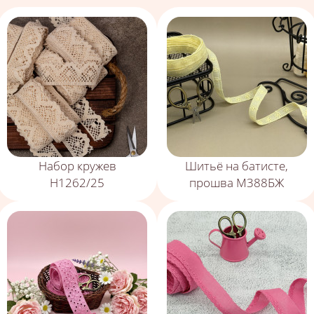
Набор кружев
Шитьё на батисте,
Н1262/25
прошва М388БЖ