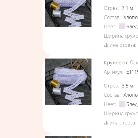
Характеристи
Отрез
:
7.1
м
Состав
:
Хлопо
Цвет
:
Блед
Ширина круже
Длина отреза
:
Кружево с ба
Артикул
:
ЕТ11
Характеристи
Отрез
:
8.5
м
Состав
:
Хлопо
Цвет
:
Блед
Ширина круже
Длина отреза
: