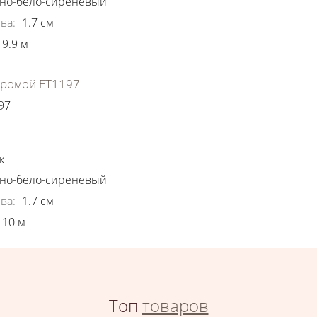
но-бело-сиреневый
ва
:
1.7
см
9.9
м
хромой ЕТ1197
97
ки
к
но-бело-сиреневый
ва
:
1.7
см
10
м
Топ
товаров