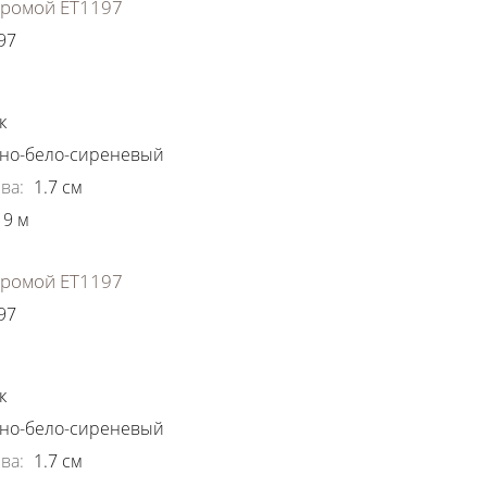
хромой ЕТ1197
97
ки
к
но-бело-сиреневый
ва
:
1.7
см
9
м
хромой ЕТ1197
97
ки
к
но-бело-сиреневый
ва
:
1.7
см