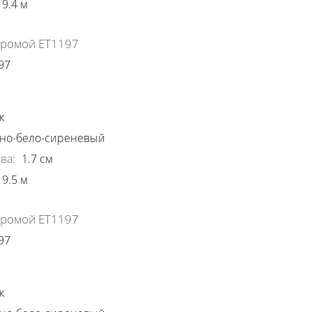
9.4
м
хромой ЕТ1197
97
ки
к
но-бело-сиреневый
ва
:
1.7
см
9.5
м
хромой ЕТ1197
97
ки
к