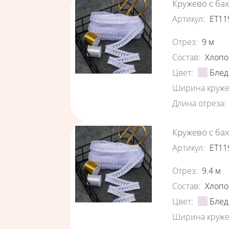
Кружево с ба
Артикул
:
ЕТ11
Характеристи
Отрез
:
9
м
Состав
:
Хлопо
Цвет
:
Блед
Ширина круже
Длина отреза
:
Кружево с ба
Артикул
:
ЕТ11
Характеристи
Отрез
:
9.4
м
Состав
:
Хлопо
Цвет
:
Блед
Ширина круже