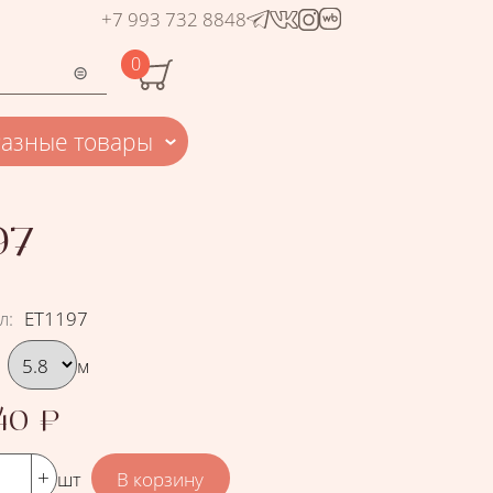
+7 993 732 8848
0
Разные товары
97
л
:
ЕТ1197
рать вариант
м
.40
₽
шт