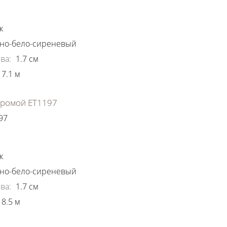
ки
к
но-бело-сиреневый
ва
:
1.7
см
7.1
м
хромой ЕТ1197
97
ки
к
но-бело-сиреневый
ва
:
1.7
см
8.5
м