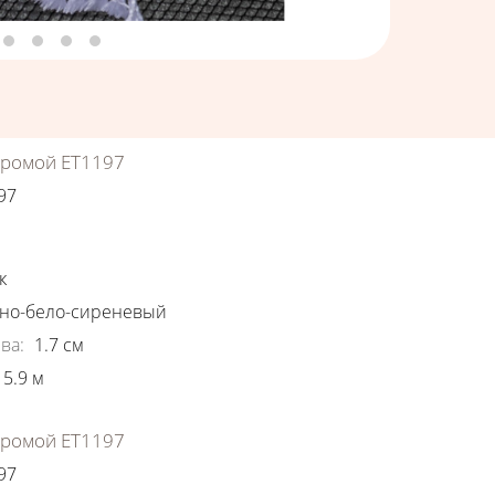
хромой ЕТ1197
97
ки
к
но-бело-сиреневый
ва
:
1.7
см
5.9
м
хромой ЕТ1197
97