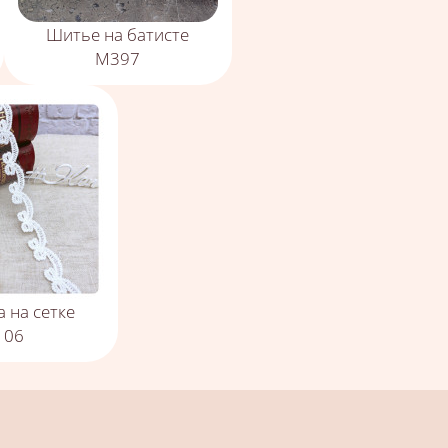
Шитье на батисте
М397
 на сетке
106