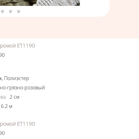
хромой ЕТ1190
90
ки
к
,
Полиэстер
но-грязно-розовый
ва
:
2
см
6.2
м
хромой ЕТ1190
90