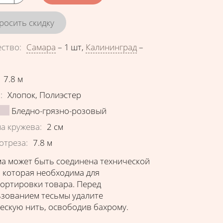
росить скидку
ество
:
Самара
–
1 шт
,
Калининград
–
еристики
7.8
м
в
:
Хлопок
,
Полиэстер
Бледно-грязно-розовый
а кружева
:
2
см
отреза
:
7.8
м
а может быть соединена технической
 которая необходима для
ортировки товара. Перед
зованием тесьмы удалите
ескую нить, освободив бахрому.