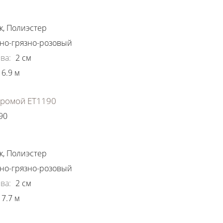
ки
к
,
Полиэстер
но-грязно-розовый
ва
:
2
см
6.9
м
хромой ЕТ1190
90
ки
к
,
Полиэстер
но-грязно-розовый
ва
:
2
см
7.7
м