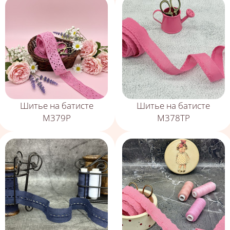
Шитье на батисте
Шитье на батисте
М379Р
М378ТР