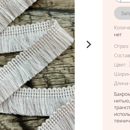
Зап
Колич
нет
Характ
Отрез
:
Соста
Цвет
:
Ширин
Длина 
Бахром
нитью,
трансп
исполь
технич