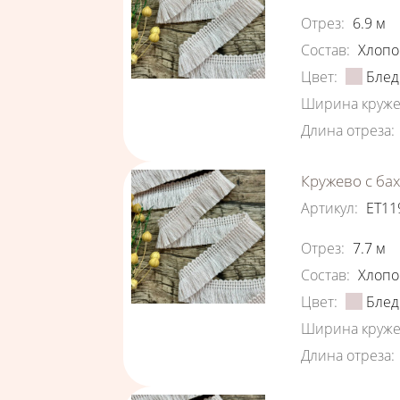
Характеристи
Отрез
:
6.9
м
Состав
:
Хлопо
Цвет
:
Блед
Ширина круже
Длина отреза
:
Кружево с ба
Артикул
:
ЕТ11
Характеристи
Отрез
:
7.7
м
Состав
:
Хлопо
Цвет
:
Блед
Ширина круже
Длина отреза
: