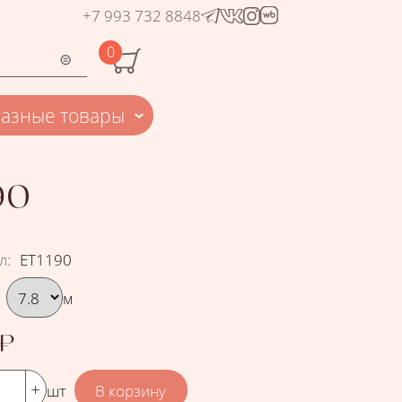
+7 993 732 8848
0
Разные товары
90
л
:
ЕТ1190
рать вариант
м
₽
шт