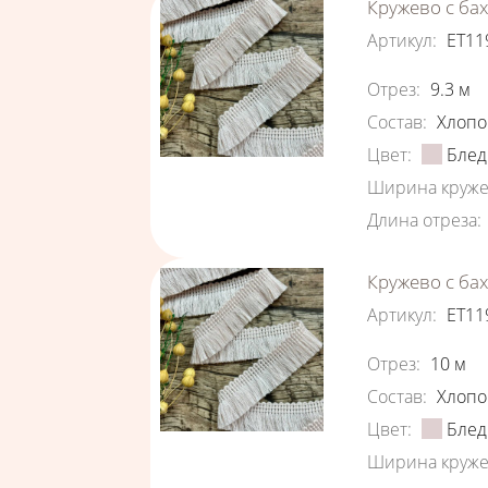
Кружево с ба
Артикул
:
ЕТ11
Характеристи
Отрез
:
9.3
м
Состав
:
Хлопо
Цвет
:
Блед
Ширина круже
Длина отреза
:
Кружево с ба
Артикул
:
ЕТ11
Характеристи
Отрез
:
10
м
Состав
:
Хлопо
Цвет
:
Блед
Ширина круже