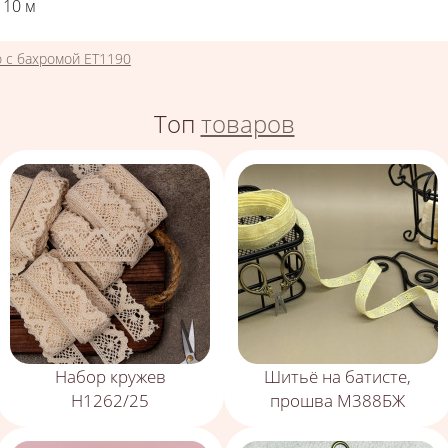
10
м
 с бахромой ЕТ1190
Топ
товаров
Набор кружев
Шитьё на батисте,
Н1262/25
прошва М388БЖ