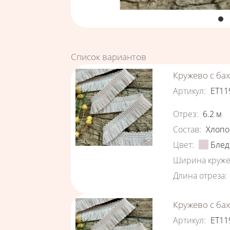
Список вариантов
Кружево с ба
Артикул
:
ЕТ11
Характеристи
Отрез
:
6.2
м
Состав
:
Хлопо
Цвет
:
Блед
Ширина круже
Длина отреза
:
Кружево с ба
Артикул
:
ЕТ11