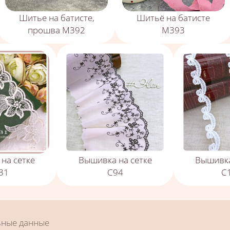
Шитье на батисте,
Шитьё на батисте
прошва М392
М393
на сетке
Вышивка на сетке
Вышивка
31
С94
С
ьные данные