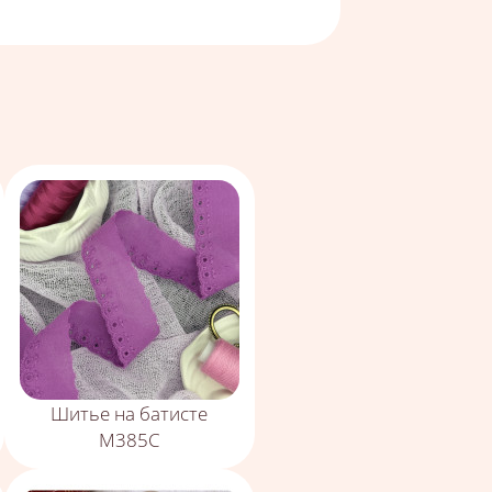
Шитье на батисте
М385С