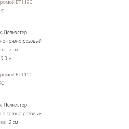
хромой ЕТ1190
90
ки
к
,
Полиэстер
но-грязно-розовый
ва
:
2
см
9.3
м
хромой ЕТ1190
90
ки
к
,
Полиэстер
но-грязно-розовый
ва
:
2
см