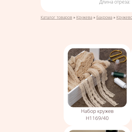
Длина отреза
:
Вы здесь
Каталог товаров
»
Кружева
»
Бахрома
»
Кружево
Набор кружев
Н1169/40