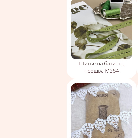
Шитьё на батисте,
прошва М384