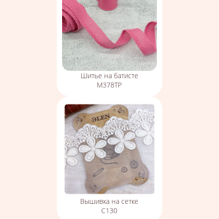
Шитье на батисте
М378ТР
Вышивка на сетке
С130