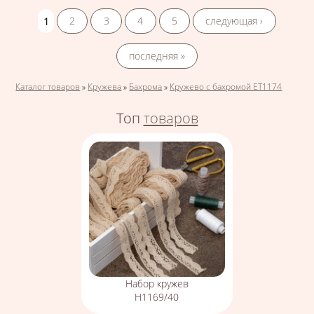
Страницы
1
2
3
4
5
следующая ›
последняя »
Вы здесь
Каталог товаров
»
Кружева
»
Бахрома
»
Кружево с бахромой ЕТ1174
Топ
товаров
Набор кружев
Н1169/40