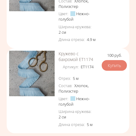
Состав
:
Хлопок
,
Полиэстер
Цвет
:
Нежно-
голубой
Ширина кружева
:
2
см
Длина отреза
:
4.9
м
Кружево с
100
руб.
Цена
бахромой ЕТ1174
Артикул
:
ЕТ1174
Характеристики
Отрез
:
5
м
Состав
:
Хлопок
,
Полиэстер
Цвет
:
Нежно-
голубой
Ширина кружева
:
2
см
Длина отреза
:
5
м