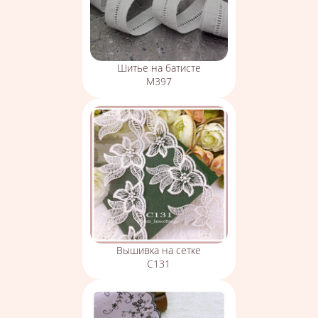
Шитье на батисте
М397
Вышивка на сетке
С131