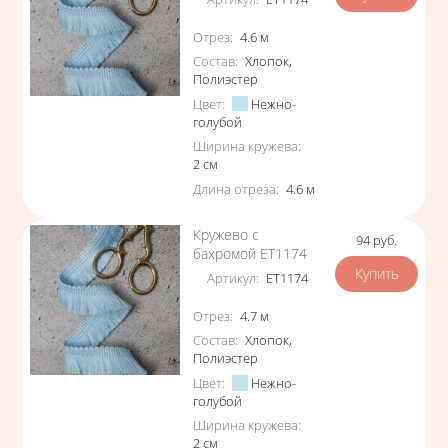
Характеристики
Отрез
:
4.6
м
Состав
:
Хлопок
,
Полиэстер
Цвет
:
Нежно-
голубой
Ширина кружева
:
2
см
Длина отреза
:
4.6
м
Кружево с
94
руб.
Цена
бахромой ЕТ1174
Артикул
:
ЕТ1174
Характеристики
Отрез
:
4.7
м
Состав
:
Хлопок
,
Полиэстер
Цвет
:
Нежно-
голубой
Ширина кружева
:
2
см