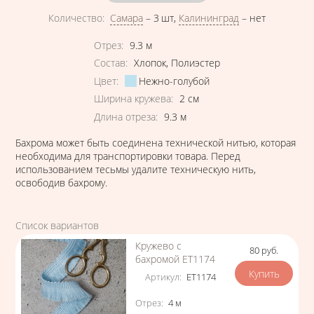
Количество
:
Самара
–
3 шт
,
Калининград
–
нет
Характеристики
Отрез
:
9.3
м
Состав
:
Хлопок
,
Полиэстер
Цвет
:
Нежно-голубой
Ширина кружева
:
2
см
Длина отреза
:
9.3
м
Бахрома может быть соединена технической нитью, которая
необходима для транспортировки товара. Перед
использованием тесьмы удалите техническую нить,
освободив бахрому.
Список вариантов
Кружево с
80
руб.
Цена
бахромой ЕТ1174
Артикул
:
ЕТ1174
Характеристики
Отрез
:
4
м