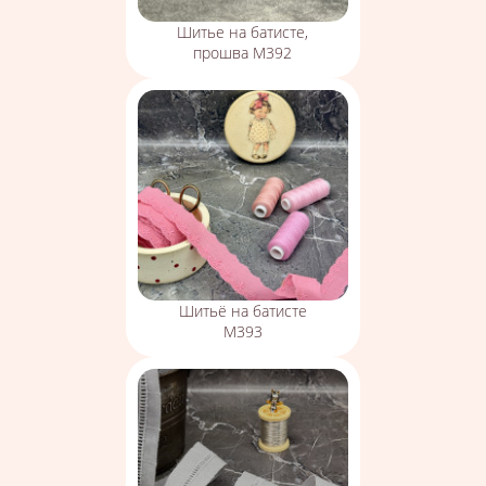
Шитье на батисте,
прошва М392
Шитьё на батисте
М393