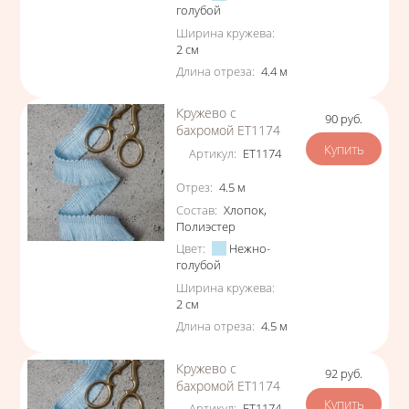
голубой
Ширина кружева
:
2
см
Длина отреза
:
4.4
м
Кружево с
90
руб.
Цена
бахромой ЕТ1174
Артикул
:
ЕТ1174
Характеристики
Отрез
:
4.5
м
Состав
:
Хлопок
,
Полиэстер
Цвет
:
Нежно-
голубой
Ширина кружева
:
2
см
Длина отреза
:
4.5
м
Кружево с
92
руб.
Цена
бахромой ЕТ1174
Артикул
:
ЕТ1174