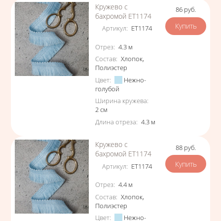
Кружево с
86
руб.
Цена
бахромой ЕТ1174
Артикул
:
ЕТ1174
Характеристики
Отрез
:
4.3
м
Состав
:
Хлопок
,
Полиэстер
Цвет
:
Нежно-
голубой
Ширина кружева
:
2
см
Длина отреза
:
4.3
м
Кружево с
88
руб.
Цена
бахромой ЕТ1174
Артикул
:
ЕТ1174
Характеристики
Отрез
:
4.4
м
Состав
:
Хлопок
,
Полиэстер
Цвет
:
Нежно-