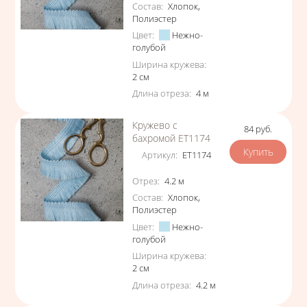
Состав
:
Хлопок
,
Полиэстер
Цвет
:
Нежно-
голубой
Ширина кружева
:
2
см
Длина отреза
:
4
м
Кружево с
84
руб.
Цена
бахромой ЕТ1174
Артикул
:
ЕТ1174
Характеристики
Отрез
:
4.2
м
Состав
:
Хлопок
,
Полиэстер
Цвет
:
Нежно-
голубой
Ширина кружева
:
2
см
Длина отреза
:
4.2
м