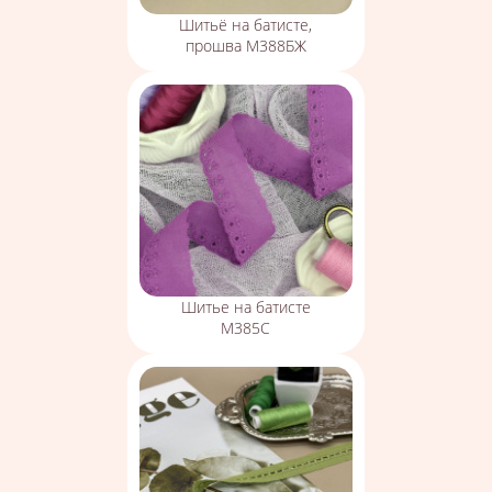
Шитьё на батисте,
прошва М388БЖ
Шитье на батисте
М385С