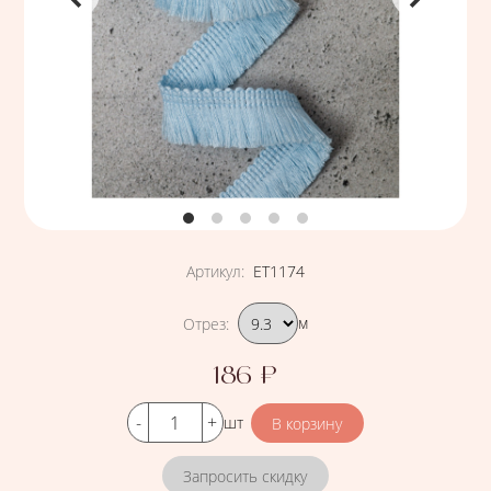
Артикул
:
ЕТ1174
Подобрать вариант
Отрез
:
м
186
₽
Цена
Кол-во
шт
Запросить скидку