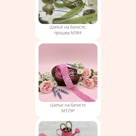
Шитьё на батисте,
прошва М384
Шитье на батисте
М379Р