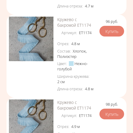
Длина отреза
:
4.7
м
Кружево с
96
руб.
Цена
бахромой ЕТ1174
Артикул
:
ЕТ1174
Характеристики
Отрез
:
4.8
м
Состав
:
Хлопок
,
Полиэстер
Цвет
:
Нежно-
голубой
Ширина кружева
:
2
см
Длина отреза
:
4.8
м
Кружево с
98
руб.
Цена
бахромой ЕТ1174
Артикул
:
ЕТ1174
Характеристики
Отрез
:
4.9
м