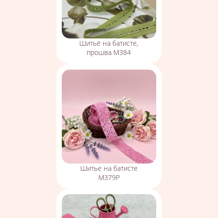
Шитьё на батисте,
прошва М384
Шитье на батисте
М379Р