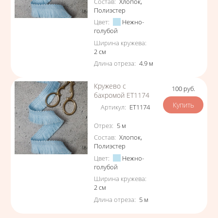
Состав
:
Хлопок
,
Полиэстер
Цвет
:
Нежно-
голубой
Ширина кружева
:
2
см
Длина отреза
:
4.9
м
Кружево с
100
руб.
Цена
бахромой ЕТ1174
Артикул
:
ЕТ1174
Характеристики
Отрез
:
5
м
Состав
:
Хлопок
,
Полиэстер
Цвет
:
Нежно-
голубой
Ширина кружева
:
2
см
Длина отреза
:
5
м