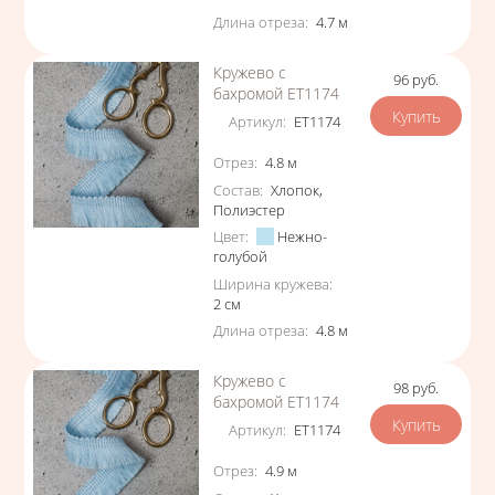
Длина отреза
:
4.7
м
Кружево с
96
руб.
Цена
бахромой ЕТ1174
Артикул
:
ЕТ1174
Характеристики
Отрез
:
4.8
м
Состав
:
Хлопок
,
Полиэстер
Цвет
:
Нежно-
голубой
Ширина кружева
:
2
см
Длина отреза
:
4.8
м
Кружево с
98
руб.
Цена
бахромой ЕТ1174
Артикул
:
ЕТ1174
Характеристики
Отрез
:
4.9
м