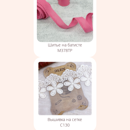
Шитье на батисте
М378ТР
Вышивка на сетке
С130