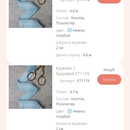
Характеристики
Отрез
:
4.6
м
Состав
:
Хлопок
,
Полиэстер
Цвет
:
Нежно-
голубой
Ширина кружева
:
2
см
Длина отреза
:
4.6
м
Кружево с
94
руб.
Цена
бахромой ЕТ1174
Артикул
:
ЕТ1174
Характеристики
Отрез
:
4.7
м
Состав
:
Хлопок
,
Полиэстер
Цвет
:
Нежно-
голубой
Ширина кружева
:
2
см