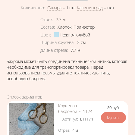
Количество
:
Самара
–
1 шт
,
Калининград
–
нет
Характеристики
Отрез
:
7.7
м
Состав
:
Хлопок
,
Полиэстер
Цвет
:
Нежно-голубой
Ширина кружева
:
2
см
Длина отреза
:
7.7
м
Бахрома может быть соединена технической нитью, которая
необходима для транспортировки товара. Перед
использованием тесьмы удалите техническую нить,
освободив бахрому.
Список вариантов
Кружево с
80
руб.
Цена
бахромой ЕТ1174
Артикул
:
ЕТ1174
Характеристики
Отрез
:
4
м