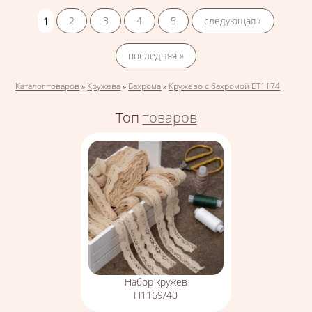
Страницы
1
2
3
4
5
следующая ›
последняя »
Вы здесь
Каталог товаров
»
Кружева
»
Бахрома
»
Кружево с бахромой ЕТ1174
Топ
товаров
Набор кружев
Н1169/40