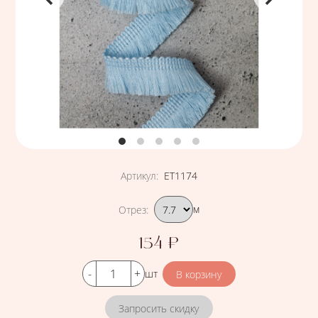
Артикул
:
ЕТ1174
Подобрать вариант
Отрез
:
м
154
₽
Цена
Кол-во
шт
Запросить скидку