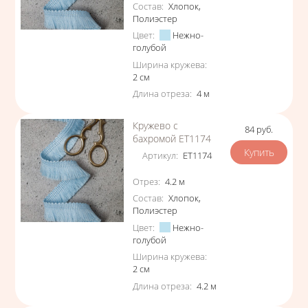
Состав
:
Хлопок
,
Полиэстер
Цвет
:
Нежно-
голубой
Ширина кружева
:
2
см
Длина отреза
:
4
м
Кружево с
84
руб.
Цена
бахромой ЕТ1174
Артикул
:
ЕТ1174
Характеристики
Отрез
:
4.2
м
Состав
:
Хлопок
,
Полиэстер
Цвет
:
Нежно-
голубой
Ширина кружева
:
2
см
Длина отреза
:
4.2
м