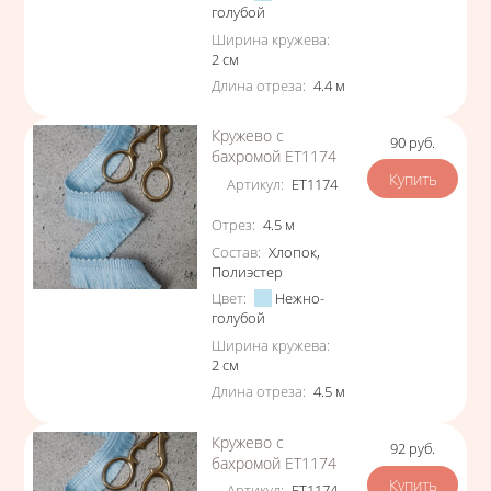
голубой
Ширина кружева
:
2
см
Длина отреза
:
4.4
м
Кружево с
90
руб.
Цена
бахромой ЕТ1174
Артикул
:
ЕТ1174
Характеристики
Отрез
:
4.5
м
Состав
:
Хлопок
,
Полиэстер
Цвет
:
Нежно-
голубой
Ширина кружева
:
2
см
Длина отреза
:
4.5
м
Кружево с
92
руб.
Цена
бахромой ЕТ1174
Артикул
:
ЕТ1174