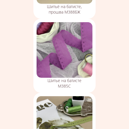
Шитьё на батисте,
прошва М388БЖ
Шитье на батисте
М385С