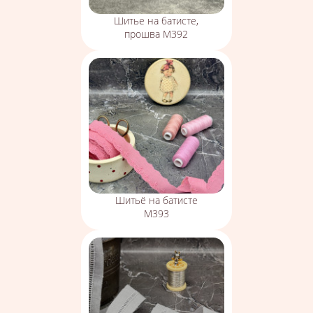
Шитье на батисте,
прошва М392
Шитьё на батисте
М393