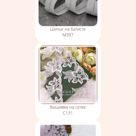
Шитье на батисте
М397
Вышивка на сетке
С131