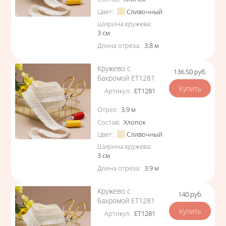
Цвет
:
Сливочный
Ширина кружева
:
3
см
Длина отреза
:
3.8
м
Кружево с
136.50
руб.
Цена
бахромой ЕТ1281
Артикул
:
ЕТ1281
Характеристики
Отрез
:
3.9
м
Состав
:
Хлопок
Цвет
:
Сливочный
Ширина кружева
:
3
см
Длина отреза
:
3.9
м
Кружево с
140
руб.
Цена
бахромой ЕТ1281
Артикул
:
ЕТ1281