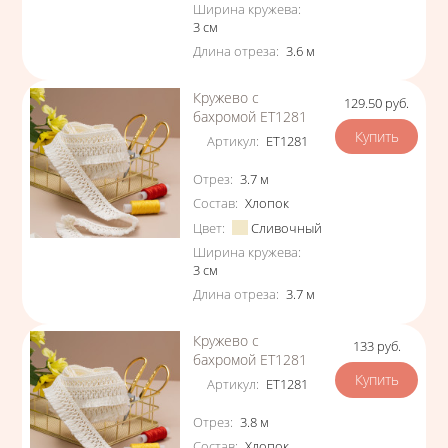
Ширина кружева
:
3
см
Длина отреза
:
3.6
м
Кружево с
129.50
руб.
Цена
бахромой ЕТ1281
Артикул
:
ЕТ1281
Характеристики
Отрез
:
3.7
м
Состав
:
Хлопок
Цвет
:
Сливочный
Ширина кружева
:
3
см
Длина отреза
:
3.7
м
Кружево с
133
руб.
Цена
бахромой ЕТ1281
Артикул
:
ЕТ1281
Характеристики
Отрез
:
3.8
м
Состав
:
Хлопок