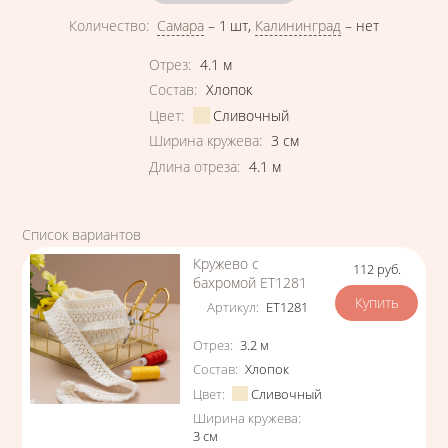
Количество
:
Самара
–
1 шт
,
Калининград
–
нет
Характеристики
Отрез
:
4.1
м
Состав
:
Хлопок
Цвет
:
Сливочный
Ширина кружева
:
3
см
Длина отреза
:
4.1
м
Список вариантов
Кружево с
112
руб.
Цена
бахромой ЕТ1281
Артикул
:
ЕТ1281
Характеристики
Отрез
:
3.2
м
Состав
:
Хлопок
Цвет
:
Сливочный
Ширина кружева
:
3
см