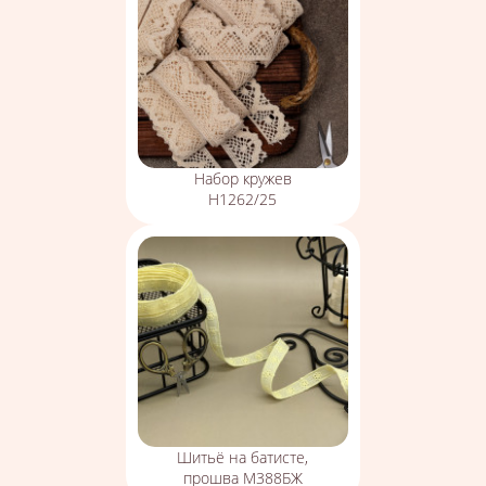
Набор кружев
Н1262/25
Шитьё на батисте,
прошва М388БЖ