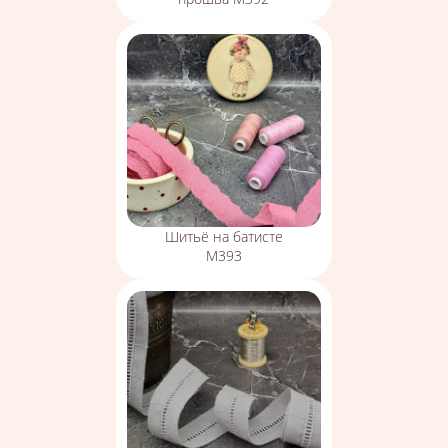
Шитьё на батисте
М393