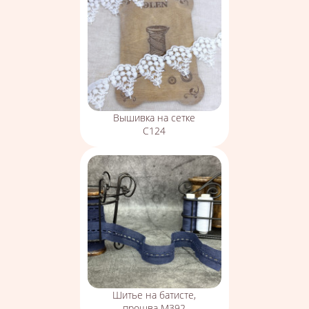
Вышивка на сетке
С124
Шитье на батисте,
прошва М392