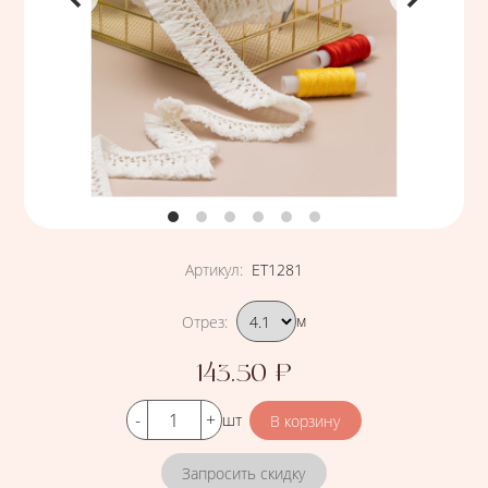
Артикул
:
ЕТ1281
Подобрать вариант
Отрез
:
м
143.50
₽
Цена
Кол-во
шт
Запросить скидку