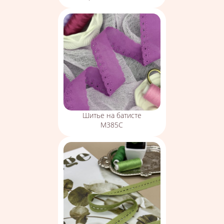
Шитье на батисте
М385С