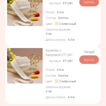
Артикул
:
ЕТ1281
Характеристики
Отрез
:
4.3
м
Состав
:
Хлопок
Цвет
:
Сливочный
Ширина кружева
:
3
см
Длина отреза
:
4.3
м
Кружево с
154
руб.
Цена
бахромой ЕТ1281
Артикул
:
ЕТ1281
Характеристики
Отрез
:
4.4
м
Состав
:
Хлопок
Цвет
:
Сливочный
Ширина кружева
:
3
см
Длина отреза
:
4.4
м