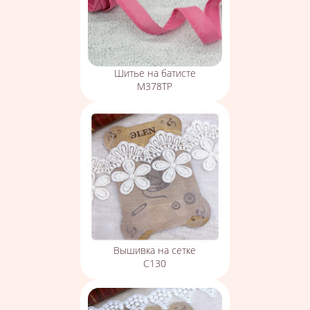
Шитье на батисте
М378ТР
Вышивка на сетке
С130