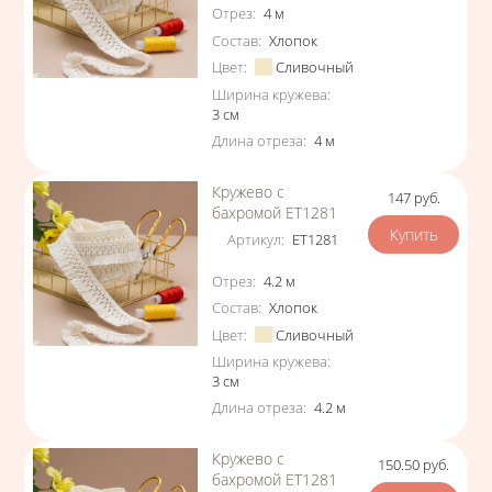
Характеристики
Отрез
:
4
м
Состав
:
Хлопок
Цвет
:
Сливочный
Ширина кружева
:
3
см
Длина отреза
:
4
м
Кружево с
147
руб.
Цена
бахромой ЕТ1281
Артикул
:
ЕТ1281
Характеристики
Отрез
:
4.2
м
Состав
:
Хлопок
Цвет
:
Сливочный
Ширина кружева
:
3
см
Длина отреза
:
4.2
м
Кружево с
150.50
руб.
Цена
бахромой ЕТ1281