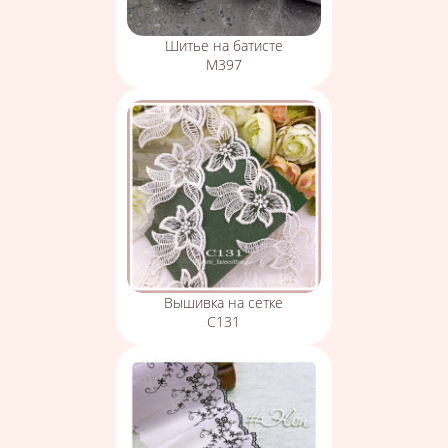
Шитье на батисте
М397
Вышивка на сетке
С131