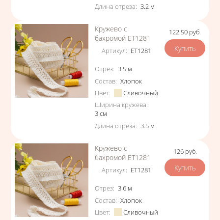
Длина отреза
:
3.2
м
Кружево с
122.50
руб.
Цена
бахромой ЕТ1281
Артикул
:
ЕТ1281
Характеристики
Отрез
:
3.5
м
Состав
:
Хлопок
Цвет
:
Сливочный
Ширина кружева
:
3
см
Длина отреза
:
3.5
м
Кружево с
126
руб.
Цена
бахромой ЕТ1281
Артикул
:
ЕТ1281
Характеристики
Отрез
:
3.6
м
Состав
:
Хлопок
Цвет
:
Сливочный