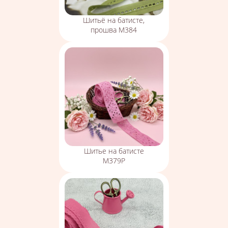
Шитьё на батисте,
прошва М384
Шитье на батисте
М379Р